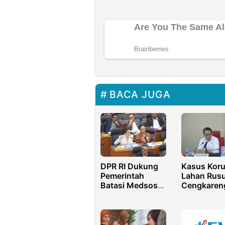
BACA JUGA
DPR RI Dukung
Kasus Koru
Pemerintah
Lahan Rusu
Batasi Medsos
Cengkaren
Anak Lewat UU
Bareskrim
Amankan A
Senilai Rp 
Miliar