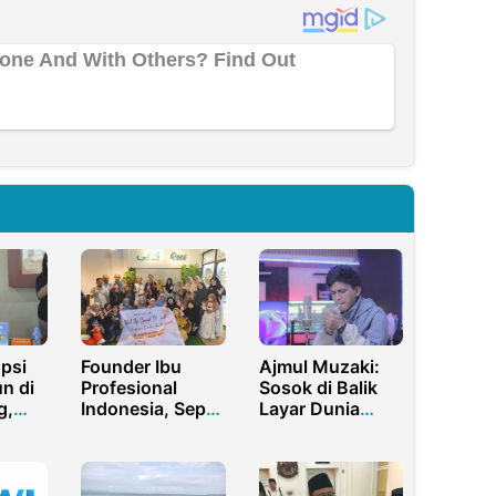
psi
Founder Ibu
Ajmul Muzaki:
n di
Profesional
Sosok di Balik
g,
Indonesia, Septi
Layar Dunia
Peni Wulandani
Teknologi yang
set
Motivasi
Lebih Suka
700
Pengurus Ibu
Disebut Musisi
Profesional