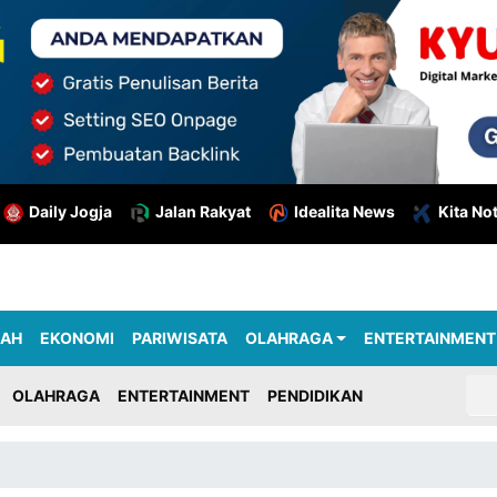
Daily Jogja
Jalan Rakyat
Idealita News
Kita No
RAH
EKONOMI
PARIWISATA
OLAHRAGA
ENTERTAINMENT
OLAHRAGA
ENTERTAINMENT
PENDIDIKAN