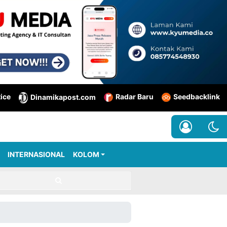
tice
Radar Baru
Seedbacklink
Dinamikapost.com
INTERNASIONAL
KOLOM