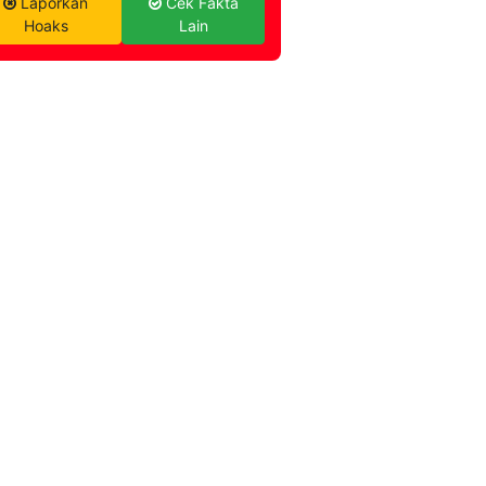
Laporkan
Cek Fakta
Hoaks
Lain