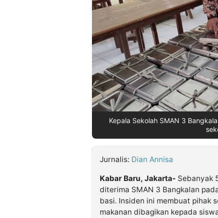
©
Kabarbaru.co
-
2026
PT.
Kabarbaru
Media
Holding
Kepala Sekolah SMAN 3 Bangkala
sek
Jurnalis:
Dian Annisa
Kabar Baru, Jakarta-
Sebanyak 5
diterima SMAN 3 Bangkalan pada
basi. Insiden ini membuat piha
makanan dibagikan kepada siswa