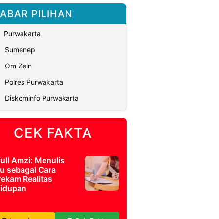
ABAR PILIHAN
Purwakarta
Sumenep
Om Zein
Polres Purwakarta
Diskominfo Purwakarta
CEK FAKTA
full Amzi: Menulis
u sebagai Cara
ekam Realitas
idupan