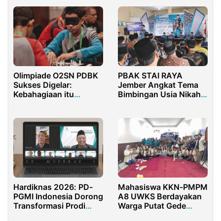
Olimpiade O2SN PDBK
PBAK STAI RAYA
Sukses Digelar:
Jember Angkat Tema
Kebahagiaan itu
Bimbingan Usia Nikah
Bernama Prestasi!
Dini
Hardiknas 2026: PD-
Mahasiswa KKN-PMPM
PGMI Indonesia Dorong
A8 UWKS Berdayakan
Transformasi Prodi
Warga Putat Gede
Menuju Reputasi Global
Surabaya