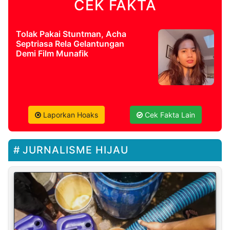
CEK FAKTA
Tolak Pakai Stuntman, Acha
Septriasa Rela Gelantungan
Demi Film Munafik
Laporkan Hoaks
Cek Fakta Lain
JURNALISME HIJAU