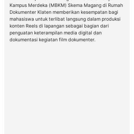
Kampus Merdeka (MBKM) Skema Magang di Rumah
Dokumenter Klaten memberikan kesempatan bagi
©
mahasiswa untuk terlibat langsung dalam produksi
Kabarbaru.co
-
konten Reels di lapangan sebagai bagian dari
2026
penguatan keterampilan media digital dan
dokumentasi kegiatan film dokumenter.
PT.
Kabarbaru
Media
Holding