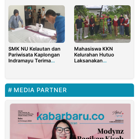
SMK NU Kelautan dan
Mahasiswa KKN
Pariwisata Kaplongan
Kelurahan Hutuo
Indramayu Terima
Laksanakan
Kunjungan Pengusaha
Pemapatokan Batas
Jepang
Wilayah
MEDIA PARTNER