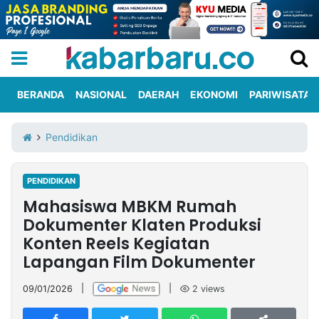
BERANDA
NASIONAL
DAERAH
EKONOMI
PARIWISATA
Informasi
KabarbaruTV
Kirim
Tentang
Pendidikan
Iklan
Berita
Kami
PENDIDIKAN
Berita
Mahasiswa MBKM Rumah
Nasional
International
Olahraga
Entertainment
Daerah
Pariwisata
Kuliner
Kolom
Dokumenter Klaten Produksi
Konten Reels Kegiatan
Lapangan Film Dokumenter
Network
09/01/2026
|
|
2
views
PT
TREETAN