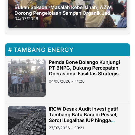
Bukan Sekadar Masalah Kebersihan, AZWI
Dorong Pengelolaan Sampah Organik Jadi
Solusi Krisis Iklim
04/07/2026
TAMBANG ENERGY
Pemda Bone Bolango Kunjungi
PT BNPG, Dukung Percepatan
Operasional Fasilitas Strategis
04/08/2026 - 14:20
IRGW Desak Audit Investigatif
Tambang Batu Bara di Pessel,
Soroti Legalitas IUP hingga
Stockpile
27/07/2026 - 20:21