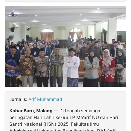
MULTIMEDIA
INDONESIA
Partner
Insight
Suara
Lens
Daily
Jalan
Idealita
Kita
Dinamikapost.com
Radar
Seedbacklink
NTB
Time
IDN
Jogja
Rakyat
News
Notice
Baru
Follow
Kabarbaru
Jurnalis:
Arif Muhammad
Kabar Baru, Malang
— Di tengah semangat
peringatan Hari Lahir ke-96 LP Ma’arif NU dan Hari
Santri Nasional (HSN) 2025, Fakultas Ilmu
Administrasi Universitas Brawijaya dan LP Ma’arif