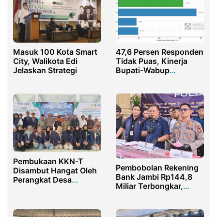
Masuk 100 Kota Smart
47,6 Persen Responden
City, Walikota Edi
Tidak Puas, Kinerja
Jelaskan Strategi
Bupati-Wabup
Pamekasan Diuji Publik
Pembukaan KKN-T
Pembobolan Rekening
Disambut Hangat Oleh
Bank Jambi Rp144,8
Perangkat Desa
Miliar Terbongkar,
Tengket dan Kapolsek
Polda Jambi Bekuk
Arosbaya
Tiga Tersangka