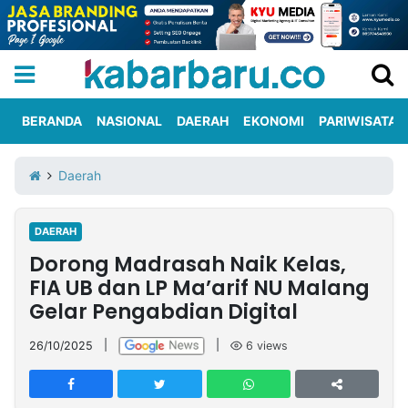
BERANDA
NASIONAL
DAERAH
EKONOMI
PARIWISATA
Informasi
KabarbaruTV
Kirim
Tentang
Daerah
Iklan
Berita
Kami
DAERAH
Berita
Dorong Madrasah Naik Kelas,
Nasional
International
Olahraga
Entertainment
Daerah
Pariwisata
Kuliner
Kolom
FIA UB dan LP Ma’arif NU Malang
Gelar Pengabdian Digital
Network
26/10/2025
|
|
6
views
PT
TREETAN