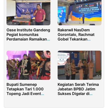
Oase Institute Gandeng
Rakerwil NasDem
Pegiat komunitas
Gorontalo, Rachmat
Perdamaian Ramaikan
Gobel Tekankan
Media Sosial dengan
Pentingnya Kerja Nyata
Konten Inklusif
Bupati Sumenep
Kegiatan Serah Terima
Tetapkan Tari 1.000
Jabatan BPBD Jatim
Topeng Jadi Event
Sukses Digelar di
Tahunan Mulai 2026
Sidoarjo