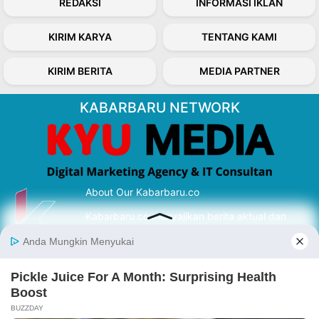
REDAKSI
INFORMASI IKLAN
KIRIM KARYA
TENTANG KAMI
KIRIM BERITA
MEDIA PARTNER
KABARBARU NETWORK
About Our Kabarbaru.co
Kabarbaru.co menyajikan berita aktual dan
inspiratif dari sudut pandang berbaik sangka
serta terverifikasi dari sumber yang tepat.
Follow Kabarbaru