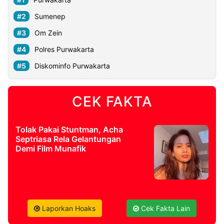
Sumenep
Om Zein
Polres Purwakarta
Diskominfo Purwakarta
CEK FAKTA
Tolak Pakai Stuntman, Acha
Septriasa Rela Gelantungan
Demi Film Munafik
Laporkan Hoaks
Cek Fakta Lain