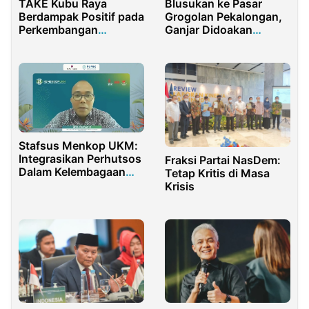
TAKE Kubu Raya
Blusukan ke Pasar
Berdampak Positif pada
Grogolan Pekalongan,
Perkembangan
Ganjar Didoakan
Ekonomi
Pedagang Jadi
Presiden
Stafsus Menkop UKM:
Integrasikan Perhutsos
Fraksi Partai NasDem:
Dalam Kelembagaan
Tetap Kritis di Masa
Koperasi
Krisis