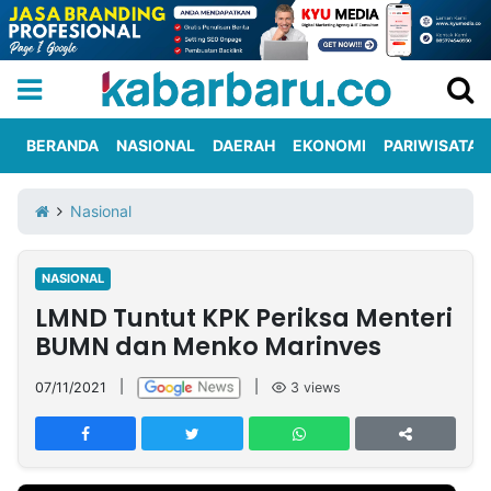
BERANDA
NASIONAL
DAERAH
EKONOMI
PARIWISATA
Informasi
KabarbaruTV
Kirim
Tentang
Nasional
Iklan
Berita
Kami
NASIONAL
Berita
LMND Tuntut KPK Periksa Menteri
Nasional
International
Olahraga
Entertainment
Daerah
Pariwisata
Kuliner
Kolom
BUMN dan Menko Marinves
07/11/2021
|
|
3
views
Network
PT
TREETAN