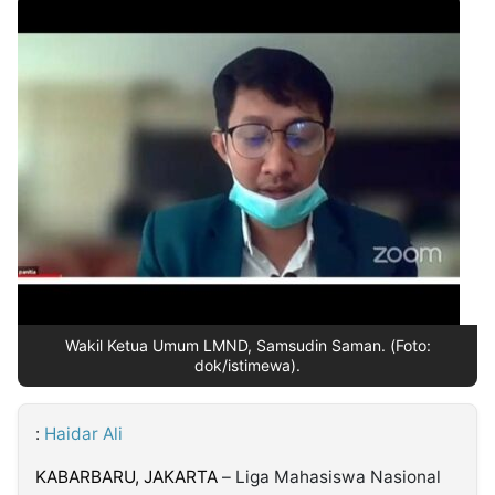
MULTIMEDIA
INDONESIA
Partner
Insight
Suara
Lens
Daily
Jalan
Idealita
Kita
Radar
Seedbacklink
NTB
Time
IDN
Jogja
Rakyat
News
Notice
Baru
Follow
Kabarbaru
Wakil Ketua Umum LMND, Samsudin Saman. (Foto:
dok/istimewa).
:
Haidar Ali
KABARBARU, JAKARTA
– Liga Mahasiswa Nasional