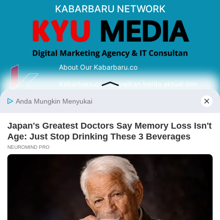
KABARBARU NETWORK
About Our Kabarbaru.co
Kabarbaru.co menyajikan berita aktual dan
inspiratif dari sudut pandang berbaik sangka
serta terverifikasi dari sumber yang tepat.
Follow Kabarbaru
Kabarbaru.co
Copyright © 2026. All rights reserved