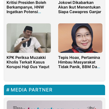
Kritisi Presiden Boleh
Jokowi Dikabarkan
Berkampanye, HNW
Akan Ikut Menentukan
Ingatkan Potensi
Siapa Cawapres Ganjar
Abuse of Power
KPK Periksa Muzakki
Tepis Hoax, Pertamina
Kholis Terkait Kasus
Himbau Masyarakat
Korupsi Haji Gus Yaqut
Tidak Panik, BBM Dan
LPG Aman
MEDIA PARTNER