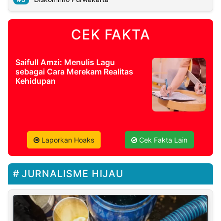
CEK FAKTA
Saifull Amzi: Menulis Lagu
sebagai Cara Merekam Realitas
Kehidupan
Laporkan Hoaks
Cek Fakta Lain
JURNALISME HIJAU