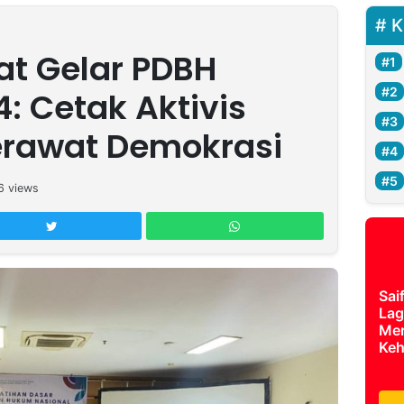
K
at Gelar PDBH
: Cetak Aktivis
rawat Demokrasi
6
views
Sai
Lag
Mer
Keh