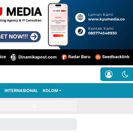
ice
Radar Baru
Seedbacklink
Dinamikapost.com
INTERNASIONAL
KOLOM