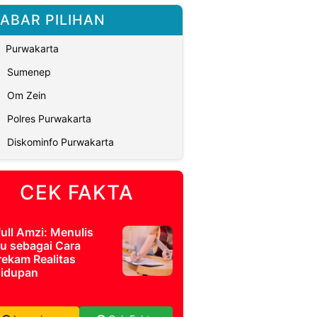
ABAR PILIHAN
Purwakarta
Sumenep
Om Zein
Polres Purwakarta
Diskominfo Purwakarta
CEK FAKTA
full Amzi: Menulis
u sebagai Cara
ekam Realitas
idupan