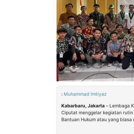
©
Kabarbaru.co
-
2026
PT.
Kabarbaru
Media
Holding
:
Muhammad Imtiyaz
Kabarbaru, Jakarta
– Lembaga K
Ciputat menggelar kegiatan ruti
Bantuan Hukum atau yang biasa 