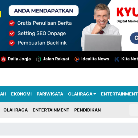
Daily Jogja
Jalan Rakyat
Idealita News
Kita Not
RAH
EKONOMI
PARIWISATA
OLAHRAGA
ENTERTAINMENT
OLAHRAGA
ENTERTAINMENT
PENDIDIKAN