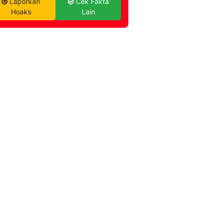
Laporkan
Cek Fakta
Hoaks
Lain