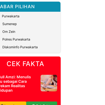
ABAR PILIHAN
Purwakarta
Sumenep
Om Zein
Polres Purwakarta
Diskominfo Purwakarta
CEK FAKTA
full Amzi: Menulis
u sebagai Cara
ekam Realitas
idupan