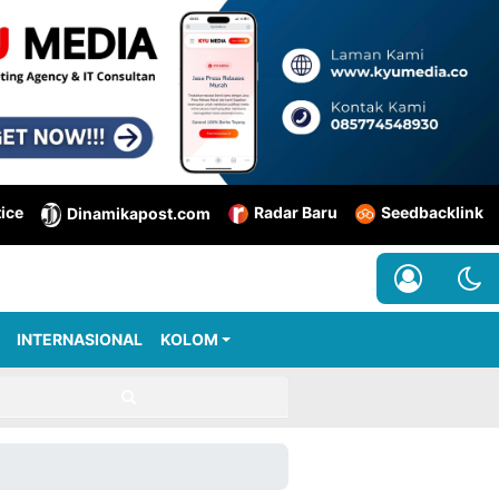
tice
Radar Baru
Seedbacklink
Dinamikapost.com
INTERNASIONAL
KOLOM