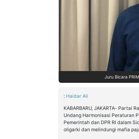
©
Kabarbaru.co
-
2026
PT.
Kabarbaru
Media
Holding
Juru Bicara PRIM
:
Haidar Ali
KABARBARU, JAKARTA- Partai Ra
Undang Harmonisasi Peraturan P
Pemerintah dan DPR RI dalam Sid
oligarki dan melindungi mafia paj