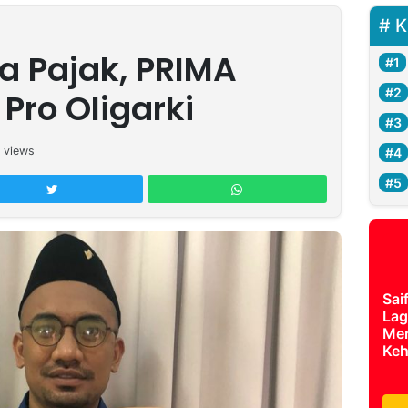
K
a Pajak, PRIMA
Pro Oligarki
views
Sai
Lag
Mer
Keh