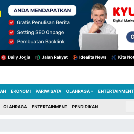
Daily Jogja
Jalan Rakyat
Idealita News
Kita No
RAH
EKONOMI
PARIWISATA
OLAHRAGA
ENTERTAINMENT
OLAHRAGA
ENTERTAINMENT
PENDIDIKAN