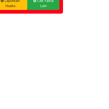
Laporkan
Cek Fakta
Hoaks
Lain