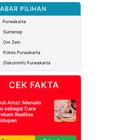
ABAR PILIHAN
Purwakarta
Sumenep
Om Zein
Polres Purwakarta
Diskominfo Purwakarta
CEK FAKTA
full Amzi: Menulis
u sebagai Cara
ekam Realitas
idupan