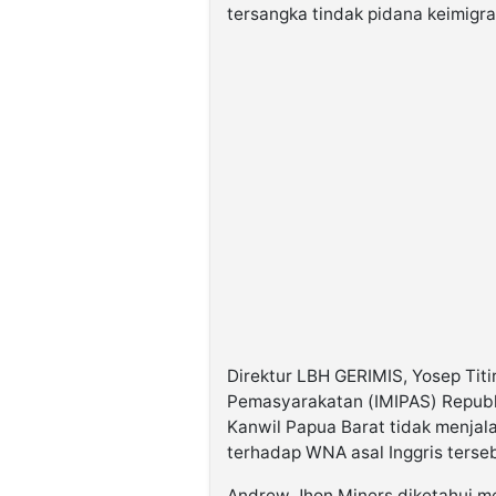
tersangka tindak pidana keimigr
Direktur LBH GERIMIS, Yosep Titir
Pemasyarakatan (IMIPAS) Republik
Kanwil Papua Barat tidak menja
terhadap WNA asal Inggris terse
Andrew Jhon Miners diketahui me