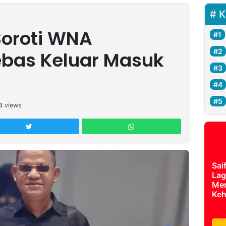
K
Soroti WNA
ebas Keluar Masuk
4
views
Sai
Lag
Mer
Keh