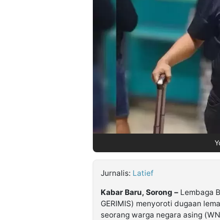
©
Kabarbaru.co
-
2026
PT.
Kabarbaru
Media
Holding
Y
Jurnalis:
Latief
Kabar Baru, Sorong –
Lembaga B
GERIMIS) menyoroti dugaan lem
seorang warga negara asing (WN