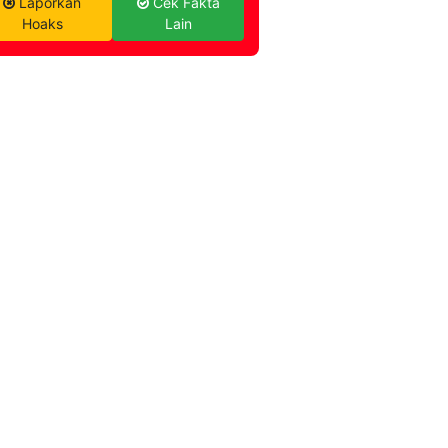
Laporkan
Cek Fakta
Hoaks
Lain