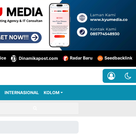
ice
Radar Baru
Seedbacklink
Dinamikapost.com
INTERNASIONAL
KOLOM