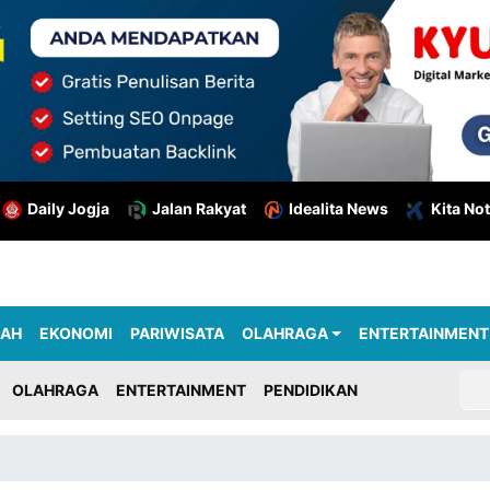
Daily Jogja
Jalan Rakyat
Idealita News
Kita Not
RAH
EKONOMI
PARIWISATA
OLAHRAGA
ENTERTAINMENT
OLAHRAGA
ENTERTAINMENT
PENDIDIKAN