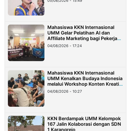
05/08/2026 - 15:49
Mahasiswa KKN Internasional
UMM Gelar Pelatihan AI dan
Affiliate Marketing bagi Pekerja
Migran Indonesia di Taiwan
04/08/2026 - 17:24
Mahasiswa KKN Internasional
UMM Kenalkan Budaya Indonesia
melalui Workshop Konten Kreatif
di Taiwan
04/08/2026 - 10:27
KKN Berdampak UMM Kelompok
167 Jalin Kolaborasi dengan SDN
1 Karangrejo