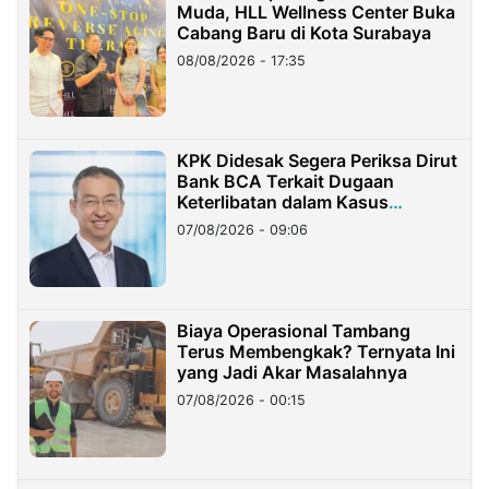
Muda, HLL Wellness Center Buka
Cabang Baru di Kota Surabaya
08/08/2026 - 17:35
KPK Didesak Segera Periksa Dirut
Bank BCA Terkait Dugaan
Keterlibatan dalam Kasus
Hilangnya Dana Nasabah Rp2,58
07/08/2026 - 09:06
Miliar
Biaya Operasional Tambang
Terus Membengkak? Ternyata Ini
yang Jadi Akar Masalahnya
07/08/2026 - 00:15