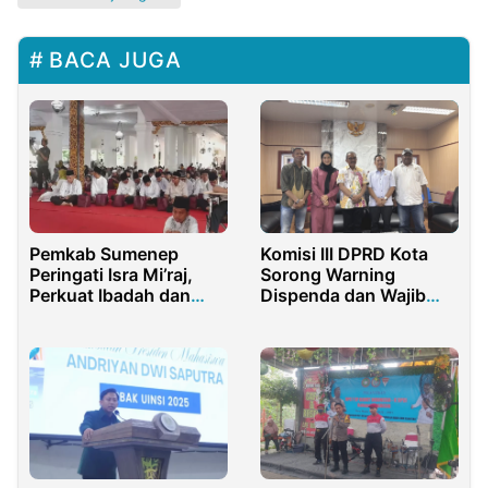
BACA JUGA
Pemkab Sumenep
Komisi III DPRD Kota
Peringati Isra Mi’raj,
Sorong Warning
Perkuat Ibadah dan
Dispenda dan Wajib
Kepedulian Sosial
Pajak, Tunggakan
Harus Dilunasi dalam
Sepekan