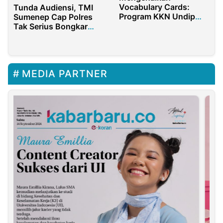
Vocabulary Cards:
Tunda Audiensi, TMI
Program KKN Undip
Sumenep Cap Polres
Untuk Mempermudah
Tak Serius Bongkar
Anak-Anak Di Kerten
Mafia BBM
Dalam Menguasai
Bahasa
MEDIA PARTNER