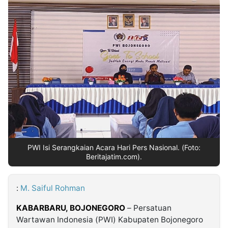
MULTIMEDIA
INDONESIA
Partner
Insight
Suara
Lens
Daily
Jalan
Idealita
Kita
Dinamikapost.com
Radar
Seedbacklink
NTB
Time
IDN
Jogja
Rakyat
News
Notice
Baru
Follow
Kabarbaru
PWI Isi Serangkaian Acara Hari Pers Nasional. (Foto:
Beritajatim.com).
:
M. Saiful Rohman
KABARBARU, BOJONEGORO
– Persatuan
Wartawan Indonesia (PWI) Kabupaten Bojonegoro