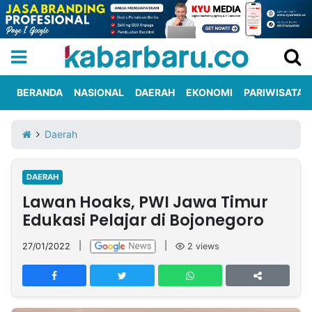
BERANDA
NASIONAL
DAERAH
EKONOMI
PARIWISATA
Informasi
KabarbaruTV
Kirim
Tentang
Daerah
Iklan
Berita
Kami
DAERAH
Berita
Lawan Hoaks, PWI Jawa Timur
Nasional
International
Olahraga
Entertainment
Daerah
Pariwisata
Kuliner
Kolom
Edukasi Pelajar di Bojonegoro
27/01/2022
|
|
2
views
Network
PT
TREETAN