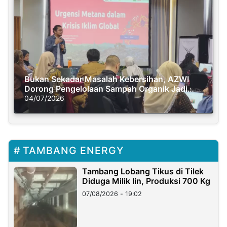
Bukan Sekadar Masalah Kebersihan, AZWI
Dorong Pengelolaan Sampah Organik Jadi
Solusi Krisis Iklim
04/07/2026
TAMBANG ENERGY
Tambang Lobang Tikus di Tilek
Diduga Milik Iin, Produksi 700 Kg
07/08/2026 - 19:02