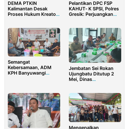
DEMA PTKIN
Pelantikan DPC FSP
Kalimantan Desak
KAHUT- K SPSI, Polres
Proses Hukum Kreator
Gresik: Perjuangkan
Konten Peleceh
Hak Pekerja dan Buruh
Disabilitas
Semangat
Kebersamaan, ADM
Jembatan Sei Rokan
KPH Banyuwangi
Ujungbatu Ditutup 2
Selatan Silaturahmi ke
Mei, Dinas
RKBK
Perhubungan Provinsi
Riau Gelar Rakor dan
Survei Lapangan
Mengenalkan