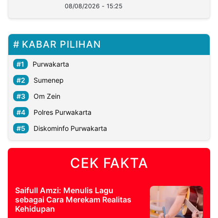
08/08/2026 - 15:25
KABAR PILIHAN
Purwakarta
Sumenep
Om Zein
Polres Purwakarta
Diskominfo Purwakarta
CEK FAKTA
Saifull Amzi: Menulis Lagu
sebagai Cara Merekam Realitas
Kehidupan