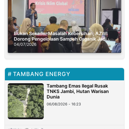
Bukan Sekadar Masalah Kebersihan, AZWI
Dorong Pengelolaan Sampah Organik Jadi
Solusi Krisis Iklim
04/07/2026
TAMBANG ENERGY
Tambang Emas Ilegal Rusak
TNKS Jambi, Hutan Warisan
Dunia
06/08/2026 - 16:23