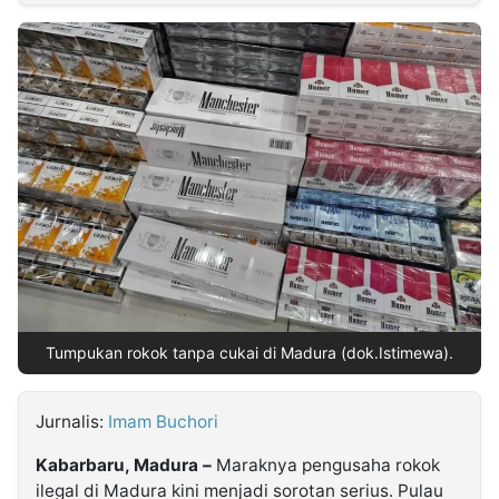
MULTIMEDIA
INDONESIA
Partner
Insight
Suara
Lens
Daily
Jalan
Idealita
Kita
Radar
Seedbacklink
NTB
Time
IDN
Jogja
Rakyat
News
Notice
Baru
Follow
Kabarbaru
Tumpukan rokok tanpa cukai di Madura (dok.Istimewa).
Jurnalis:
Imam Buchori
Kabarbaru, Madura –
Maraknya pengusaha rokok
ilegal di Madura kini menjadi sorotan serius. Pulau