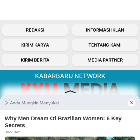
REDAKSI
INFORMASI IKLAN
KIRIM KARYA
TENTANG KAMI
KIRIM BERITA
MEDIA PARTNER
KABARBARU NETWORK
About Our Kabarbaru.co
Kabarbaru.co menyajikan berita aktual dan
inspiratif dari sudut pandang berbaik sangka
serta terverifikasi dari sumber yang tepat.