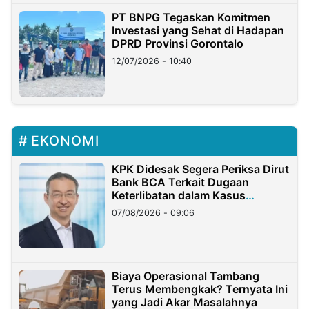
PT BNPG Tegaskan Komitmen
Investasi yang Sehat di Hadapan
DPRD Provinsi Gorontalo
12/07/2026 - 10:40
EKONOMI
KPK Didesak Segera Periksa Dirut
Bank BCA Terkait Dugaan
Keterlibatan dalam Kasus
Hilangnya Dana Nasabah Rp2,58
07/08/2026 - 09:06
Miliar
Biaya Operasional Tambang
Terus Membengkak? Ternyata Ini
yang Jadi Akar Masalahnya