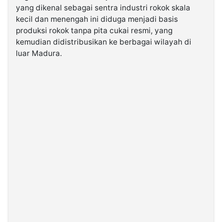
yang dikenal sebagai sentra industri rokok skala
kecil dan menengah ini diduga menjadi basis
©
produksi rokok tanpa pita cukai resmi, yang
Kabarbaru.co
-
kemudian didistribusikan ke berbagai wilayah di
2026
luar Madura.
PT.
Kabarbaru
Media
Holding