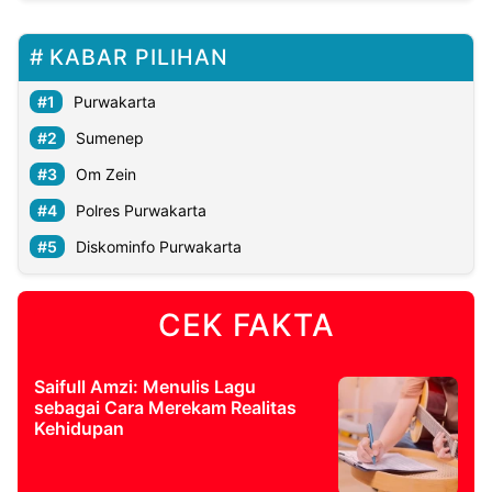
KABAR PILIHAN
Purwakarta
Sumenep
Om Zein
Polres Purwakarta
Diskominfo Purwakarta
CEK FAKTA
Saifull Amzi: Menulis Lagu
sebagai Cara Merekam Realitas
Kehidupan