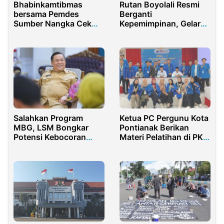
Bhabinkamtibmas
Rutan Boyolali Resmi
bersama Pemdes
Berganti
Sumber Nangka Cek
Kepemimpinan, Gelar
Anak Stunting
Serah Terima Jabatan
dan Pisah Sambut
Ketua PC Pergunu Kota
Salahkan Program
Pontianak Berikan
MBG, LSM Bongkar
Materi Pelatihan di PKL
Potensi Kebocoran
1 PMII
Ratusan Miliar di Riau