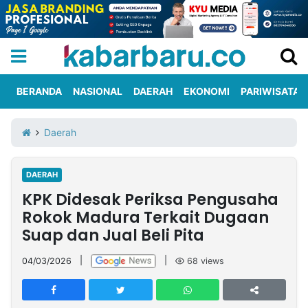
BERANDA
NASIONAL
DAERAH
EKONOMI
PARIWISATA
Informasi
KabarbaruTV
Kirim
Tentang
Daerah
Iklan
Berita
Kami
DAERAH
Berita
KPK Didesak Periksa Pengusaha
Nasional
International
Olahraga
Entertainment
Daerah
Pariwisata
Kuliner
Kolom
Rokok Madura Terkait Dugaan
Suap dan Jual Beli Pita
Network
04/03/2026
|
|
68
views
PT
TREETAN