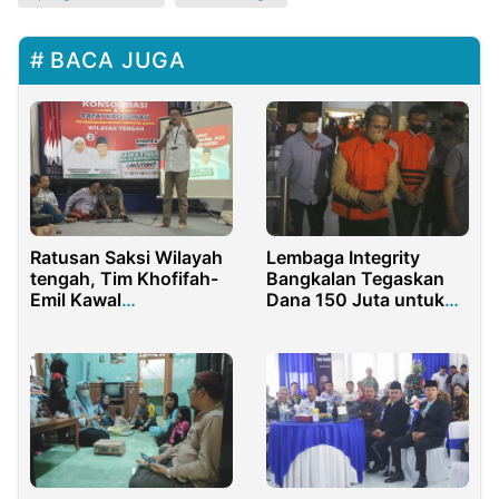
BACA JUGA
Ratusan Saksi Wilayah
Lembaga Integrity
tengah, Tim Khofifah-
Bangkalan Tegaskan
Emil Kawal
Dana 150 Juta untuk
Pemenangan Mutlak
Kepentingan Survei
Pilkada Jatim Di Gresik