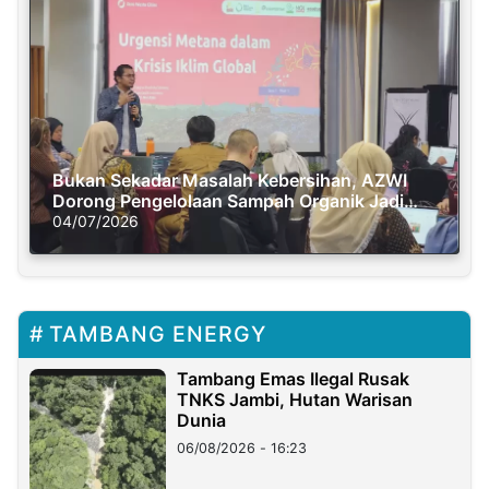
Bukan Sekadar Masalah Kebersihan, AZWI
Dorong Pengelolaan Sampah Organik Jadi
Solusi Krisis Iklim
04/07/2026
TAMBANG ENERGY
Tambang Emas Ilegal Rusak
TNKS Jambi, Hutan Warisan
Dunia
06/08/2026 - 16:23