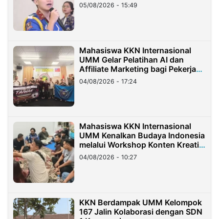
05/08/2026 - 15:49
Mahasiswa KKN Internasional
UMM Gelar Pelatihan AI dan
Affiliate Marketing bagi Pekerja
Migran Indonesia di Taiwan
04/08/2026 - 17:24
Mahasiswa KKN Internasional
UMM Kenalkan Budaya Indonesia
melalui Workshop Konten Kreatif
di Taiwan
04/08/2026 - 10:27
KKN Berdampak UMM Kelompok
167 Jalin Kolaborasi dengan SDN