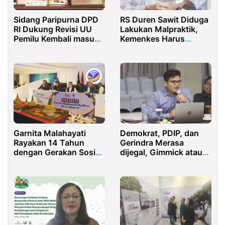
Sidang Paripurna DPD
RS Duren Sawit Diduga
RI Dukung Revisi UU
Lakukan Malpraktik,
Pemilu Kembali masuk
Kemenkes Harus
Prolegnas 2022
Investigasi
Garnita Malahayati
Demokrat, PDIP, dan
Rayakan 14 Tahun
Gerindra Merasa
dengan Gerakan Sosial
dijegal, Gimmick atau
Nasional “GARNITA
Fakta?
BERGERAK”