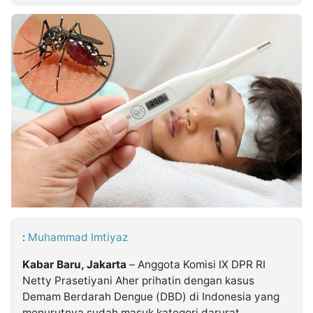
MULTIMEDIA
INDONESIA
Partner
Insight
Suara
Lens
Daily
Jalan
Idealita
Kita
Radar
Seedbacklink
NTB
Time
IDN
Jogja
Rakyat
News
Notice
Baru
Follow
Kabarbaru
:
Muhammad Imtiyaz
Kabar Baru, Jakarta
– Anggota Komisi IX DPR RI
Netty Prasetiyani Aher prihatin dengan kasus
Demam Berdarah Dengue (DBD) di Indonesia yang
menurutnya sudah masuk kategori darurat.