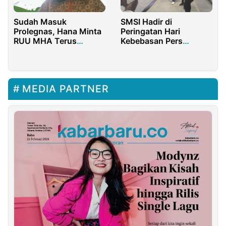
Sudah Masuk
SMSI Hadir di
Prolegnas, Hana Minta
Peringatan Hari
RUU MHA Terus
Kebebasan Pers
Dikawal
Sedunia 2025 di TIM
MEDIA PARTNER