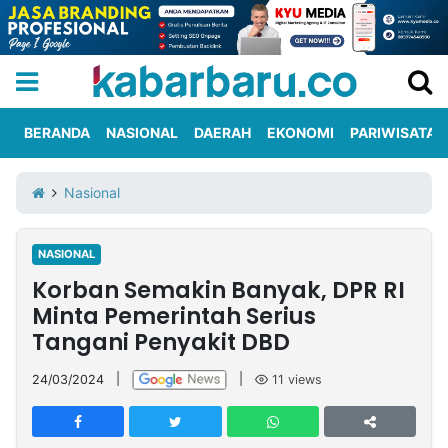
BERANDA
NASIONAL
DAERAH
EKONOMI
PARIWISATA
Informasi
KabarbaruTV
Kirim
Tentang
Nasional
Iklan
Berita
Kami
NASIONAL
Berita
Korban Semakin Banyak, DPR RI
Nasional
International
Olahraga
Entertainment
Daerah
Pariwisata
Kuliner
Kolom
Minta Pemerintah Serius
Tangani Penyakit DBD
Network
24/03/2024
|
|
11
views
PT
TREETAN