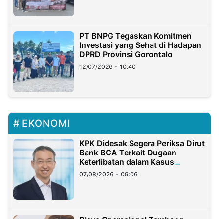
PT BNPG Tegaskan Komitmen
Investasi yang Sehat di Hadapan
DPRD Provinsi Gorontalo
12/07/2026 - 10:40
EKONOMI
KPK Didesak Segera Periksa Dirut
Bank BCA Terkait Dugaan
Keterlibatan dalam Kasus
Hilangnya Dana Nasabah Rp2,58
07/08/2026 - 09:06
Miliar