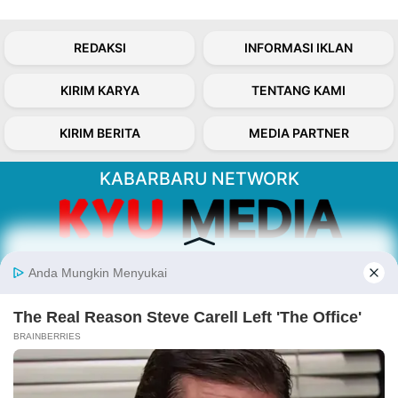
REDAKSI
INFORMASI IKLAN
KIRIM KARYA
TENTANG KAMI
KIRIM BERITA
MEDIA PARTNER
KABARBARU NETWORK
About Our Kabarbaru.co
Kabarbaru.co menyajikan berita aktual dan
inspiratif dari sudut pandang berbaik sangka
serta terverifikasi dari sumber yang tepat.
Follow Kabarbaru