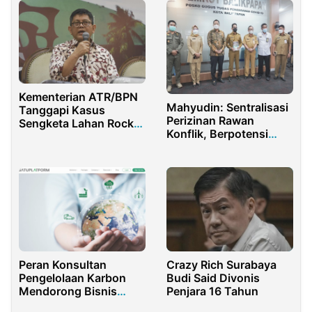
Kementerian ATR/BPN
Mahyudin: Sentralisasi
Tanggapi Kasus
Perizinan Rawan
Sengketa Lahan Rocky
Konflik, Berpotensi
Gerung Versus Sentul
Mengulang Dosa
City di Bojong Koneng
Lampau
Peran Konsultan
Crazy Rich Surabaya
Pengelolaan Karbon
Budi Said Divonis
Mendorong Bisnis
Penjara 16 Tahun
Berkelanjutan