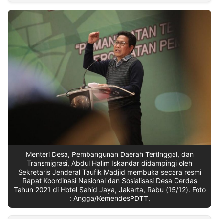
MULTIMEDIA
INDONESIA
Partner
Insight
Suara
Lens
Daily
Jalan
Idealita
Kita
Dinamikapost.com
Radar
Seedbacklink
NTB
Time
IDN
Jogja
Rakyat
News
Notice
Baru
Follow
Kabarbaru
Menteri Desa, Pembangunan Daerah Tertinggal, dan
Transmigrasi, Abdul Halim Iskandar didampingi oleh
Sekretaris Jenderal Taufik Madjid membuka secara resmi
Rapat Koordinasi Nasional dan Sosialisasi Desa Cerdas
Tahun 2021 di Hotel Sahid Jaya, Jakarta, Rabu (15/12). Foto
: Angga/KemendesPDTT.