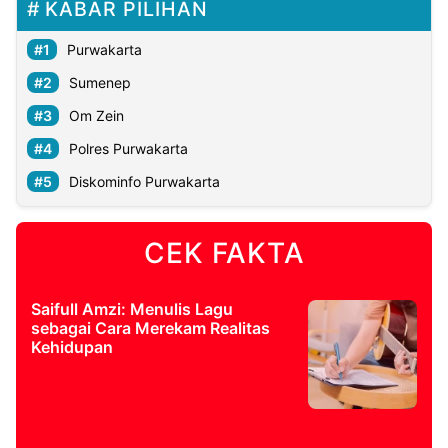
KABAR PILIHAN
Purwakarta
Sumenep
Om Zein
Polres Purwakarta
Diskominfo Purwakarta
CEK FAKTA
Saifull Amzi: Menulis Lagu
sebagai Cara Merekam Realitas
Kehidupan