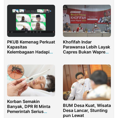
PKUB Kemenag Perkuat
Khofifah Indar
Kapasitas
Parawansa Lebih Layak
Kelembagaan Hadapi
Capres Bukan Wapres,
Tantangan Kerukunan
Ini Versi Para
di Era Digital
Akademisi
Korban Semakin
BUM Desa Kuat, Wisata
Banyak, DPR RI Minta
Desa Lancar, Stunting
Pemerintah Serius
pun Lewat
Tangani Penyakit DBD