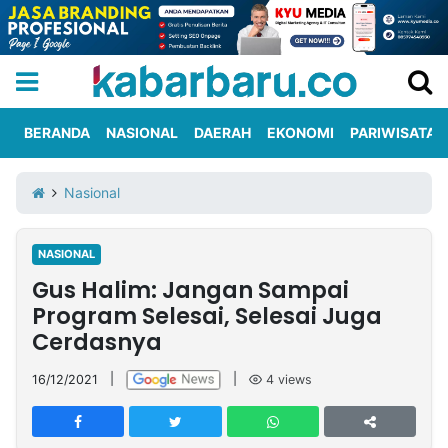
BERANDA
NASIONAL
DAERAH
EKONOMI
PARIWISATA
Informasi
KabarbaruTV
Kirim
Tentang
Nasional
Iklan
Berita
Kami
NASIONAL
Berita
Gus Halim: Jangan Sampai
Nasional
International
Olahraga
Entertainment
Daerah
Pariwisata
Kuliner
Kolom
Program Selesai, Selesai Juga
Cerdasnya
Network
16/12/2021
|
|
4
views
PT
TREETAN