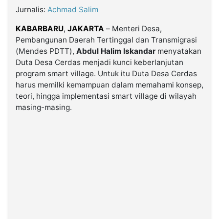
Jurnalis:
Achmad Salim
©
KABARBARU
,
JAKARTA
– Menteri Desa,
Kabarbaru.co
-
Pembangunan Daerah Tertinggal dan Transmigrasi
2026
(Mendes PDTT),
Abdul Halim Iskandar
menyatakan
Duta Desa Cerdas menjadi kunci keberlanjutan
PT.
program smart village. Untuk itu Duta Desa Cerdas
Kabarbaru
Media
harus memilki kemampuan dalam memahami konsep,
Holding
teori, hingga implementasi smart village di wilayah
masing-masing.