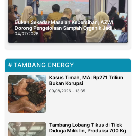
Bukan Sekadar Masalah Kebersihan, AZWI
Dorong Pengelolaan Sampah Organik Jadi
Solusi Krisis Iklim
04/07/2026
TAMBANG ENERGY
Kasus Timah, MA: Rp271 Triliun
Bukan Korupsi
09/08/2026 - 13:35
Tambang Lobang Tikus di Tilek
Diduga Milik Iin, Produksi 700 Kg