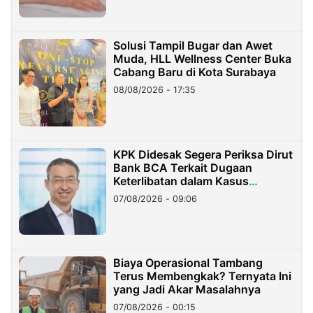
Solusi Tampil Bugar dan Awet
Muda, HLL Wellness Center Buka
Cabang Baru di Kota Surabaya
08/08/2026 - 17:35
KPK Didesak Segera Periksa Dirut
Bank BCA Terkait Dugaan
Keterlibatan dalam Kasus
Hilangnya Dana Nasabah Rp2,58
07/08/2026 - 09:06
Miliar
Biaya Operasional Tambang
Terus Membengkak? Ternyata Ini
yang Jadi Akar Masalahnya
07/08/2026 - 00:15