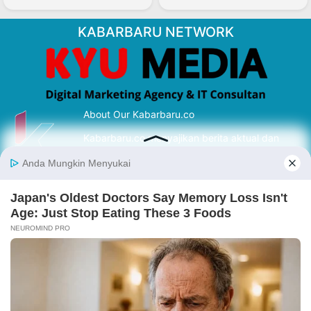
KABARBARU NETWORK
About Our Kabarbaru.co
Kabarbaru.co menyajikan berita aktual dan
inspiratif dari sudut pandang berbaik sangka
serta terverifikasi dari sumber yang tepat.
Follow Kabarbaru