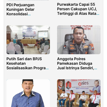
Purwakarta Capai 55
PDI Perjuangan
Persen Cakupan UCJ,
Kuningan Gelar
Tertinggi di Atas Rata-
Konsolidasi
Rata Nasional
Pemenangan Pemilu
2024
Putih Sari dan BPJS
Anggota Polres
Kesehatan
Pamekasan Diduga
Sosialisasikan Program
Jual Istrinya Sendiri,
JKN di Purwakarta
Berakhir Diperiksa
Bidpropam Polda Jatim