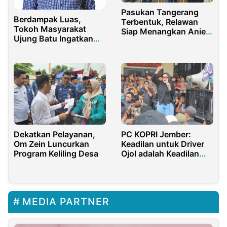
Pasukan Tangerang
Berdampak Luas,
Terbentuk, Relawan
Tokoh Masyarakat
Siap Menangkan Anies
Ujung Batu Ingatkan
Baswedan
Tentang Solusi
Penutupan Jembatan
Sei Rokan
Dekatkan Pelayanan,
PC KOPRI Jember:
Om Zein Luncurkan
Keadilan untuk Driver
Program Keliling Desa
Ojol adalah Keadilan
untuk Bangsa
MEDIA PARTNER