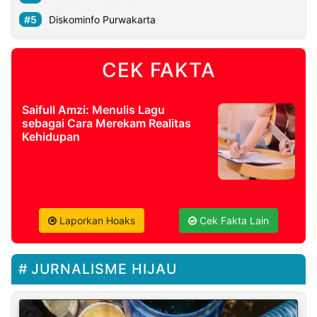
Diskominfo Purwakarta
CEK FAKTA
Saifull Amzi: Menulis Lagu
sebagai Cara Merekam Realitas
Kehidupan
Laporkan Hoaks
Cek Fakta Lain
JURNALISME HIJAU