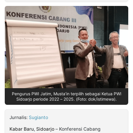
MULTIMEDIA
INDONESIA
Partner
Insight
Suara
Lens
Daily
Jalan
Idealita
Kita
Radar
Seedbacklink
NTB
Time
IDN
Jogja
Rakyat
News
Notice
Baru
Follow
Kabarbaru
Pengurus PWI Jatim, Musta’in terpilih sebagai Ketua PWI
Sidoarjo periode 2022 – 2025. (Foto: dok/istimewa).
Jurnalis:
Sugianto
Kabar Baru
,
Sidoarjo
– Konferensi Cabang