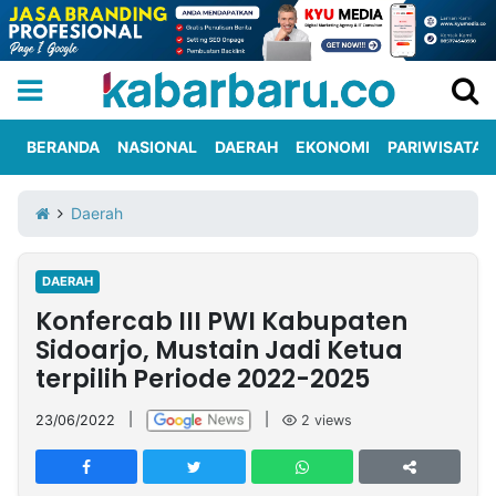
BERANDA
NASIONAL
DAERAH
EKONOMI
PARIWISATA
Informasi
KabarbaruTV
Kirim
Tentang
Daerah
Iklan
Berita
Kami
DAERAH
Berita
Konfercab III PWI Kabupaten
Nasional
International
Olahraga
Entertainment
Daerah
Pariwisata
Kuliner
Kolom
Sidoarjo, Mustain Jadi Ketua
terpilih Periode 2022-2025
Network
23/06/2022
|
|
2
views
PT
TREETAN