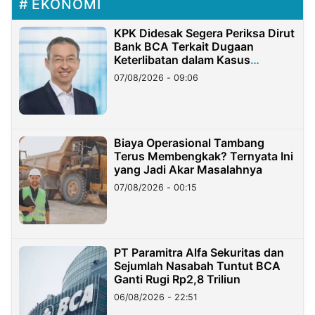
EKONOMI
KPK Didesak Segera Periksa Dirut
Bank BCA Terkait Dugaan
Keterlibatan dalam Kasus
Hilangnya Dana Nasabah Rp2,58
07/08/2026 - 09:06
Miliar
Biaya Operasional Tambang
Terus Membengkak? Ternyata Ini
yang Jadi Akar Masalahnya
07/08/2026 - 00:15
PT Paramitra Alfa Sekuritas dan
Sejumlah Nasabah Tuntut BCA
Ganti Rugi Rp2,8 Triliun
06/08/2026 - 22:51