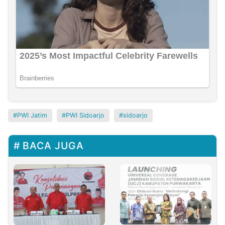
PWI Jatim
PWI Sidoarjo
sidoarjo
BACA JUGA