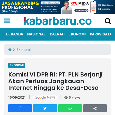
BERANDA
NASIONAL
DAERAH
EKONOMI
PARIWISATA
Informasi
KabarbaruTV
Kirim
Tentang
Ekonomi
Iklan
Berita
Kami
EKONOMI
Berita
Komisi VI DPR RI: PT. PLN Berjanji
Nasional
International
Olahraga
Entertainment
Daerah
Pariwisata
Kuliner
Kolom
Akan Perluas Jangkauan
Internet Hingga ke Desa-Desa
Network
16/09/2021
|
|
6
views
PT
TREETAN