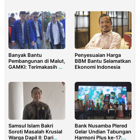
Ekonomi Desa
Banyak Bantu
Penyesuaian Harga
Pembangunan di Malut,
BBM Bantu Selamatkan
GAMKI: Terimakasih PT
Ekonomi Indonesia
Harita Nickel
Samsul Islam Bakri
Bank Nusamba Plered
Soroti Masalah Krusial
Gelar Undian Tabungan
Warga Dapil II: Dari
Harmoni Plus ke-17: