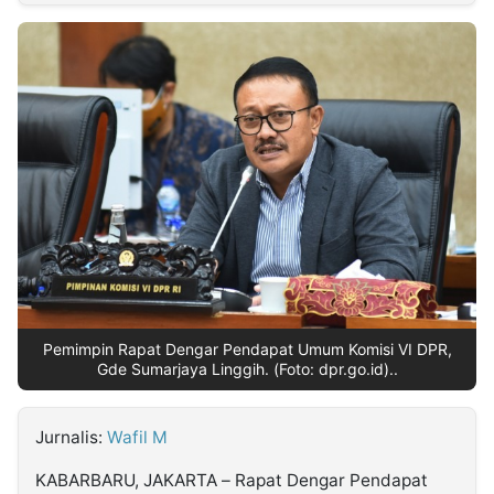
MULTIMEDIA
INDONESIA
Partner
Insight
Suara
Lens
Daily
Jalan
Idealita
Kita
Dinamikapost.com
Radar
Seedbacklink
NTB
Time
IDN
Jogja
Rakyat
News
Notice
Baru
Follow
Kabarbaru
Pemimpin Rapat Dengar Pendapat Umum Komisi VI DPR,
Gde Sumarjaya Linggih. (Foto: dpr.go.id)..
Jurnalis:
Wafil M
KABARBARU, JAKARTA – Rapat Dengar Pendapat