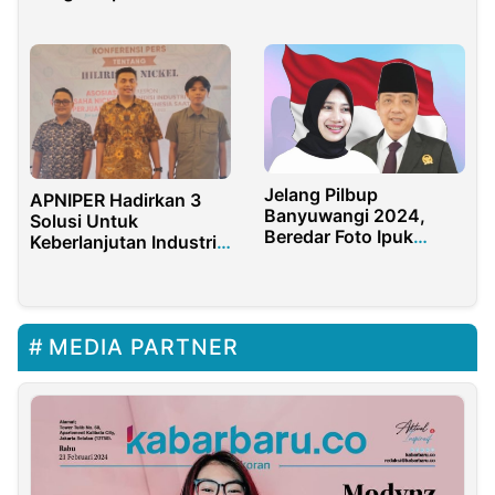
Sampah Hingga Ruang
Nasabah Indramayu
Ekspresi Pemuda
Boyong Mobil Xpander!
Jelang Pilbup
APNIPER Hadirkan 3
Banyuwangi 2024,
Solusi Untuk
Beredar Foto Ipuk
Keberlanjutan Industri
Fiestiandani Azwar
Nikel RI
Anas dan Michael Edy
Hariyanto
MEDIA PARTNER