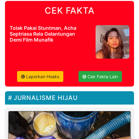
CEK FAKTA
Tolak Pakai Stuntman, Acha
Septriasa Rela Gelantungan
Demi Film Munafik
Laporkan Hoaks
Cek Fakta Lain
JURNALISME HIJAU