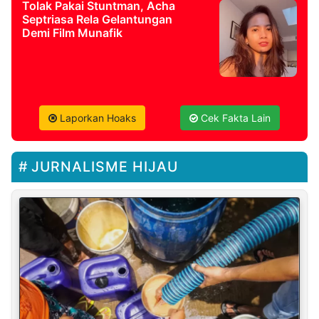
Tolak Pakai Stuntman, Acha
Septriasa Rela Gelantungan
Demi Film Munafik
Laporkan Hoaks
Cek Fakta Lain
JURNALISME HIJAU