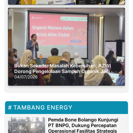
Bukan Sekadar Masalah Kebersihan, AZWI
Dorong Pengelolaan Sampah Organik Jadi
Solusi Krisis Iklim
04/07/2026
TAMBANG ENERGY
Pemda Bone Bolango Kunjungi
PT BNPG, Dukung Percepatan
Operasional Fasilitas Strategis