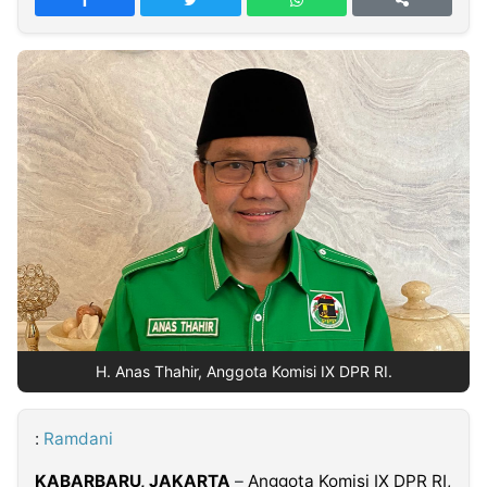
MULTIMEDIA
INDONESIA
Partner
Insight
Suara
Lens
Daily
Jalan
Idealita
Kita
Dinamikapost.com
Radar
Seedbacklink
NTB
Time
IDN
Jogja
Rakyat
News
Notice
Baru
Follow
Kabarbaru
H. Anas Thahir, Anggota Komisi IX DPR RI.
:
Ramdani
KABARBARU, JAKARTA
–
Anggota Komisi IX DPR RI,