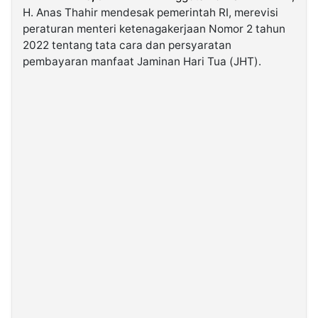
H. Anas Thahir mendesak pemerintah RI, merevisi
peraturan menteri ketenagakerjaan Nomor 2 tahun
©
2022 tentang tata cara dan persyaratan
Kabarbaru.co
-
pembayaran manfaat Jaminan Hari Tua (JHT).
2026
PT.
Kabarbaru
Media
Holding