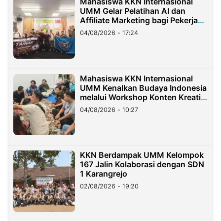
Mahasiswa KKN Internasional
UMM Gelar Pelatihan AI dan
Affiliate Marketing bagi Pekerja
Migran Indonesia di Taiwan
04/08/2026 - 17:24
Mahasiswa KKN Internasional
UMM Kenalkan Budaya Indonesia
melalui Workshop Konten Kreatif
di Taiwan
04/08/2026 - 10:27
KKN Berdampak UMM Kelompok
167 Jalin Kolaborasi dengan SDN
1 Karangrejo
02/08/2026 - 19:20