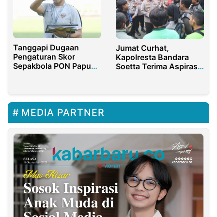
Tanggapi Dugaan
Jumat Curhat,
Pengaturan Skor
Kapolresta Bandara
Sepakbola PON Papua,
Soetta Terima Aspirasi
Fakhri Husaini:
Masyarakat
Silahkan Investigasi !
MEDIA PARTNER