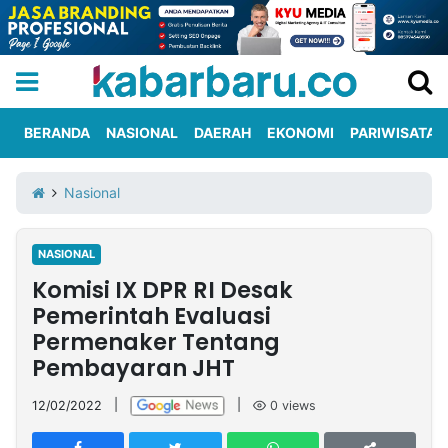
BERANDA
NASIONAL
DAERAH
EKONOMI
PARIWISATA
Informasi
KabarbaruTV
Kirim
Tentang
Nasional
Iklan
Berita
Kami
NASIONAL
Berita
Komisi IX DPR RI Desak
Nasional
International
Olahraga
Entertainment
Daerah
Pariwisata
Kuliner
Kolom
Pemerintah Evaluasi
Permenaker Tentang
Pembayaran JHT
Network
12/02/2022
|
|
0
views
PT
TREETAN