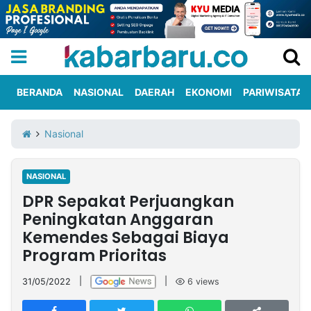
BERANDA
NASIONAL
DAERAH
EKONOMI
PARIWISATA
Informasi
KabarbaruTV
Kirim
Tentang
Nasional
Iklan
Berita
Kami
NASIONAL
Berita
DPR Sepakat Perjuangkan
Nasional
International
Olahraga
Entertainment
Daerah
Pariwisata
Kuliner
Kolom
Peningkatan Anggaran
Kemendes Sebagai Biaya
Program Prioritas
Network
31/05/2022
|
|
6
views
PT
TREETAN