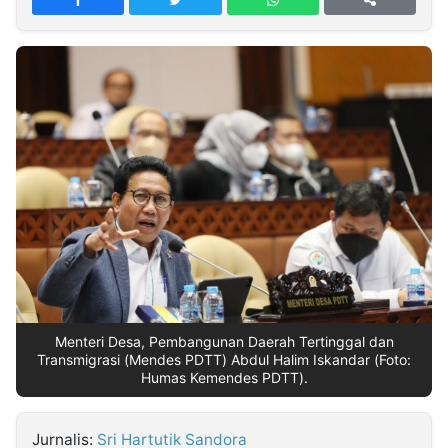
MULTIMEDIA
INDONESIA
Partner
Insight
Suara
Lens
Daily
Jalan
Idealita
Kita
Dinamikapost.com
Radar
Seedbacklink
NTB
Time
IDN
Jogja
Rakyat
News
Notice
Baru
Follow
Kabarbaru
Menteri Desa, Pembangunan Daerah Tertinggal dan
Transmigrasi (Mendes PDTT) Abdul Halim Iskandar (Foto:
Humas Kemendes PDTT).
Jurnalis:
Sri Hartutik Sandora