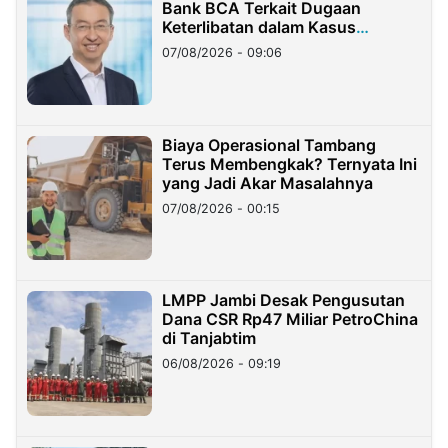
Bank BCA Terkait Dugaan
Keterlibatan dalam Kasus
Hilangnya Dana Nasabah Rp2,58
07/08/2026 - 09:06
Miliar
Biaya Operasional Tambang
Terus Membengkak? Ternyata Ini
yang Jadi Akar Masalahnya
07/08/2026 - 00:15
LMPP Jambi Desak Pengusutan
Dana CSR Rp47 Miliar PetroChina
di Tanjabtim
06/08/2026 - 09:19