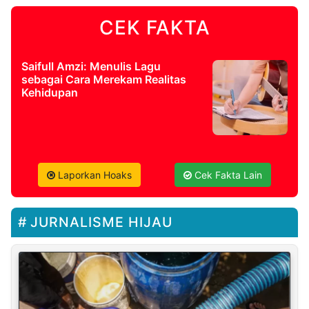
CEK FAKTA
Saifull Amzi: Menulis Lagu
sebagai Cara Merekam Realitas
Kehidupan
Laporkan Hoaks
Cek Fakta Lain
JURNALISME HIJAU