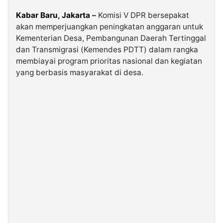
Kabar Baru
,
Jakarta
–
Komisi V DPR bersepakat
©
akan memperjuangkan peningkatan anggaran untuk
Kabarbaru.co
-
Kementerian Desa, Pembangunan Daerah Tertinggal
2026
dan Transmigrasi (Kemendes PDTT) dalam rangka
membiayai program prioritas nasional dan kegiatan
yang berbasis masyarakat di desa.
PT.
Kabarbaru
Media
Holding