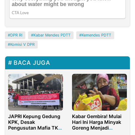
DPR RI
Kabar Mendes PDTT
Kemendes PDTT
Komisi V DPR
BACA JUGA
JAPRI Kepung Gedung
Kabar Gembira! Mulai
KPK, Desak
Hari Ini Harga Minyak
Pengusutan Mafia TKA
Goreng Menjadi
di Imigrasi dan
Rp11.500