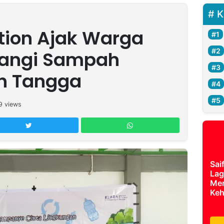
K
tion Ajak Warga
angi Sampah
ah Tangga
9
views
Sai
Lag
Mer
Keh