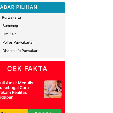
ABAR PILIHAN
Purwakarta
Sumenep
Om Zein
Polres Purwakarta
Diskominfo Purwakarta
CEK FAKTA
full Amzi: Menulis
u sebagai Cara
ekam Realitas
idupan