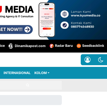
ice
Radar Baru
Seedbacklink
Dinamikapost.com
INTERNASIONAL
KOLOM