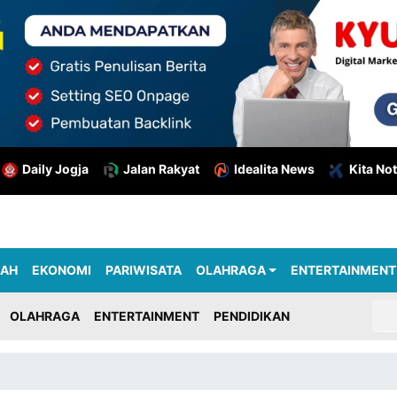
Daily Jogja
Jalan Rakyat
Idealita News
Kita Not
RAH
EKONOMI
PARIWISATA
OLAHRAGA
ENTERTAINMENT
OLAHRAGA
ENTERTAINMENT
PENDIDIKAN