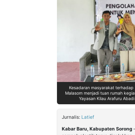
©
Kabarbaru.co
-
2026
PT.
Kabarbaru
Media
Holding
Kesadaran masyarakat terhadap b
Malasom menjadi tuan rumah kegia
Yayasan Kilau Arafuru Abadi
Jurnalis:
Latief
Kabar Baru, Kabupaten Sorong
–