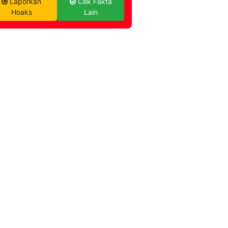
Laporkan
Cek Fakta
Hoaks
Lain