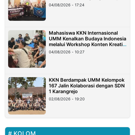
Migran Indonesia di Taiwan
04/08/2026 - 17:24
Mahasiswa KKN Internasional
UMM Kenalkan Budaya Indonesia
melalui Workshop Konten Kreatif
di Taiwan
04/08/2026 - 10:27
KKN Berdampak UMM Kelompok
167 Jalin Kolaborasi dengan SDN
1 Karangrejo
02/08/2026 - 19:20
KOLOM