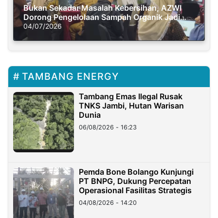
Bukan Sekadar Masalah Kebersihan, AZWI
Dorong Pengelolaan Sampah Organik Jadi
Solusi Krisis Iklim
04/07/2026
TAMBANG ENERGY
Tambang Emas Ilegal Rusak
TNKS Jambi, Hutan Warisan
Dunia
06/08/2026 - 16:23
Pemda Bone Bolango Kunjungi
PT BNPG, Dukung Percepatan
Operasional Fasilitas Strategis
04/08/2026 - 14:20