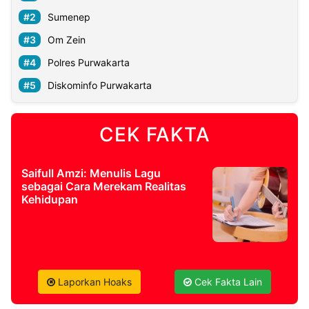
Sumenep
Om Zein
Polres Purwakarta
Diskominfo Purwakarta
CEK FAKTA
Saifull Amzi: Menulis Lagu
sebagai Cara Merekam Realitas
Kehidupan
Laporkan Hoaks
Cek Fakta Lain