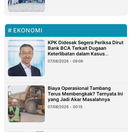
EKONOMI
KPK Didesak Segera Periksa Dirut
Bank BCA Terkait Dugaan
Keterlibatan dalam Kasus
Hilangnya Dana Nasabah Rp2,58
07/08/2026 - 09:06
Miliar
Biaya Operasional Tambang
Terus Membengkak? Ternyata Ini
yang Jadi Akar Masalahnya
07/08/2026 - 00:15