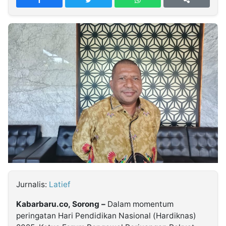
MULTIMEDIA
INDONESIA
Partner
Insight
Suara
Lens
Daily
Jalan
Idealita
Kita
Radar
Seedbacklink
NTB
Time
IDN
Jogja
Rakyat
News
Notice
Baru
Follow
Kabarbaru
Jurnalis:
Latief
Kabarbaru.co, Sorong –
Dalam momentum
peringatan Hari Pendidikan Nasional (Hardiknas)