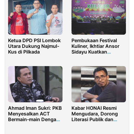
Ketua DPD PSI Lombok
Pembukaan Festival
Utara Dukung Najmul-
Kuliner, Ikhtiar Ansor
Kus di Pilkada
Sidayu Kuatkan
Kemandirian Ekonomi
Organisasi
Ahmad Iman Sukri: PKB
Kabar HONAI Resmi
Menyesalkan ACT
Mengudara, Dorong
Bermain-main Dengan
Literasi Publik dan
Dana Umat
Narasi Menyejukkan di
Papua