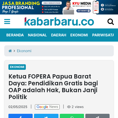
BERANDA
NASIONAL
DAERAH
EKONOMI
PARIWISATA
Informasi
KabarbaruTV
Kirim
Tentang
Ekonomi
Iklan
Berita
Kami
EKONOMI
Berita
Ketua FOPERA Papua Barat
Nasional
International
Olahraga
Entertainment
Daerah
Pariwisata
Kuliner
Kolom
Daya: Pendidikan Gratis bagi
OAP adalah Hak, Bukan Janji
Politik
Network
02/05/2025
|
|
2
views
PT
TREETAN