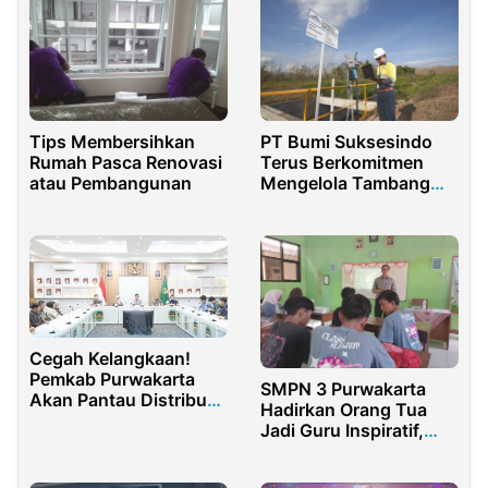
Tips Membersihkan
PT Bumi Suksesindo
Rumah Pasca Renovasi
Terus Berkomitmen
atau Pembangunan
Mengelola Tambang
Sesuai Dengan Kaidah
Yang Baik
Cegah Kelangkaan!
Pemkab Purwakarta
SMPN 3 Purwakarta
Akan Pantau Distribusi
Hadirkan Orang Tua
LPG 3 Kg Jelang
Jadi Guru Inspiratif,
Ramadhan
Anggota DPRD Beri
Wawasan Profesi