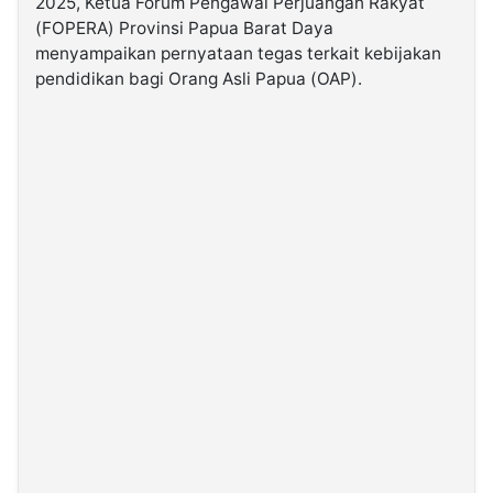
2025, Ketua Forum Pengawal Perjuangan Rakyat
(FOPERA) Provinsi Papua Barat Daya
menyampaikan pernyataan tegas terkait kebijakan
©
Kabarbaru.co
pendidikan bagi Orang Asli Papua (OAP).
-
2026
PT.
Kabarbaru
Media
Holding