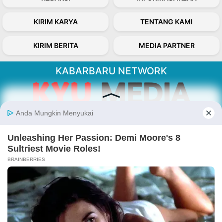
KIRIM KARYA
TENTANG KAMI
KIRIM BERITA
MEDIA PARTNER
KABARBARU NETWORK
About Our Kabarbaru.co
Kabarbaru.co menyajikan berita aktual dan
inspiratif dari sudut pandang berbaik sangka
serta terverifikasi dari sumber yang tepat.
Follow Kabarbaru