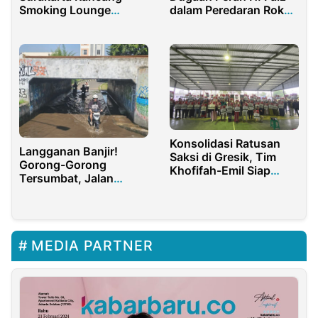
dalam Peredaran Rokok
Smoking Lounge
Ilegal di Sumenep
Modern dan
Multifungsi
Konsolidasi Ratusan
Langganan Banjir!
Saksi di Gresik, Tim
Gorong-Gorong
Khofifah-Emil Siap
Tersumbat, Jalan
Menang di Pilkada
Masih Tergenang
Jatim 2024
MEDIA PARTNER