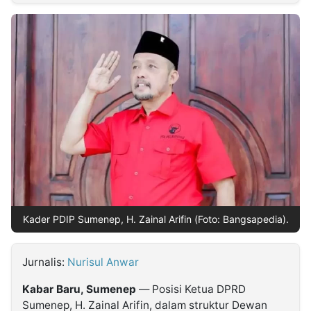
MULTIMEDIA
INDONESIA
Partner
Insight
Suara
Lens
Daily
Jalan
Idealita
Kita
Dinamikapost.com
Radar
Seedbacklink
NTB
Time
IDN
Jogja
Rakyat
News
Notice
Baru
Follow
Kabarbaru
Kader PDIP Sumenep, H. Zainal Arifin (Foto: Bangsapedia).
Jurnalis:
Nurisul Anwar
Kabar Baru, Sumenep
— Posisi Ketua DPRD
Sumenep, H. Zainal Arifin, dalam struktur Dewan