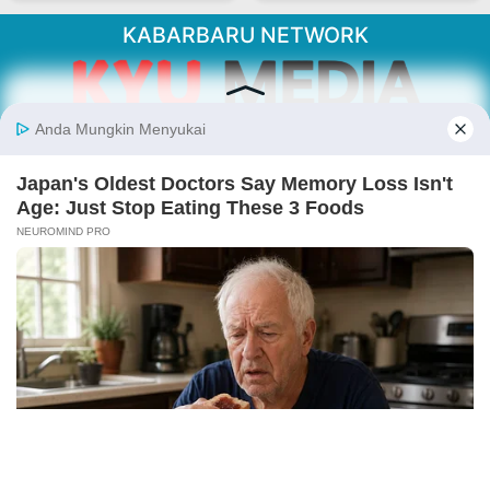
KABARBARU NETWORK
About Our Kabarbaru.co
Kabarbaru.co menyajikan berita aktual dan
inspiratif dari sudut pandang berbaik sangka
serta terverifikasi dari sumber yang tepat.
Follow Kabarbaru
Kabarbaru.co