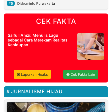
Diskominfo Purwakarta
CEK FAKTA
Saifull Amzi: Menulis Lagu
sebagai Cara Merekam Realitas
Kehidupan
Laporkan Hoaks
Cek Fakta Lain
JURNALISME HIJAU