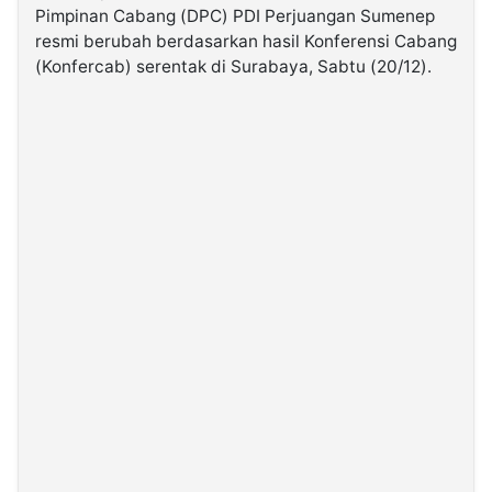
Pimpinan Cabang (DPC) PDI Perjuangan Sumenep
resmi berubah berdasarkan hasil Konferensi Cabang
©
(Konfercab) serentak di Surabaya, Sabtu (20/12).
Kabarbaru.co
-
2026
PT.
Kabarbaru
Media
Holding