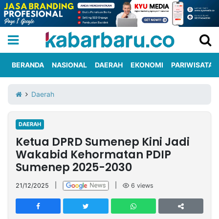
BERANDA
NASIONAL
DAERAH
EKONOMI
PARIWISATA
Informasi
KabarbaruTV
Kirim
Tentang
Daerah
Iklan
Berita
Kami
DAERAH
Berita
Ketua DPRD Sumenep Kini Jadi
Nasional
International
Olahraga
Entertainment
Daerah
Pariwisata
Kuliner
Kolom
Wakabid Kehormatan PDIP
Sumenep 2025-2030
Network
21/12/2025
|
|
6
views
PT
TREETAN