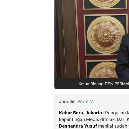
©
Kabarbaru.co
-
2026
PT.
Kabarbaru
Media
Holding
Ketua Bidang DPN PERMAHI,
Jurnalis:
Wafil M
Kabar Baru, Jakarta-
Pengujian M
kepentingan Medis ditolak. Dari
Deshandra Yusuf
menilai sudah 