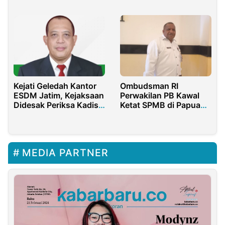
Ilegal
Melalui Teknologi 3D
Kejati Geledah Kantor
Ombudsman RI
ESDM Jatim, Kejaksaan
Perwakilan PB Kawal
Didesak Periksa Kadis
Ketat SPMB di Papua
Aris Mukiyono Dugaan
Barat Daya, Pastikan
Kasus Izin Tambang
Keadilan dan Nol
Pungutan
MEDIA PARTNER