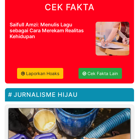
CEK FAKTA
Saifull Amzi: Menulis Lagu
sebagai Cara Merekam Realitas
Kehidupan
Laporkan Hoaks
Cek Fakta Lain
JURNALISME HIJAU