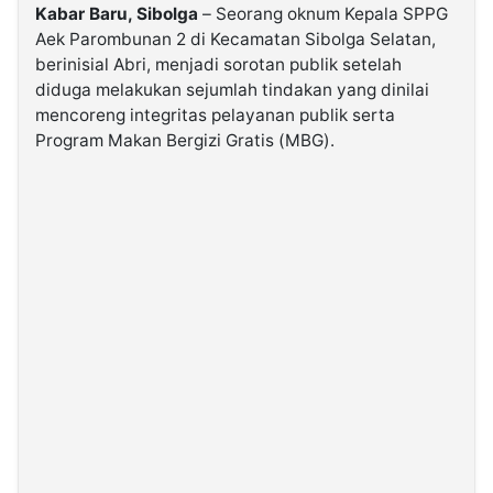
Kabar Baru, Sibolga
– Seorang oknum Kepala SPPG
Aek Parombunan 2 di Kecamatan Sibolga Selatan,
©
berinisial Abri, menjadi sorotan publik setelah
Kabarbaru.co
-
diduga melakukan sejumlah tindakan yang dinilai
2026
mencoreng integritas pelayanan publik serta
Program Makan Bergizi Gratis (MBG).
PT.
Kabarbaru
Media
Holding