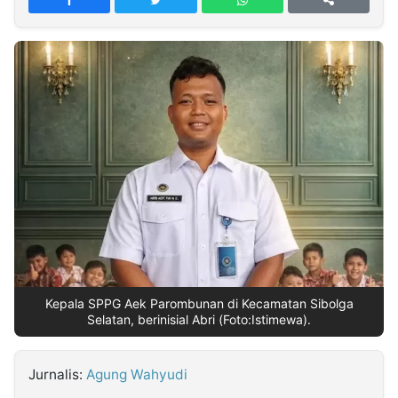
MULTIMEDIA
INDONESIA
Partner
Insight
Suara
Lens
Daily
Jalan
Idealita
Kita
Radar
Seedbacklink
NTB
Time
IDN
Jogja
Rakyat
News
Notice
Baru
Follow
Kabarbaru
Kepala SPPG Aek Parombunan di Kecamatan Sibolga
Selatan, berinisial Abri (Foto:Istimewa).
Jurnalis:
Agung Wahyudi