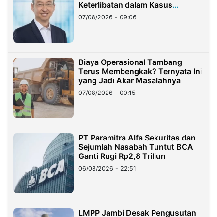
Keterlibatan dalam Kasus
Hilangnya Dana Nasabah Rp2,58
07/08/2026 - 09:06
Miliar
Biaya Operasional Tambang
Terus Membengkak? Ternyata Ini
yang Jadi Akar Masalahnya
07/08/2026 - 00:15
PT Paramitra Alfa Sekuritas dan
Sejumlah Nasabah Tuntut BCA
Ganti Rugi Rp2,8 Triliun
06/08/2026 - 22:51
LMPP Jambi Desak Pengusutan