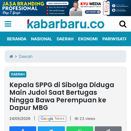
BERANDA
NASIONAL
DAERAH
EKONOMI
PARIWISATA
Informasi
KabarbaruTV
Kirim
Tentang
Daerah
Iklan
Berita
Kami
DAERAH
Berita
Kepala SPPG di Sibolga Diduga
Nasional
International
Olahraga
Entertainment
Daerah
Pariwisata
Kuliner
Kolom
Main Judol Saat Bertugas
hingga Bawa Perempuan ke
Dapur MBG
Network
24/05/2026
|
|
23
views
PT
TREETAN