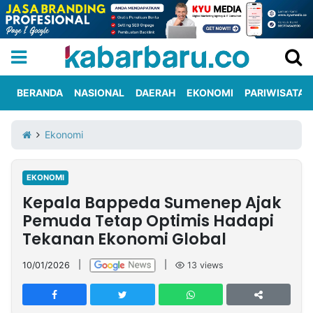
BERANDA
NASIONAL
DAERAH
EKONOMI
PARIWISATA
Informasi
KabarbaruTV
Kirim
Tentang
Ekonomi
Iklan
Berita
Kami
EKONOMI
Berita
Kepala Bappeda Sumenep Ajak
Nasional
International
Olahraga
Entertainment
Daerah
Pariwisata
Kuliner
Kolom
Pemuda Tetap Optimis Hadapi
Tekanan Ekonomi Global
Network
10/01/2026
|
|
13
views
PT
TREETAN