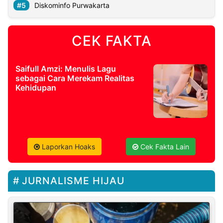
Diskominfo Purwakarta
CEK FAKTA
Saifull Amzi: Menulis Lagu
sebagai Cara Merekam Realitas
Kehidupan
Laporkan Hoaks
Cek Fakta Lain
JURNALISME HIJAU