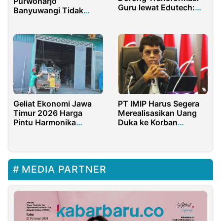
Purwoharjo
Guru lewat Edutech:
Banyuwangi Tidak
Dari Mengajar ke
Tebang Pilih Dalam
Berkarya Digital
Menindak Toko Miras
Geliat Ekonomi Jawa
PT IMIP Harus Segera
Timur 2026 Harga
Merealisasikan Uang
Pintu Harmonika
Duka ke Korban
Surabaya Terbaik
Smelter PT ITSS
MEDIA PARTNER