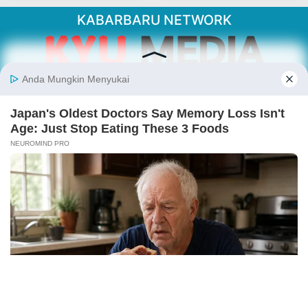
KABARBARU NETWORK
About Our Kabarbaru.co
Kabarbaru.co menyajikan berita aktual dan
inspiratif dari sudut pandang berbaik sangka
serta terverifikasi dari sumber yang tepat.
Follow Kabarbaru
Kabarbaru.co