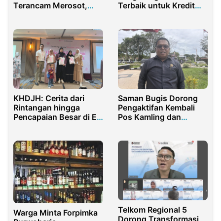
Terancam Merosot,
Terbaik untuk Kredit
Oknum Internal Disorot
Mobil Toyota
Saman Bugis Dorong
KHDJH: Cerita dari
Pengaktifan Kembali
Rintangan hingga
Pos Kamling dan
Pencapaian Besar di E-
Kolaborasi Keamanan
commerce Indonesia
Kota Sorong
Telkom Regional 5
Warga Minta Forpimka
Dorong Transformasi