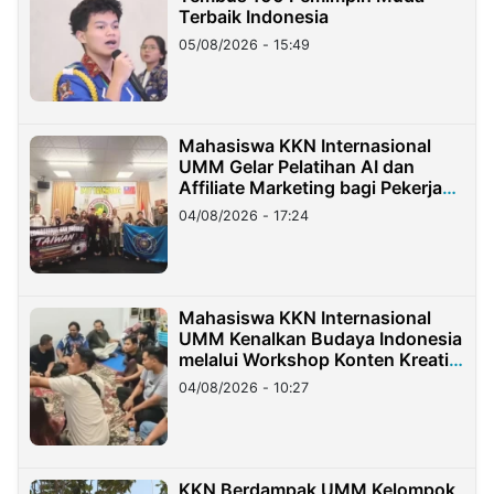
Terbaik Indonesia
05/08/2026 - 15:49
Mahasiswa KKN Internasional
UMM Gelar Pelatihan AI dan
Affiliate Marketing bagi Pekerja
Migran Indonesia di Taiwan
04/08/2026 - 17:24
Mahasiswa KKN Internasional
UMM Kenalkan Budaya Indonesia
melalui Workshop Konten Kreatif
di Taiwan
04/08/2026 - 10:27
KKN Berdampak UMM Kelompok