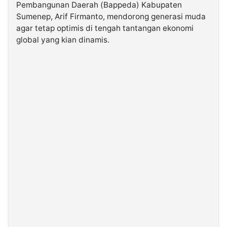
Pembangunan Daerah (Bappeda) Kabupaten
Sumenep, Arif Firmanto, mendorong generasi muda
©
agar tetap optimis di tengah tantangan ekonomi
Kabarbaru.co
-
global yang kian dinamis.
2026
PT.
Kabarbaru
Media
Holding