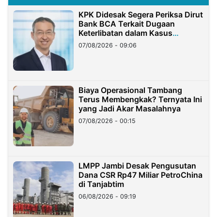
KPK Didesak Segera Periksa Dirut
Bank BCA Terkait Dugaan
Keterlibatan dalam Kasus
Hilangnya Dana Nasabah Rp2,58
07/08/2026 - 09:06
Miliar
Biaya Operasional Tambang
Terus Membengkak? Ternyata Ini
yang Jadi Akar Masalahnya
07/08/2026 - 00:15
LMPP Jambi Desak Pengusutan
Dana CSR Rp47 Miliar PetroChina
di Tanjabtim
06/08/2026 - 09:19