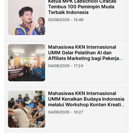
Ketua MPK Labschool Ciracas
Tembus 100 Pemimpin Muda
Terbaik Indonesia
05/08/2026 - 15:49
Mahasiswa KKN Internasional
UMM Gelar Pelatihan AI dan
Affiliate Marketing bagi Pekerja
Migran Indonesia di Taiwan
04/08/2026 - 17:24
Mahasiswa KKN Internasional
UMM Kenalkan Budaya Indonesia
melalui Workshop Konten Kreatif
di Taiwan
04/08/2026 - 10:27