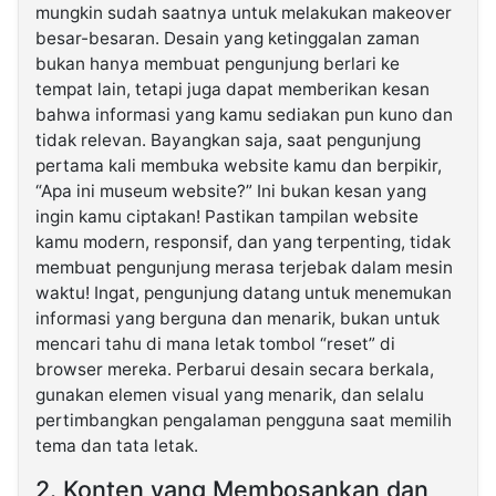
mungkin sudah saatnya untuk melakukan makeover
besar-besaran. Desain yang ketinggalan zaman
©
bukan hanya membuat pengunjung berlari ke
Kabarbaru.co
-
tempat lain, tetapi juga dapat memberikan kesan
2026
bahwa informasi yang kamu sediakan pun kuno dan
tidak relevan. Bayangkan saja, saat pengunjung
PT.
pertama kali membuka website kamu dan berpikir,
Kabarbaru
Media
“Apa ini museum website?” Ini bukan kesan yang
Holding
ingin kamu ciptakan! Pastikan tampilan website
kamu modern, responsif, dan yang terpenting, tidak
membuat pengunjung merasa terjebak dalam mesin
waktu! Ingat, pengunjung datang untuk menemukan
informasi yang berguna dan menarik, bukan untuk
mencari tahu di mana letak tombol “reset” di
browser mereka. Perbarui desain secara berkala,
gunakan elemen visual yang menarik, dan selalu
pertimbangkan pengalaman pengguna saat memilih
tema dan tata letak.
2. Konten yang Membosankan dan