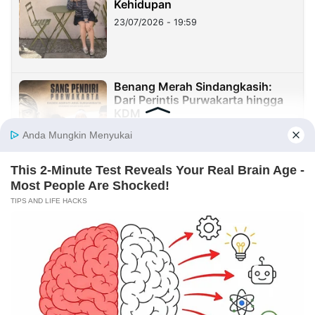
Kehidupan
23/07/2026 - 19:59
Benang Merah Sindangkasih:
Dari Perintis Purwakarta hingga
KDM
21/07/2026 - 09:22
REDAKSI
INFORMASI IKLAN
KIRIM KARYA
TENTANG KAMI