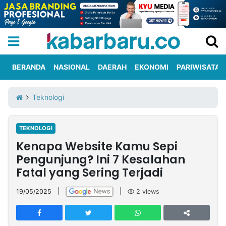
BERANDA
NASIONAL
DAERAH
EKONOMI
PARIWISATA
Informasi
KabarbaruTV
Kirim
Tentang
Teknologi
Iklan
Berita
Kami
TEKNOLOGI
Berita
Kenapa Website Kamu Sepi
Nasional
International
Olahraga
Entertainment
Daerah
Pariwisata
Kuliner
Kolom
Pengunjung? Ini 7 Kesalahan
Fatal yang Sering Terjadi
Network
19/05/2025
|
|
2
views
PT
TREETAN