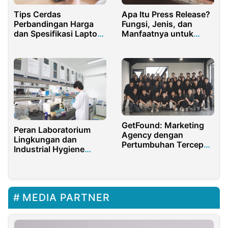
Tips Cerdas
Apa Itu Press Release?
Perbandingan Harga
Fungsi, Jenis, dan
dan Spesifikasi Laptop
Manfaatnya untuk
Sebelum Membeli
Bisnis dan Publikasi
GetFound: Marketing
Peran Laboratorium
Agency dengan
Lingkungan dan
Pertumbuhan Tercepat
Industrial Hygiene
di Indonesia Sepanjang
dalam Keselamatan
2024
Kerja Industri
MEDIA PARTNER