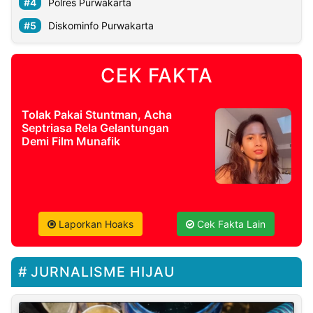
Polres Purwakarta
Diskominfo Purwakarta
CEK FAKTA
Tolak Pakai Stuntman, Acha
Septriasa Rela Gelantungan
Demi Film Munafik
Laporkan Hoaks
Cek Fakta Lain
JURNALISME HIJAU