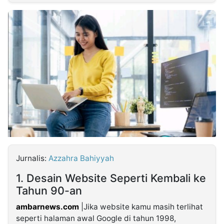
MULTIMEDIA
INDONESIA
Partner
Insight
Suara
Lens
Daily
Jalan
Idealita
Kita
Dinamikapost.com
Radar
Seedbacklink
NTB
Time
IDN
Jogja
Rakyat
News
Notice
Baru
Follow
Kabarbaru
Jurnalis:
Azzahra Bahiyyah
1. Desain Website Seperti Kembali ke
Tahun 90-an
ambarnews.com
|Jika website kamu masih terlihat
seperti halaman awal Google di tahun 1998,