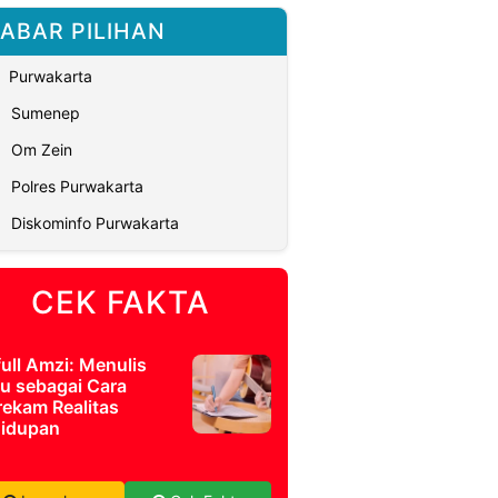
ABAR PILIHAN
Purwakarta
Sumenep
Om Zein
Polres Purwakarta
Diskominfo Purwakarta
CEK FAKTA
full Amzi: Menulis
u sebagai Cara
ekam Realitas
idupan