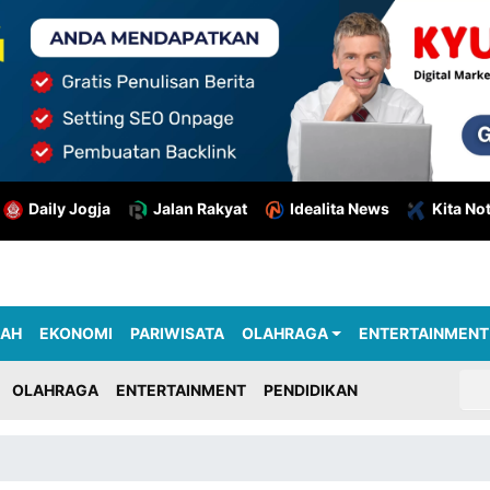
Daily Jogja
Jalan Rakyat
Idealita News
Kita No
RAH
EKONOMI
PARIWISATA
OLAHRAGA
ENTERTAINMENT
OLAHRAGA
ENTERTAINMENT
PENDIDIKAN