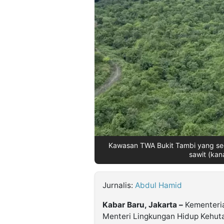
©
Kabarbaru.co
-
2026
PT.
Kabarbaru
Media
Holding
Kawasan TWA Bukit Tambi yang seda
sawit (kan
Jurnalis:
Abdul Hamid
Kabar Baru, Jakarta –
Kementeri
Menteri Lingkungan Hidup Kehut