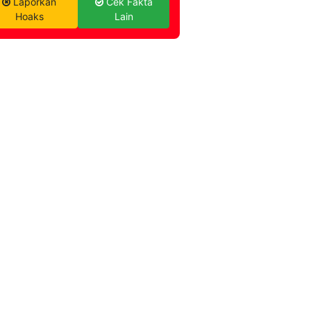
Laporkan
Cek Fakta
Hoaks
Lain