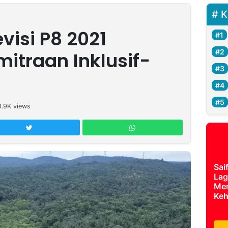
K
visi P8 2021
itraan Inklusif-
3.9K
views
Sai
Lag
Mer
Keh