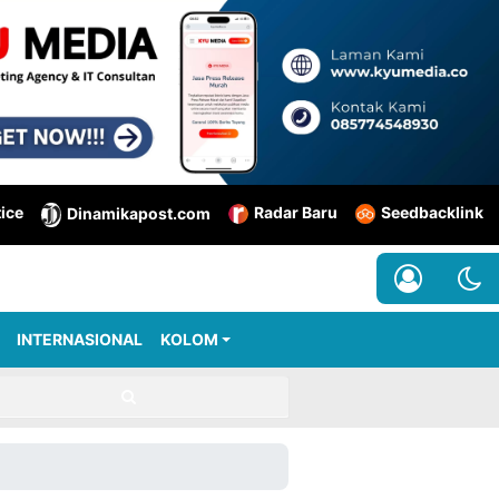
tice
Radar Baru
Seedbacklink
Dinamikapost.com
INTERNASIONAL
KOLOM