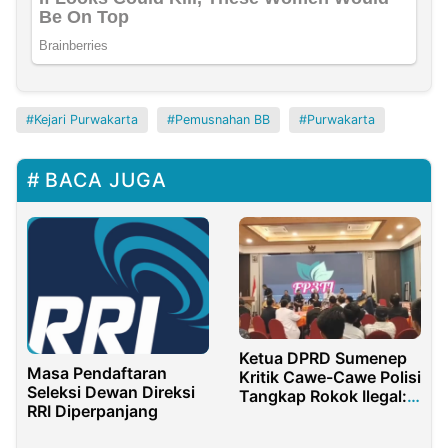
Kejari Purwakarta
Pemusnahan BB
Purwakarta
BACA JUGA
Ketua DPRD Sumenep
Masa Pendaftaran
Kritik Cawe-Cawe Polisi
Seleksi Dewan Direksi
Tangkap Rokok Ilegal:
RRI Diperpanjang
Ini Kan Lucu