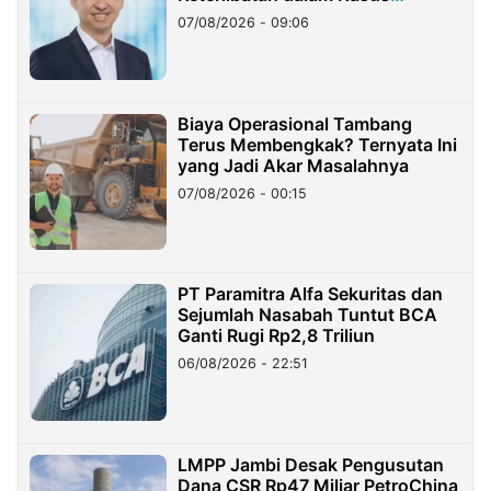
Hilangnya Dana Nasabah Rp2,58
07/08/2026 - 09:06
Miliar
Biaya Operasional Tambang
Terus Membengkak? Ternyata Ini
yang Jadi Akar Masalahnya
07/08/2026 - 00:15
PT Paramitra Alfa Sekuritas dan
Sejumlah Nasabah Tuntut BCA
Ganti Rugi Rp2,8 Triliun
06/08/2026 - 22:51
LMPP Jambi Desak Pengusutan
Dana CSR Rp47 Miliar PetroChina