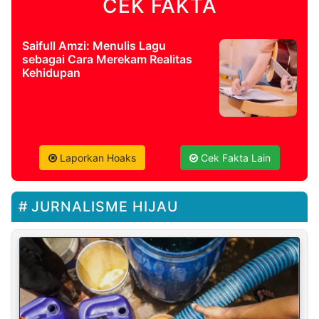
CEK FAKTA
Saifull Amzi: Menulis Lagu
sebagai Cara Merekam Realitas
Kehidupan
Laporkan Hoaks
Cek Fakta Lain
JURNALISME HIJAU