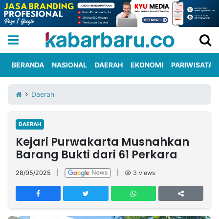
BERANDA
NASIONAL
DAERAH
EKONOMI
PARIWISATA
Informasi
KabarbaruTV
Kirim
Tentang
Daerah
Iklan
Berita
Kami
DAERAH
Berita
Kejari Purwakarta Musnahkan
Nasional
International
Olahraga
Entertainment
Daerah
Pariwisata
Kuliner
Kolom
Barang Bukti dari 61 Perkara
28/05/2025
|
|
3
views
Network
PT
TREETAN