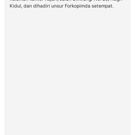
Kidul, dan dihadiri unsur Forkopimda setempat.
©
Kabarbaru.co
-
2026
PT.
Kabarbaru
Media
Holding