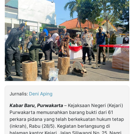
MULTIMEDIA
INDONESIA
Partner
Insight
Suara
Lens
Daily
Jalan
Idealita
Kita
Radar
Seedbacklink
NTB
Time
IDN
Jogja
Rakyat
News
Notice
Baru
Follow
Kabarbaru
Jurnalis:
Deni Aping
Kabar Baru, Purwakarta
– Kejaksaan Negeri (Kejari)
Purwakarta memusnahkan barang bukti dari 61
perkara pidana yang telah berkekuatan hukum tetap
(inkrah), Rabu (28/5). Kegiatan berlangsung di
halaman kantor Kejari, Jalan Siliwangi No. 25, Nagri