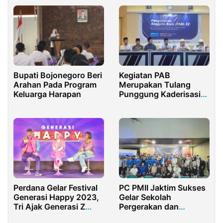
Bupati Bojonegoro Beri
Kegiatan PAB
Arahan Pada Program
Merupakan Tulang
Keluarga Harapan
Punggung Kaderisasi
FKMSB Pamekasan
Perdana Gelar Festival
PC PMII Jaktim Sukses
Generasi Happy 2023,
Gelar Sekolah
Tri Ajak Generasi Z
Pergerakan dan
Berkarya di Dunia
Pendidikan Advokasi