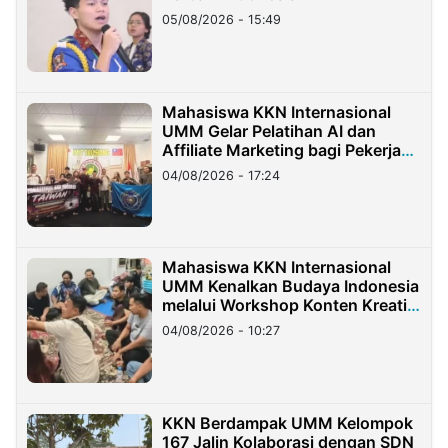
05/08/2026 - 15:49
Mahasiswa KKN Internasional
UMM Gelar Pelatihan AI dan
Affiliate Marketing bagi Pekerja
Migran Indonesia di Taiwan
04/08/2026 - 17:24
Mahasiswa KKN Internasional
UMM Kenalkan Budaya Indonesia
melalui Workshop Konten Kreatif
di Taiwan
04/08/2026 - 10:27
KKN Berdampak UMM Kelompok
167 Jalin Kolaborasi dengan SDN