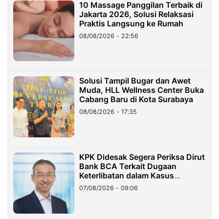
10 Massage Panggilan Terbaik di
Jakarta 2026, Solusi Relaksasi
Praktis Langsung ke Rumah
08/08/2026 - 22:56
Solusi Tampil Bugar dan Awet
Muda, HLL Wellness Center Buka
Cabang Baru di Kota Surabaya
08/08/2026 - 17:35
KPK Didesak Segera Periksa Dirut
Bank BCA Terkait Dugaan
Keterlibatan dalam Kasus
Hilangnya Dana Nasabah Rp2,58
07/08/2026 - 09:06
Miliar