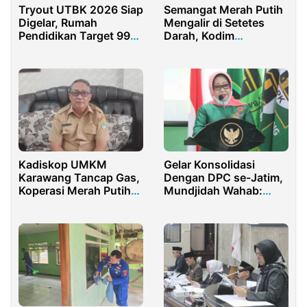
Tryout UTBK 2026 Siap
Semangat Merah Putih
Digelar, Rumah
Mengalir di Setetes
Pendidikan Target 99
Darah, Kodim
Persen Siswa Madura
0619/Pwk Himpun 76
Tembus PTN Favorit
Kantong Darah
Kadiskop UMKM
Gelar Konsolidasi
Karawang Tancap Gas,
Dengan DPC se-Jatim,
Koperasi Merah Putih
Mundjidah Wahab:
Siap Jadi Model
Mesin Partai Sudah
Nasional
Dinyalakan!