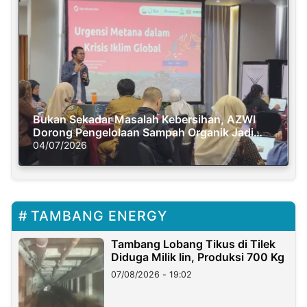
Bukan Sekadar Masalah Kebersihan, AZWI
Dorong Pengelolaan Sampah Organik Jadi
Solusi Krisis Iklim
04/07/2026
TAMBANG ENERGY
Tambang Lobang Tikus di Tilek
Diduga Milik Iin, Produksi 700 Kg
07/08/2026 - 19:02