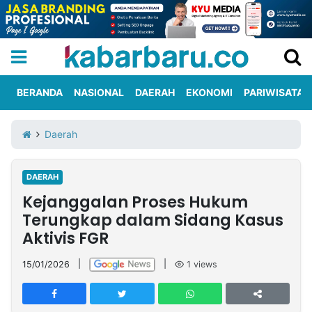
BERANDA
NASIONAL
DAERAH
EKONOMI
PARIWISATA
Informasi
KabarbaruTV
Kirim
Tentang
Daerah
Iklan
Berita
Kami
DAERAH
Berita
Kejanggalan Proses Hukum
Nasional
International
Olahraga
Entertainment
Daerah
Pariwisata
Kuliner
Kolom
Terungkap dalam Sidang Kasus
Aktivis FGR
Network
15/01/2026
|
|
1
views
PT
TREETAN