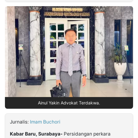
MULTIMEDIA
INDONESIA
Partner
Insight
Suara
Lens
Daily
Jalan
Idealita
Kita
Dinamikapost.com
Radar
Seedbacklink
NTB
Time
IDN
Jogja
Rakyat
News
Notice
Baru
Follow
Kabarbaru
Ainul Yakin Advokat Terdakwa.
Jurnalis:
Imam Buchori
Kabar Baru, Surabaya-
Persidangan perkara