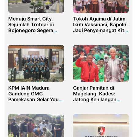
Menuju Smart City,
Tokoh Agama di Jatim
Sejumlah Trotoar di
Ikuti Vaksinasi, Kapolri:
Bojonegoro Segera
Jadi Penyemangat Kita
Rampung
Semua
KPM IAIN Madura
Ganjar Pamitan di
Gandeng GMC
Magelang, Kades:
Pamekasan Gelar Youth
Jateng Kehilangan
Gathering
Pemimpin Visioner