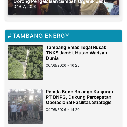
Dorong Pengelolaan Sampah Organik Jadi
Solusi Krisis Iklim
04/07/2026
TAMBANG ENERGY
Tambang Emas Ilegal Rusak
TNKS Jambi, Hutan Warisan
Dunia
06/08/2026 - 16:23
Pemda Bone Bolango Kunjungi
PT BNPG, Dukung Percepatan
Operasional Fasilitas Strategis
04/08/2026 - 14:20