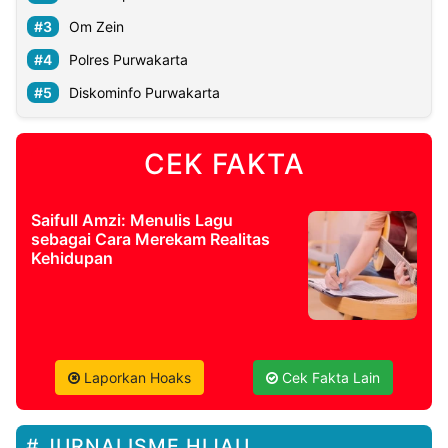
Om Zein
Polres Purwakarta
Diskominfo Purwakarta
CEK FAKTA
Saifull Amzi: Menulis Lagu
sebagai Cara Merekam Realitas
Kehidupan
Laporkan Hoaks
Cek Fakta Lain
JURNALISME HIJAU