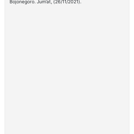
Bojonegoro. Jum’at, (26/11/2021).
©
Kabarbaru.co
-
2026
PT.
Kabarbaru
Media
Holding