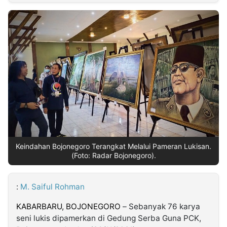
MULTIMEDIA
INDONESIA
Partner
Insight
Suara
Lens
Daily
Jalan
Idealita
Kita
Dinamikapost.com
Radar
Seedbacklink
NTB
Time
IDN
Jogja
Rakyat
News
Notice
Baru
Follow
Kabarbaru
Keindahan Bojonegoro Terangkat Melalui Pameran Lukisan.
(Foto: Radar Bojonegoro).
:
M. Saiful Rohman
KABARBARU, BOJONEGORO
– Sebanyak 76 karya
seni lukis dipamerkan di Gedung Serba Guna PCK,