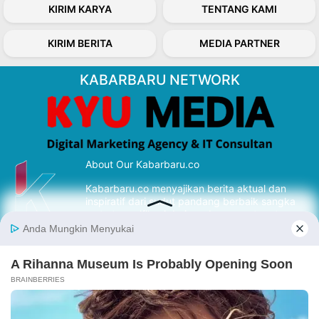
KIRIM KARYA
TENTANG KAMI
KIRIM BERITA
MEDIA PARTNER
KABARBARU NETWORK
About Our Kabarbaru.co
Kabarbaru.co menyajikan berita aktual dan
inspiratif dari sudut pandang berbaik sangka
serta terverifikasi dari sumber yang tepat.
Follow Kabarbaru