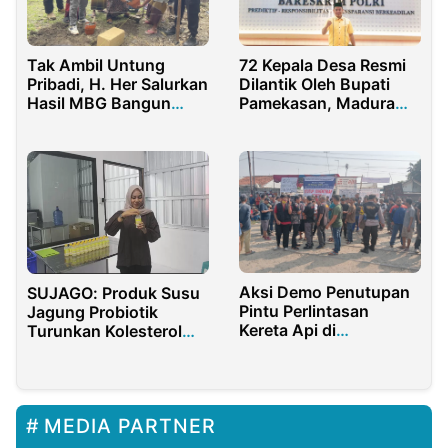
Tak Ambil Untung
72 Kepala Desa Resmi
Pribadi, H. Her Salurkan
Dilantik Oleh Bupati
Hasil MBG Bangun
Pamekasan, Madura
Rumah Warga
Progres Minta Serius
Bangkalan
Pimpin Desa
Aksi Demo Penutupan
SUJAGO: Produk Susu
Pintu Perlintasan
Jagung Probiotik
Kereta Api di
Turunkan Kolesterol
Purwakarta Berujung
Efektif
Mediasi
MEDIA PARTNER