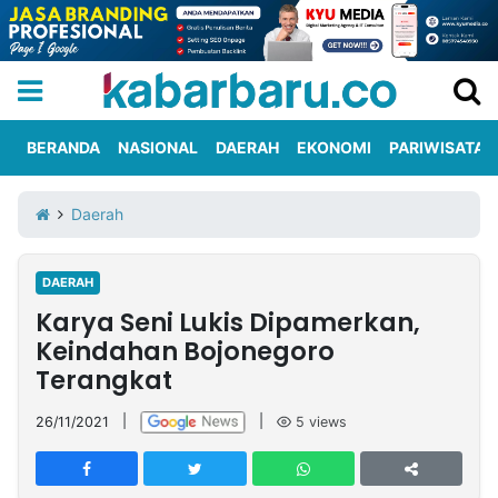
BERANDA
NASIONAL
DAERAH
EKONOMI
PARIWISATA
Informasi
KabarbaruTV
Kirim
Tentang
Daerah
Iklan
Berita
Kami
DAERAH
Berita
Karya Seni Lukis Dipamerkan,
Nasional
International
Olahraga
Entertainment
Daerah
Pariwisata
Kuliner
Kolom
Keindahan Bojonegoro
Terangkat
Network
26/11/2021
|
|
5
views
PT
TREETAN