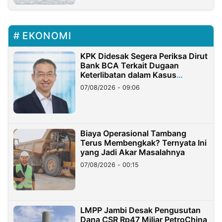
EKONOMI
KPK Didesak Segera Periksa Dirut
Bank BCA Terkait Dugaan
Keterlibatan dalam Kasus
Hilangnya Dana Nasabah Rp2,58
07/08/2026 - 09:06
Miliar
Biaya Operasional Tambang
Terus Membengkak? Ternyata Ini
yang Jadi Akar Masalahnya
07/08/2026 - 00:15
LMPP Jambi Desak Pengusutan
Dana CSR Rp47 Miliar PetroChina