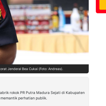
torat Jenderal Bea Cukai (Foto: Andreas).
pabrik rokok PR Putra Madura Sejati di Kabupaten
memantik perhatian publik.