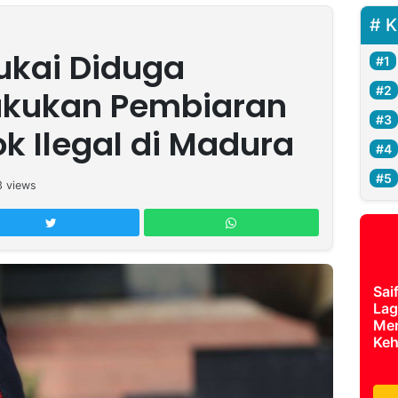
K
ukai Diduga
akukan Pembiaran
k Ilegal di Madura
3
views
Sai
Lag
Mer
Keh