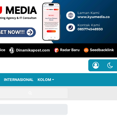
ice
Radar Baru
Seedbacklink
Dinamikapost.com
INTERNASIONAL
KOLOM