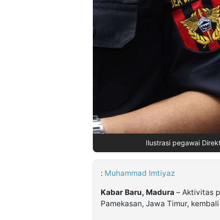
©
Kabarbaru.co
-
2026
PT.
Kabarbaru
Media
Holding
Ilustrasi pegawai Direk
:
Muhammad Imtiyaz
Kabar Baru, Madura
– Aktivitas 
Pamekasan, Jawa Timur, kembali 