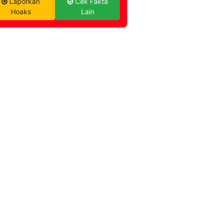
Laporkan
Cek Fakta
Hoaks
Lain