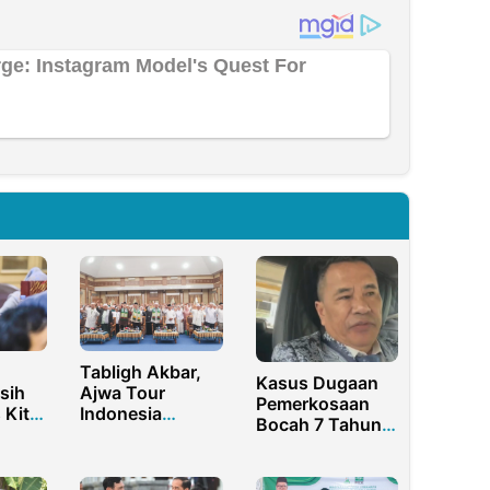
Tabligh Akbar,
Kasus Dugaan
sih
Ajwa Tour
Pemerkosaan
 Kita
Indonesia
Bocah 7 Tahun
h
Bersama Alumni
Hingga
 di
Jamaah Umroh
Meninggal di
an
Banyuwangi