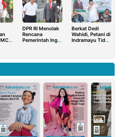
i
Mendapat
Perhatian
Hotman Paris
DPR RI Menolak
Berkat Dedi
an
Rencana
Wahidi, Petani di
GMC
Pemerintah Ingin
Indramayu Tidak
Naikan Pajak
Kesulitan Air
UMKM
Kendaraan
Meski Kemarau
Bermotor