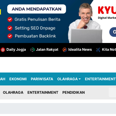
Daily Jogja
Jalan Rakyat
Idealita News
Kita Not
RAH
EKONOMI
PARIWISATA
OLAHRAGA
ENTERTAINMENT
OLAHRAGA
ENTERTAINMENT
PENDIDIKAN