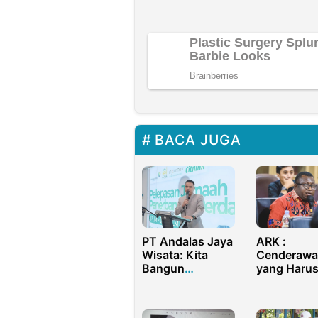
BACA JUGA
PT Andalas Jaya
ARK :
Wisata: Kita
Cenderawa
Bangun
yang Harus
Ekonomi RI
Bela Adala
Lewat
yang Hidup
Konektivitas
Hutan, Buk