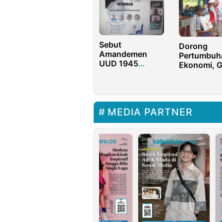
Udara
yang Mati d
Kepala
Sebut
Dorong
Amandemen
Pertumbuh
UUD 1945
Ekonomi, 
Khianati
Jatim Gelar
Reformasi,
Pameran 
Pakar: Kita
Sudah Berdarah-
darah
MEDIA PARTNER