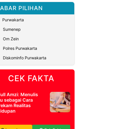
ABAR PILIHAN
Purwakarta
Sumenep
Om Zein
Polres Purwakarta
Diskominfo Purwakarta
CEK FAKTA
full Amzi: Menulis
u sebagai Cara
ekam Realitas
idupan