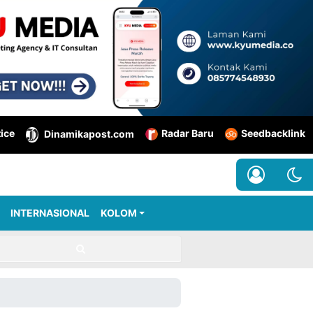
tice
Radar Baru
Seedbacklink
Dinamikapost.com
INTERNASIONAL
KOLOM