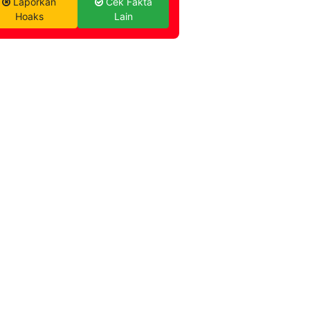
Laporkan
Cek Fakta
Hoaks
Lain