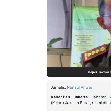
©
Kabarbaru.co
-
2026
PT.
Kabarbaru
Media
Holding
Kajari Jakbar 
Jurnalis:
Nurisul Anwar
Kabar Baru, Jakarta
– Jabatan He
(Kejari) Jakarta Barat, resmi di