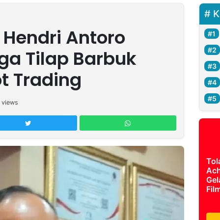
K
 Hendri Antoro
ga Tilap Barbuk
t Trading
views
Tol
Ach
Gel
Fil