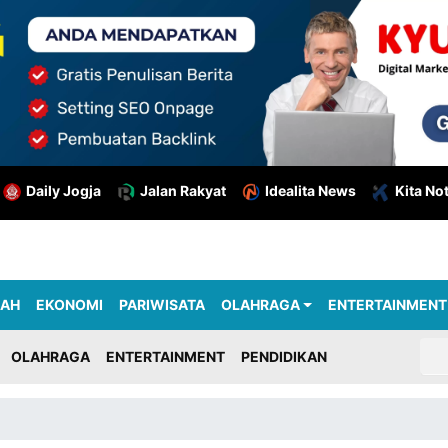
Daily Jogja
Jalan Rakyat
Idealita News
Kita No
RAH
EKONOMI
PARIWISATA
OLAHRAGA
ENTERTAINMENT
OLAHRAGA
ENTERTAINMENT
PENDIDIKAN