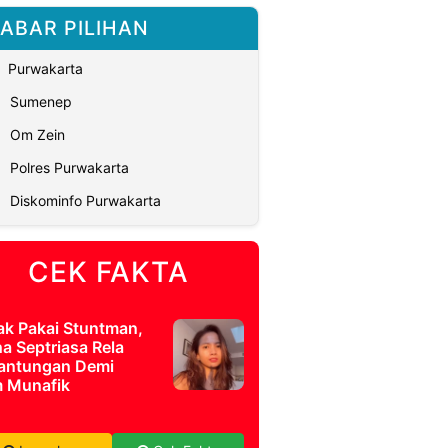
ABAR PILIHAN
Purwakarta
Sumenep
Om Zein
Polres Purwakarta
Diskominfo Purwakarta
CEK FAKTA
ak Pakai Stuntman,
a Septriasa Rela
antungan Demi
m Munafik