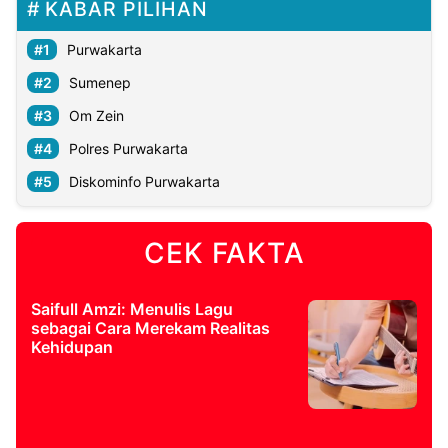
KABAR PILIHAN
Purwakarta
Sumenep
Om Zein
Polres Purwakarta
Diskominfo Purwakarta
CEK FAKTA
Saifull Amzi: Menulis Lagu
sebagai Cara Merekam Realitas
Kehidupan