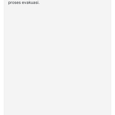
proses evakuasi.
©
Kabarbaru.co
-
2026
PT.
Kabarbaru
Media
Holding