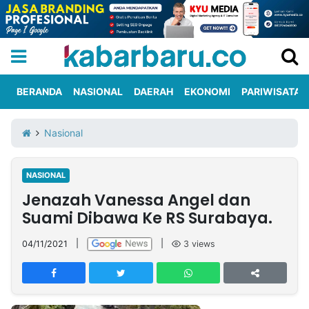
BERANDA
NASIONAL
DAERAH
EKONOMI
PARIWISATA
Informasi
KabarbaruTV
Kirim
Tentang
Nasional
Iklan
Berita
Kami
NASIONAL
Berita
Jenazah Vanessa Angel dan
Nasional
International
Olahraga
Entertainment
Daerah
Pariwisata
Kuliner
Kolom
Suami Dibawa Ke RS Surabaya.
04/11/2021
|
|
3
views
Network
PT
TREETAN