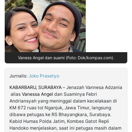
MULTIMEDIA
INDONESIA
Partner
Insight
Suara
Lens
Daily
Jalan
Idealita
Kita
Dinamikapost.com
Radar
Seedbacklink
NTB
Time
IDN
Jogja
Rakyat
News
Notice
Baru
Vaness Angel dan suami (Foto: Dok/kompas.com).
Follow
Kabarbaru
Jurnalis:
Joko Prasetyo
KABARBARU, SURABAYA
– Jenazah Vannesa Adzania
alias
Vanessa Angel
dan Suaminya Febri
Andriansyah yang meninggal dalam kecelakaan di
KM 672 ruas tol Nganjuk, Jawa Timur, langsung
dibawa petugas ke RS Bhayangkara, Surabaya.
Kabid Humas Polda Jatim, Kombes Gatot Repli
Handoko menjelaskan, saat ini petugas masih dalam