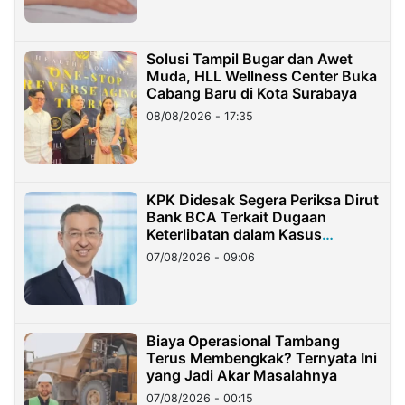
Solusi Tampil Bugar dan Awet
Muda, HLL Wellness Center Buka
Cabang Baru di Kota Surabaya
08/08/2026 - 17:35
KPK Didesak Segera Periksa Dirut
Bank BCA Terkait Dugaan
Keterlibatan dalam Kasus
Hilangnya Dana Nasabah Rp2,58
07/08/2026 - 09:06
Miliar
Biaya Operasional Tambang
Terus Membengkak? Ternyata Ini
yang Jadi Akar Masalahnya
07/08/2026 - 00:15