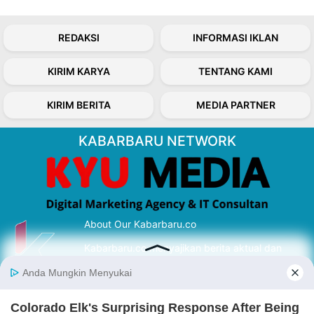
REDAKSI
INFORMASI IKLAN
KIRIM KARYA
TENTANG KAMI
KIRIM BERITA
MEDIA PARTNER
KABARBARU NETWORK
About Our Kabarbaru.co
Kabarbaru.co menyajikan berita aktual dan
inspiratif dari sudut pandang berbaik sangka
serta terverifikasi dari sumber yang tepat.
Follow Kabarbaru