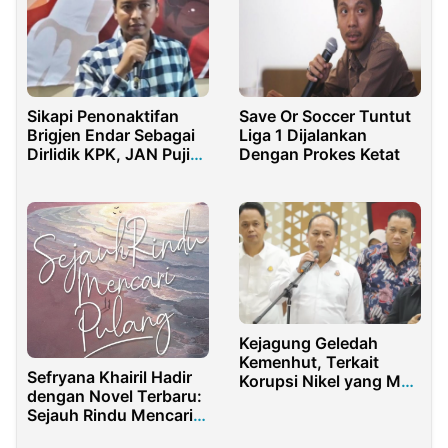
Sikapi Penonaktifan
Save Or Soccer Tuntut
Brigjen Endar Sebagai
Liga 1 Dijalankan
Dirlidik KPK, JAN Puji
Dengan Prokes Ketat
Komitmen
Pemberantasan
Korupsi Kapolri
Kejagung Geledah
Kemenhut, Terkait
Sefryana Khairil Hadir
Korupsi Nikel yang Mati
dengan Novel Terbaru:
Suri di KPK
Sejauh Rindu Mencari
Pulang