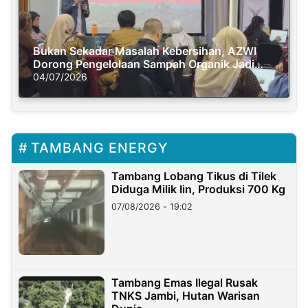
Bukan Sekadar Masalah Kebersihan, AZWI
Dorong Pengelolaan Sampah Organik Jadi
Solusi Krisis Iklim
04/07/2026
TAMBANG ENERGY
Tambang Lobang Tikus di Tilek
Diduga Milik Iin, Produksi 700 Kg
07/08/2026 - 19:02
Tambang Emas Ilegal Rusak
TNKS Jambi, Hutan Warisan