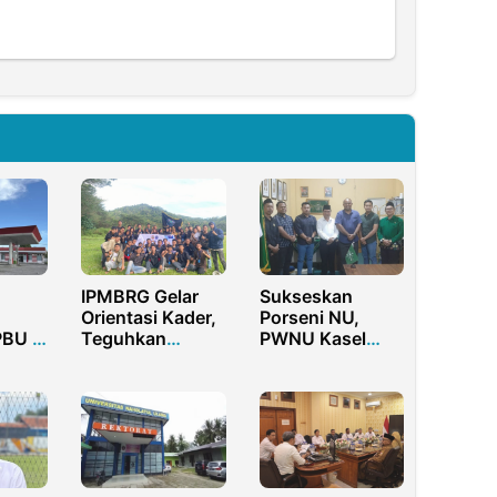
IPMBRG Gelar
Sukseskan
Orientasi Kader,
Porseni NU,
BU di
Teguhkan
PWNU Kasel
mal,
Komitmen
Akan Kirimkan
Aman
Perjuangan
31 Atlet
Daerah