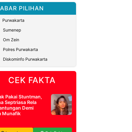
ABAR PILIHAN
Purwakarta
Sumenep
Om Zein
Polres Purwakarta
Diskominfo Purwakarta
CEK FAKTA
ak Pakai Stuntman,
a Septriasa Rela
antungan Demi
m Munafik