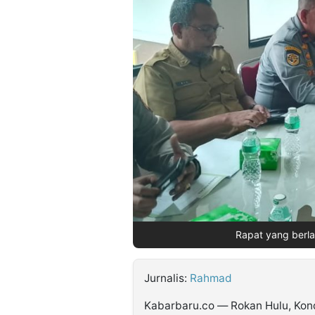
©
Kabarbaru.co
-
2026
PT.
Kabarbaru
Media
Holding
Rapat yang berla
Jurnalis:
Rahmad
Kabarbaru.co — Rokan Hulu, Kond