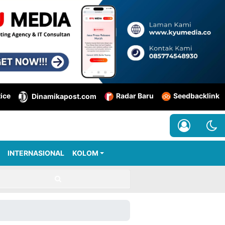
tice
Radar Baru
Seedbacklink
Dinamikapost.com
INTERNASIONAL
KOLOM