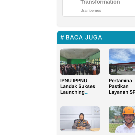
BACA JUGA
IPNU IPPNU
Pertamina
Landak Sukses
Pastikan
Launching
Layanan SP
Gerakan Infaq
Sorong Nor
Pelajar
Stok BBM 