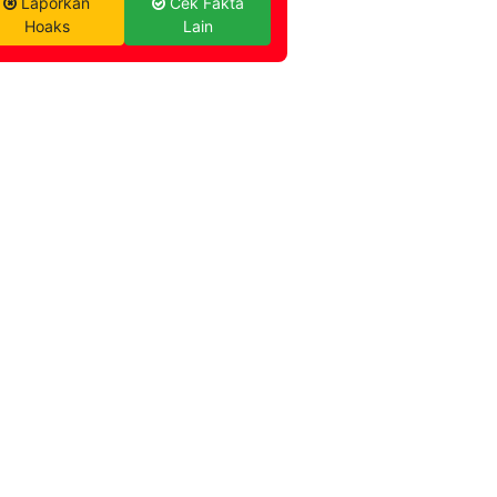
Laporkan
Cek Fakta
Hoaks
Lain