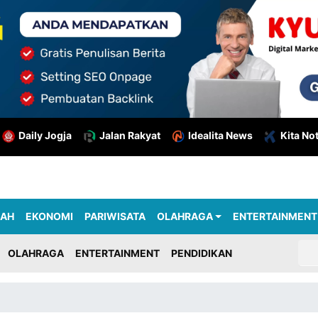
Daily Jogja
Jalan Rakyat
Idealita News
Kita No
RAH
EKONOMI
PARIWISATA
OLAHRAGA
ENTERTAINMENT
OLAHRAGA
ENTERTAINMENT
PENDIDIKAN