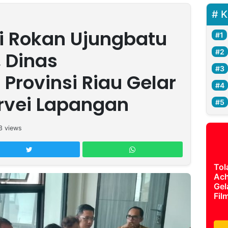
K
i Rokan Ujungbatu
, Dinas
Provinsi Riau Gelar
rvei Lapangan
3
views
Tol
Ach
Gel
Fil