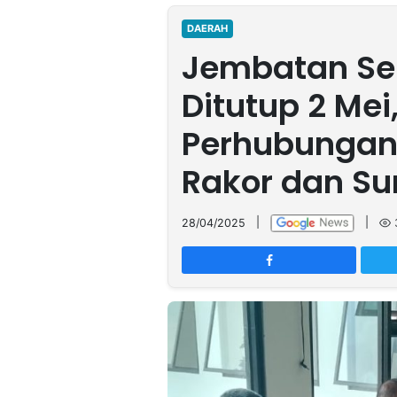
MULTIMEDIA
INDONESIA
DAERAH
Jembatan Se
Partner
Ditutup 2 Mei
Insight
Suara
Lens
Daily
Jalan
Idealita
Kita
Dinamikapost.com
Radar
Seedbacklink
Perhubungan 
NTB
Time
IDN
Jogja
Rakyat
News
Notice
Baru
Rakor dan Su
Follow
Kabarbaru
28/04/2025
|
|