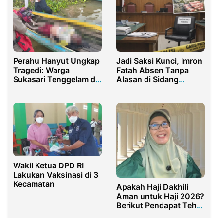
Perahu Hanyut Ungkap
Jadi Saksi Kunci, Imron
Tragedi: Warga
Fatah Absen Tanpa
Sukasari Tenggelam di
Alasan di Sidang
Waduk Jatiluhur
Dugaan Korupsi PT
TMM Bangkalan
Wakil Ketua DPD RI
Lakukan Vaksinasi di 3
Kecamatan
Apakah Haji Dakhili
Aman untuk Haji 2026?
Berikut Pendapat Teh
Lulu (Influencer dan