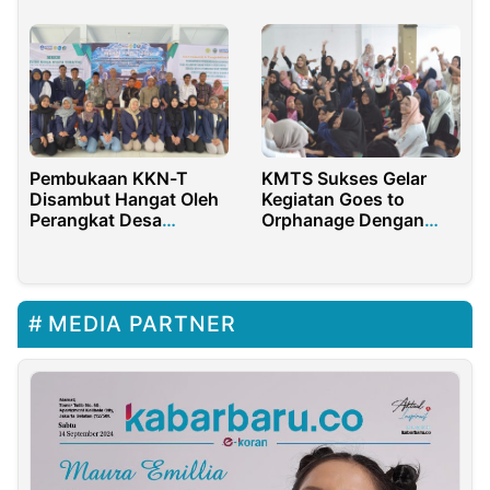
Haji Edukator)
Pembukaan KKN-T
KMTS Sukses Gelar
Disambut Hangat Oleh
Kegiatan Goes to
Perangkat Desa
Orphanage Dengan
Tengket dan Kapolsek
Ratusan Anak Yatim
Arosbaya
Piatu
MEDIA PARTNER