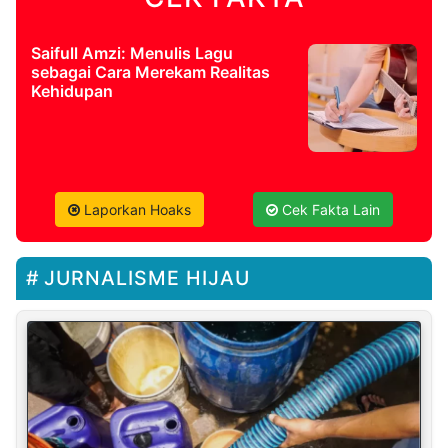
Saifull Amzi: Menulis Lagu
sebagai Cara Merekam Realitas
Kehidupan
Laporkan Hoaks
Cek Fakta Lain
JURNALISME HIJAU