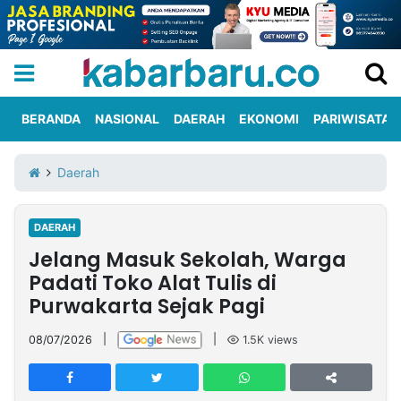
BERANDA
NASIONAL
DAERAH
EKONOMI
PARIWISATA
Informasi
KabarbaruTV
Kirim
Tentang
Daerah
Iklan
Berita
Kami
DAERAH
Berita
Jelang Masuk Sekolah, Warga
Nasional
International
Olahraga
Entertainment
Daerah
Pariwisata
Kuliner
Kolom
Padati Toko Alat Tulis di
Purwakarta Sejak Pagi
Network
08/07/2026
|
|
1.5K
views
PT
TREETAN