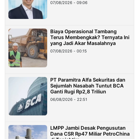
Hilangnya Dana Nasabah Rp2,58
07/08/2026 - 09:06
Miliar
Biaya Operasional Tambang
Terus Membengkak? Ternyata Ini
yang Jadi Akar Masalahnya
07/08/2026 - 00:15
PT Paramitra Alfa Sekuritas dan
Sejumlah Nasabah Tuntut BCA
Ganti Rugi Rp2,8 Triliun
06/08/2026 - 22:51
LMPP Jambi Desak Pengusutan
Dana CSR Rp47 Miliar PetroChina