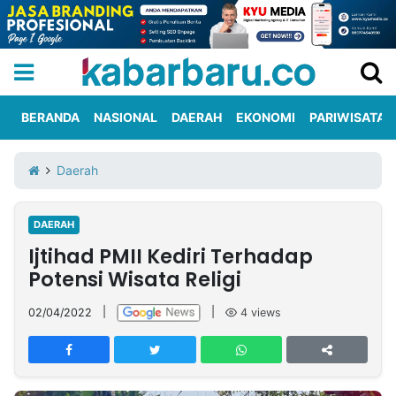
BERANDA
NASIONAL
DAERAH
EKONOMI
PARIWISATA
Informasi
KabarbaruTV
Kirim
Tentang
Daerah
Iklan
Berita
Kami
DAERAH
Berita
Ijtihad PMII Kediri Terhadap
Nasional
International
Olahraga
Entertainment
Daerah
Pariwisata
Kuliner
Kolom
Potensi Wisata Religi
02/04/2022
|
|
4
views
Network
PT
TREETAN