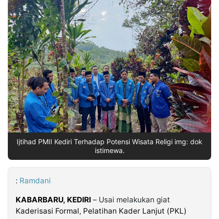
MULTIMEDIA
INDONESIA
Partner
Insight
Suara
Lens
Daily
Jalan
Idealita
Kita
Dinamikapost.com
Radar
Seedbacklink
NTB
Time
IDN
Jogja
Rakyat
News
Notice
Baru
Follow
Kabarbaru
Ijtihad PMII Kediri Terhadap Potensi Wisata Religi img: dok
istimewa.
:
Ramdani
KABARBARU
,
KEDIRI
– Usai melakukan giat
Kaderisasi Formal
,
Pelatihan Kader Lanjut (PKL)