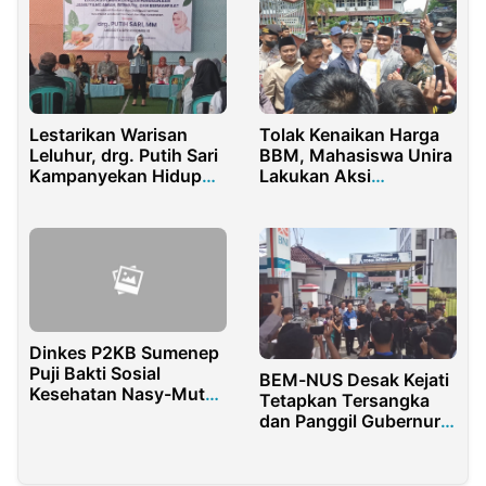
Lestarikan Warisan
Tolak Kenaikan Harga
Leluhur, drg. Putih Sari
BBM, Mahasiswa Unira
Kampanyekan Hidup
Lakukan Aksi
Sehat
Demonstrasi
Dinkes P2KB Sumenep
Puji Bakti Sosial
BEM-NUS Desak Kejati
Kesehatan Nasy-Mut
Tetapkan Tersangka
Candi
dan Panggil Gubernur
NTB Terkait Pokir
Siluman