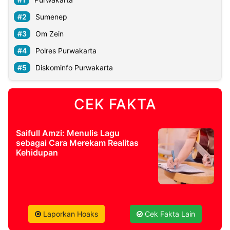
Sumenep
Om Zein
Polres Purwakarta
Diskominfo Purwakarta
CEK FAKTA
Saifull Amzi: Menulis Lagu
sebagai Cara Merekam Realitas
Kehidupan
Laporkan Hoaks
Cek Fakta Lain