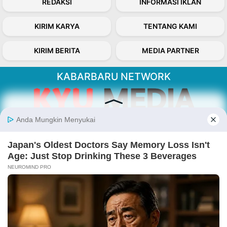
REDAKSI
INFORMASI IKLAN
KIRIM KARYA
TENTANG KAMI
KIRIM BERITA
MEDIA PARTNER
KABARBARU NETWORK
About Our Kabarbaru.co
Kabarbaru.co menyajikan berita aktual dan
inspiratif dari sudut pandang berbaik sangka
serta terverifikasi dari sumber yang tepat.
Follow Kabarbaru