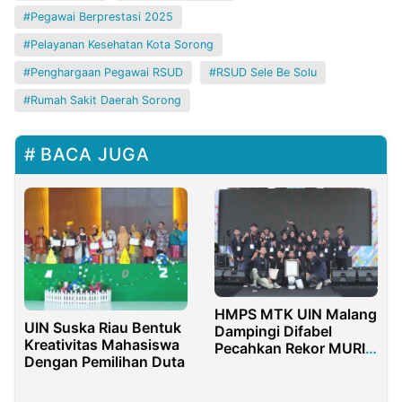
Pegawai Berprestasi 2025
Pelayanan Kesehatan Kota Sorong
Penghargaan Pegawai RSUD
RSUD Sele Be Solu
Rumah Sakit Daerah Sorong
BACA JUGA
HMPS MTK UIN Malang
UIN Suska Riau Bentuk
Dampingi Difabel
Kreativitas Mahasiswa
Pecahkan Rekor MURI
Dengan Pemilihan Duta
Batik Ciprat