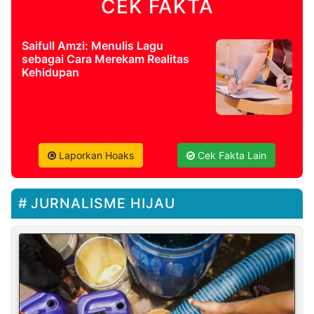
CEK FAKTA
Saifull Amzi: Menulis Lagu
sebagai Cara Merekam Realitas
Kehidupan
Laporkan Hoaks
Cek Fakta Lain
JURNALISME HIJAU