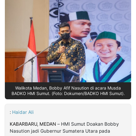
MULTIMEDIA
INDONESIA
Partner
Insight
Suara
Lens
Daily
Jalan
Idealita
Kita
Dinamikapost.com
Radar
Seedbacklink
NTB
Time
IDN
Jogja
Rakyat
News
Notice
Baru
Follow
Kabarbaru
Walikota Medan, Bobby Afif Nasution di acara Musda
BADKO HMI Sumut. (Foto: Dokumen/BADKO HMI Sumut).
:
Haidar Ali
KABARBARU,
MEDAN
– HMI Sumut Doakan Bobby
Nasution jadi Gubernur Sumatera Utara pada