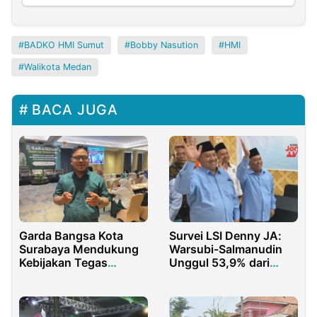
BADKO HMI Sumut
Bobby Nasution
HMI
Walikota Medan
BACA JUGA
Garda Bangsa Kota
Survei LSI Denny JA:
Surabaya Mendukung
Warsubi-Salmanudin
Kebijakan Tegas
Unggul 53,9% dari
Walikota Surabaya
Paslon Lain
Berantas Jukir Liar