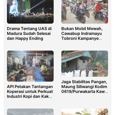
Drama Tentang UAS di
Bukan Mobil Mewah,
Madura Sudah Selesai
Cawabup Indramayu
dan Happy Ending
Tobroni Kampanye
dengan Bermotor
Jaga Stabilitas Pangan,
API Petakan Tantangan
Maung Siliwangi Kodim
Koperasi untuk Perkuat
0619/Purwakarta Kawal
Industri Kopi dan Kakao
Penyerapan Gabah
Berkelanjutan