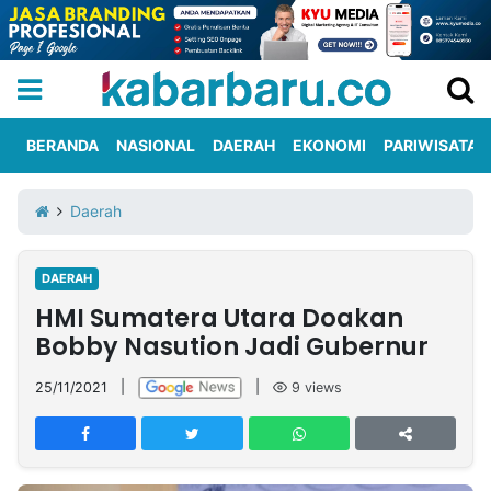
BERANDA
NASIONAL
DAERAH
EKONOMI
PARIWISATA
Informasi
KabarbaruTV
Kirim
Tentang
Daerah
Iklan
Berita
Kami
DAERAH
Berita
HMI Sumatera Utara Doakan
Nasional
International
Olahraga
Entertainment
Daerah
Pariwisata
Kuliner
Kolom
Bobby Nasution Jadi Gubernur
25/11/2021
|
|
9
views
Network
PT
TREETAN