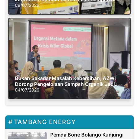
Semasa Piknik
09/07/2026
Bukan Sekadar Masalah Kebersihan, AZWI
Dorong Pengelolaan Sampah Organik Jadi
Solusi Krisis Iklim
04/07/2026
TAMBANG ENERGY
Pemda Bone Bolango Kunjungi