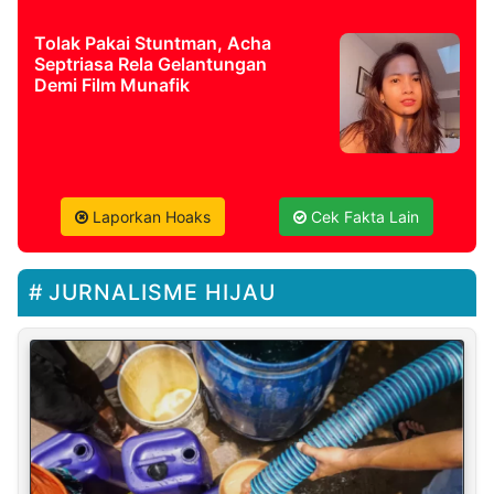
Tolak Pakai Stuntman, Acha
Septriasa Rela Gelantungan
Demi Film Munafik
Laporkan Hoaks
Cek Fakta Lain
JURNALISME HIJAU