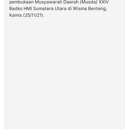
pembukaan Musyawarah Daerah (Musda) XXIV
Badko HMI Sumatera Utara di Wisma Benteng,
©
Kamis (25/11/21).
Kabarbaru.co
-
2026
PT.
Kabarbaru
Media
Holding