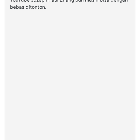
bebas ditonton.
©
Kabarbaru.co
-
2026
PT.
Kabarbaru
Media
Holding