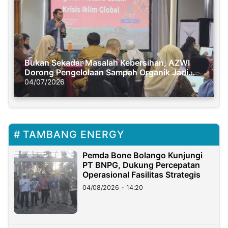
Bukan Sekadar Masalah Kebersihan, AZWI
Dorong Pengelolaan Sampah Organik Jadi
Solusi Krisis Iklim
04/07/2026
TAMBANG ENERGY
Pemda Bone Bolango Kunjungi
PT BNPG, Dukung Percepatan
Operasional Fasilitas Strategis
04/08/2026 - 14:20