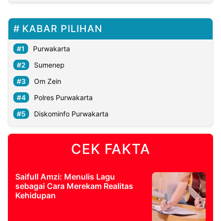
KABAR PILIHAN
Purwakarta
Sumenep
Om Zein
Polres Purwakarta
Diskominfo Purwakarta
CEK FAKTA
Saifull Amzi: Menulis Lagu
sebagai Cara Merekam Realitas
Kehidupan