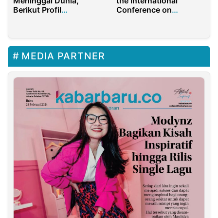
the International
Meninggal Dunia,
Conference on
Berikut Profil
Interdisciplinary
lengkapnya!
Terrorism and
Extremism Studies in
Europe
MEDIA PARTNER