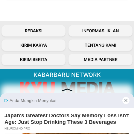
REDAKSI
INFORMASI IKLAN
KIRIM KARYA
TENTANG KAMI
KIRIM BERITA
MEDIA PARTNER
KABARBARU NETWORK
About Our Kabarbaru.co
Kabarbaru.co menyajikan berita aktual dan
inspiratif dari sudut pandang berbaik sangka
serta terverifikasi dari sumber yang tepat.