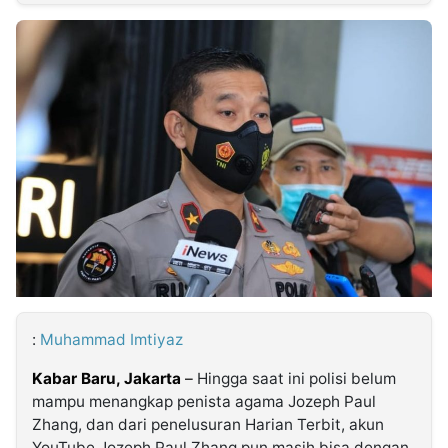
MULTIMEDIA
INDONESIA
Partner
Insight
Suara
Lens
Daily
Jalan
Idealita
Kita
Dinamikapost.com
Radar
Seedbacklink
NTB
Time
IDN
Jogja
Rakyat
News
Notice
Baru
Follow
Kabarbaru
:
Muhammad Imtiyaz
Kabar Baru, Jakarta
–
Hingga saat ini polisi belum
mampu menangkap penista agama Jozeph Paul
Zhang, dan dari penelusuran Harian Terbit, akun
YouTube Jozeph Paul Zhang pun masih bisa dengan