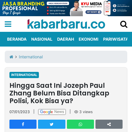
BERANDA
NASIONAL
DAERAH
EKONOMI
PARIWISATA
Informasi
KabarbaruTV
Kirim
Tentang
International
Iklan
Berita
Kami
INTERNATIONAL
Berita
Hingga Saat Ini Jozeph Paul
Nasional
International
Olahraga
Entertainment
Daerah
Pariwisata
Kuliner
Kolom
Zhang Belum Bisa Ditangkap
Polisi, Kok Bisa ya?
Network
07/01/2023
|
|
3
views
PT
TREETAN