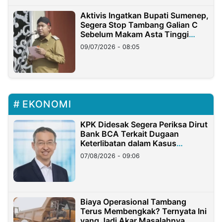
Aktivis Ingatkan Bupati Sumenep,
Segera Stop Tambang Galian C
Sebelum Makam Asta Tinggi
Longsor
09/07/2026 - 08:05
EKONOMI
KPK Didesak Segera Periksa Dirut
Bank BCA Terkait Dugaan
Keterlibatan dalam Kasus
Hilangnya Dana Nasabah Rp2,58
07/08/2026 - 09:06
Miliar
Biaya Operasional Tambang
Terus Membengkak? Ternyata Ini
yang Jadi Akar Masalahnya