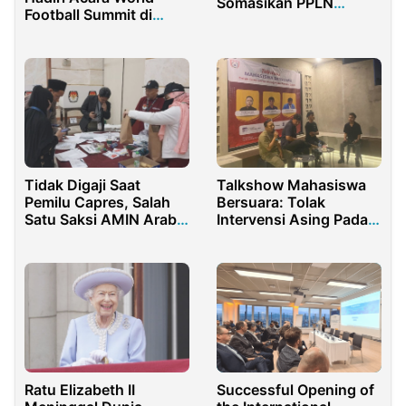
Somasikan PPLN
Football Summit di
Ankara
Spanyol
Tidak Digaji Saat
Talkshow Mahasiswa
Pemilu Capres, Salah
Bersuara: Tolak
Satu Saksi AMIN Arab
Intervensi Asing Pada
Saudi Kecewa
Pemilu 2024
Successful Opening of
Ratu Elizabeth II