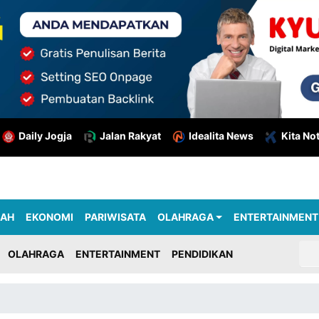
Daily Jogja
Jalan Rakyat
Idealita News
Kita No
RAH
EKONOMI
PARIWISATA
OLAHRAGA
ENTERTAINMENT
OLAHRAGA
ENTERTAINMENT
PENDIDIKAN