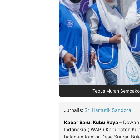
©
Kabarbaru.co
-
2026
PT.
Kabarbaru
Media
Holding
Tebus Murah Sembako o
Jurnalis:
Sri Hartutik Sandora
Kabar Baru
,
Kubu Raya
–
Dewan 
Indonesia (IWAPI) Kabupaten K
halaman Kantor Desa Sungai Bul