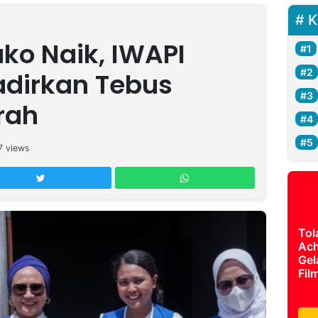
K
o Naik, IWAPI
dirkan Tebus
rah
7
views
Tol
Ach
Gel
Fil