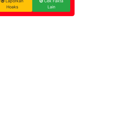
Laporkan
Cek Fakta
Hoaks
Lain