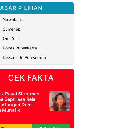
ABAR PILIHAN
Purwakarta
Sumenep
Om Zein
Polres Purwakarta
Diskominfo Purwakarta
CEK FAKTA
ak Pakai Stuntman,
a Septriasa Rela
antungan Demi
m Munafik