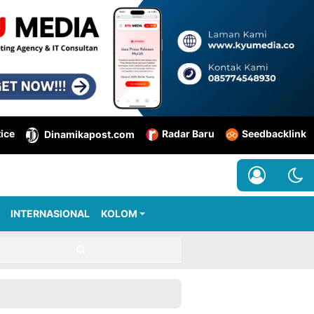
tice
Radar Baru
Seedbacklink
Dinamikapost.com
INTERNASIONAL
KOLOM