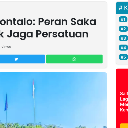
K
ontalo: Peran Saka
ak Jaga Persatuan
6
views
Sai
Lag
Mer
Keh