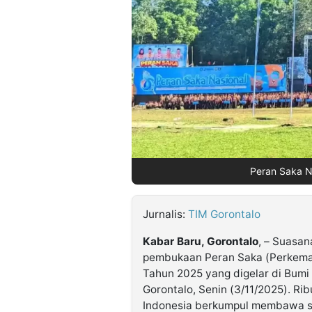
©
Kabarbaru.co
-
2026
PT.
Kabarbaru
Media
Holding
Peran Saka Na
Jurnalis:
TIM Gorontalo
Kabar Baru, Gorontalo
, – Suasa
pembukaan Peran Saka (Perkema
Tahun 2025 yang digelar di Bum
Gorontalo, Senin (3/11/2025). Rib
Indonesia berkumpul membawa s