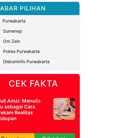
ABAR PILIHAN
Purwakarta
Sumenep
Om Zein
Polres Purwakarta
Diskominfo Purwakarta
CEK FAKTA
full Amzi: Menulis
u sebagai Cara
ekam Realitas
idupan