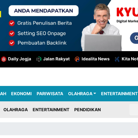
Daily Jogja
Jalan Rakyat
Idealita News
Kita No
RAH
EKONOMI
PARIWISATA
OLAHRAGA
ENTERTAINMENT
OLAHRAGA
ENTERTAINMENT
PENDIDIKAN