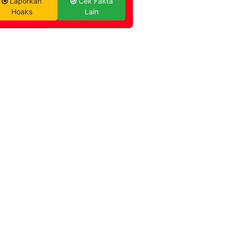
Laporkan
Cek Fakta
Hoaks
Lain