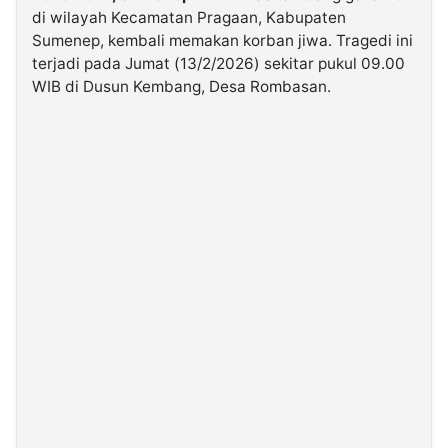
di wilayah Kecamatan Pragaan, Kabupaten
Sumenep, kembali memakan korban jiwa. Tragedi ini
©
terjadi pada Jumat (13/2/2026) sekitar pukul 09.00
Kabarbaru.co
-
WIB di Dusun Kembang, Desa Rombasan.
2026
PT.
Kabarbaru
Media
Holding