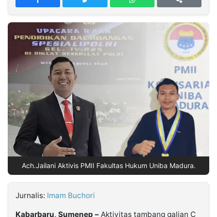
MULTIMEDIA
INDONESIA
Partner
Insight
Suara
Lens
Daily
Jalan
Idealita
Kita
Dinamikapost.com
Radar
Seedbacklink
NTB
Time
IDN
Jogja
Rakyat
News
Notice
Baru
Follow
Kabarbaru
Ach.Jailani Aktivis PMII Fakultas Hukum Uniba Madura.
Jurnalis:
Imam Buchori
Kabarbaru, Sumenep –
Aktivitas tambang galian C