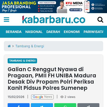
BERANDA
NASIONAL
DAERAH
EKONOMI
PARIWISATA
Informasi
KabarbaruTV
Kirim
Tentang
Tambang & Energi
Iklan
Berita
Kami
TAMBANG & ENERGI
Berita
Galian C Renggut Nyawa di
Nasional
International
Olahraga
Entertainment
Daerah
Pariwisata
Kuliner
Kolom
Pragaan, PMII FH UNIBA Madura
Desak Div Propam Polri Periksa
Kanit Pidsus Polres Sumenep
Network
15/02/2026
|
|
2
views
PT
TREETAN