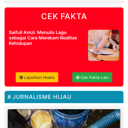
CEK FAKTA
Saifull Amzi: Menulis Lagu
sebagai Cara Merekam Realitas
Kehidupan
Laporkan Hoaks
Cek Fakta Lain
JURNALISME HIJAU