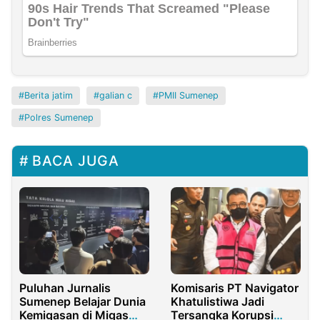
Berita jatim
galian c
PMII Sumenep
Polres Sumenep
BACA JUGA
Puluhan Jurnalis
Komisaris PT Navigator
Sumenep Belajar Dunia
Khatulistiwa Jadi
Kemigasan di Migas
Tersangka Korupsi