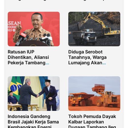
Corner ITS — SKK
Minyak Pertamina
Migas
Ratusan IUP
Diduga Serobot
Dihentikan, Aliansi
Tanahnya, Warga
Pekerja Tambang
Lumajang Akan
Desak Prabowo Copot
Polisikan PT MMN
Menteri ESDM
Indonesia Gandeng
Tokoh Pemuda Dayak
Brasil Jajaki Kerja Sama
Kalbar Laporkan
Kembangkan Energi
Dugaan Tambang Ilegal