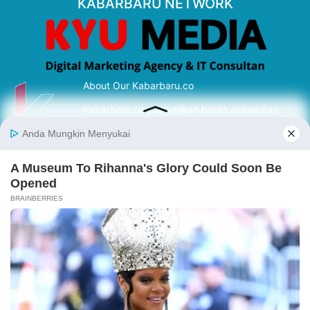
KABARBARU NETWORK
About Our Kabarbaru.co
Kabarbaru.co menyajikan berita aktual dan
inspiratif dari sudut pandang berbaik sangka
serta terverifikasi dari sumber yang tepat.
Follow Kabarbaru
Kabarbaru.co
Copyright © 2026. All rights reserved