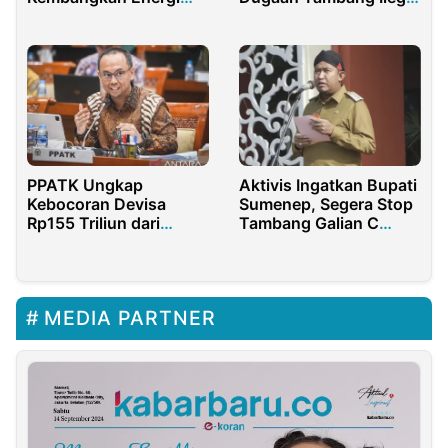
Rendah Karbon
Bauksit di Sanggau ke
KPK
PPATK Ungkap
Aktivis Ingatkan Bupati
Kebocoran Devisa
Sumenep, Segera Stop
Rp155 Triliun dari
Tambang Galian C
Ekspor Emas Ilegal
Sebelum Makam Asta
Tinggi Longsor
MEDIA PARTNER