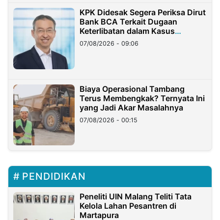
KPK Didesak Segera Periksa Dirut
Bank BCA Terkait Dugaan
Keterlibatan dalam Kasus
Hilangnya Dana Nasabah Rp2,58
07/08/2026 - 09:06
Miliar
Biaya Operasional Tambang
Terus Membengkak? Ternyata Ini
yang Jadi Akar Masalahnya
07/08/2026 - 00:15
PENDIDIKAN
Peneliti UIN Malang Teliti Tata
Kelola Lahan Pesantren di
Martapura