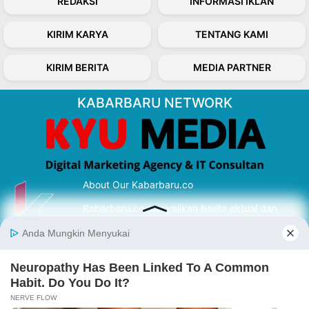
REDAKSI
INFORMASI IKLAN
KIRIM KARYA
TENTANG KAMI
KIRIM BERITA
MEDIA PARTNER
KABARBARU NETWORK
About Our Kabarbaru.co
Kabarbaru.co menyajikan berita aktual dan
inspiratif dari sudut pandang berbaik sangka
serta terverifikasi dari sumber yang tepat.
Follow Kabarbaru