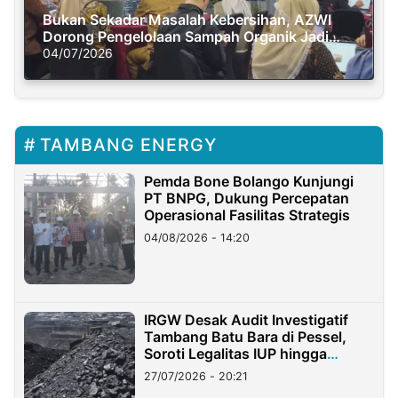
Bukan Sekadar Masalah Kebersihan, AZWI
Dorong Pengelolaan Sampah Organik Jadi
Solusi Krisis Iklim
04/07/2026
TAMBANG ENERGY
Pemda Bone Bolango Kunjungi
PT BNPG, Dukung Percepatan
Operasional Fasilitas Strategis
04/08/2026 - 14:20
IRGW Desak Audit Investigatif
Tambang Batu Bara di Pessel,
Soroti Legalitas IUP hingga
Stockpile
27/07/2026 - 20:21