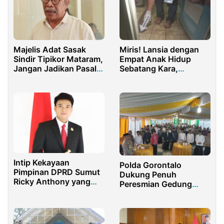
Majelis Adat Sasak
Miris! Lansia dengan
Sindir Tipikor Mataram,
Empat Anak Hidup
Jangan Jadikan Pasal
Sebatang Kara,
Lebih Tinggi dari
Ditemukan Tewas di
Kebenaran
Kontrakan
Intip Kekayaan
Polda Gorontalo
Pimpinan DPRD Sumut
Dukung Penuh
Ricky Anthony yang
Peresmian Gedung
Melonjak Rp2,9 Miliar
Baru PWNU
dalam Setahun