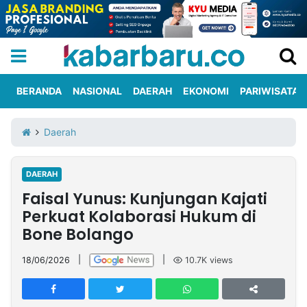
BERANDA
NASIONAL
DAERAH
EKONOMI
PARIWISATA
Informasi
KabarbaruTV
Kirim
Tentang
Daerah
Iklan
Berita
Kami
DAERAH
Berita
Faisal Yunus: Kunjungan Kajati
Nasional
International
Olahraga
Entertainment
Daerah
Pariwisata
Kuliner
Kolom
Perkuat Kolaborasi Hukum di
Bone Bolango
Network
18/06/2026
|
|
10.7K
views
PT
TREETAN