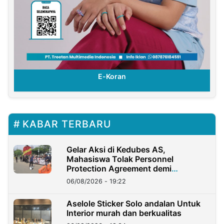
E-Koran
KABAR TERBARU
Gelar Aksi di Kedubes AS,
Mahasiswa Tolak Personnel
Protection Agreement demi
Kedaulatan Negara
06/08/2026 - 19:22
Aselole Sticker Solo andalan Untuk
Interior murah dan berkualitas