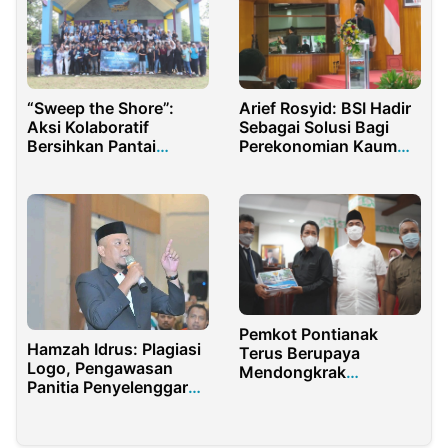
Arief Rosyid: BSI Hadir
“Sweep the Shore”:
Sebagai Solusi Bagi
Aksi Kolaboratif
Perekonomian Kaum
Bersihkan Pantai
Muda
Tanjung Pakis,
Karawang
Pemkot Pontianak
Hamzah Idrus: Plagiasi
Terus Berupaya
Logo, Pengawasan
Mendongkrak
Panitia Penyelenggara
Pendapatan Daerah
Lemah