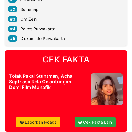
Sumenep
Om Zein
Polres Purwakarta
Diskominfo Purwakarta
CEK FAKTA
Tolak Pakai Stuntman, Acha
Septriasa Rela Gelantungan
Demi Film Munafik
Laporkan Hoaks
Cek Fakta Lain