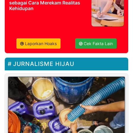
sebagai Cara Merekam Realitas
Kehidupan
Laporkan Hoaks
Cek Fakta Lain
JURNALISME HIJAU