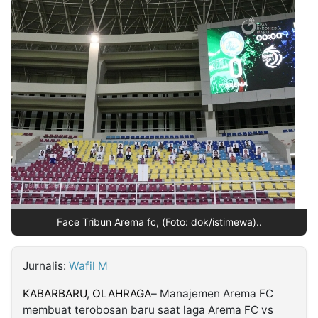
MULTIMEDIA
INDONESIA
Partner
Insight
Suara
Lens
Daily
Jalan
Idealita
Kita
Dinamikapost.com
Radar
Seedbacklink
NTB
Time
IDN
Jogja
Rakyat
News
Notice
Baru
Follow
Kabarbaru
Face Tribun Arema fc, (Foto: dok/istimewa)..
Jurnalis:
Wafil M
KABARBARU
,
OLAHRAGA
– Manajemen Arema FC
membuat terobosan baru saat laga Arema FC vs