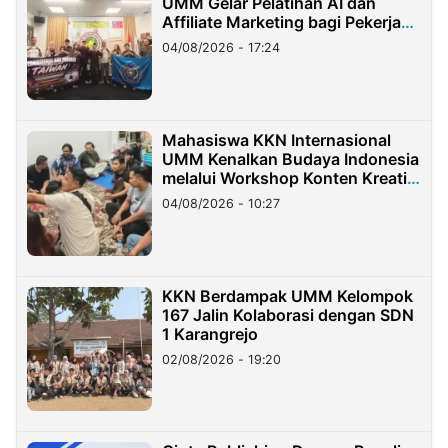
UMM Gelar Pelatihan AI dan
Affiliate Marketing bagi Pekerja
Migran Indonesia di Taiwan
04/08/2026 - 17:24
Mahasiswa KKN Internasional
UMM Kenalkan Budaya Indonesia
melalui Workshop Konten Kreatif
di Taiwan
04/08/2026 - 10:27
KKN Berdampak UMM Kelompok
167 Jalin Kolaborasi dengan SDN
1 Karangrejo
02/08/2026 - 19:20