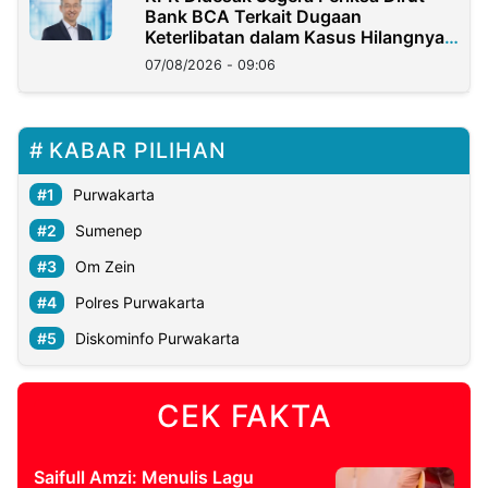
Bank BCA Terkait Dugaan
Keterlibatan dalam Kasus Hilangnya
Dana Nasabah Rp2,58 Miliar
07/08/2026 - 09:06
KABAR PILIHAN
Purwakarta
Sumenep
Om Zein
Polres Purwakarta
Diskominfo Purwakarta
CEK FAKTA
Saifull Amzi: Menulis Lagu