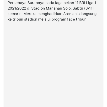
Persebaya Surabaya pada laga pekan 11 BRI Liga 1
2021/2022 di Stadion Manahan Solo, Sabtu (6/11)
©
kemarin. Mereka menghadirkan Aremania langsung
Kabarbaru.co
-
ke tribun stadion melalui program face tribun.
2026
PT.
Kabarbaru
Media
Holding