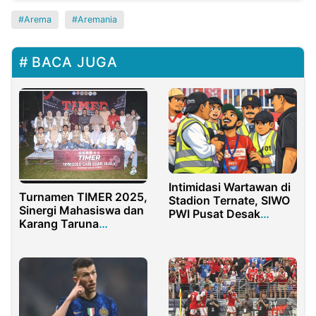
Arema
Aremania
BACA JUGA
Intimidasi Wartawan di
Turnamen TIMER 2025,
Stadion Ternate, SIWO
Sinergi Mahasiswa dan
PWI Pusat Desak
Karang Taruna
Penindakan Tegas
Timbuolo