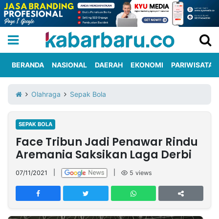
BERANDA
NASIONAL
DAERAH
EKONOMI
PARIWISATA
Informasi
KabarbaruTV
Kirim
Tentang
Olahraga
Sepak Bola
Iklan
Berita
Kami
SEPAK BOLA
Berita
Face Tribun Jadi Penawar Rindu
Nasional
International
Olahraga
Entertainment
Daerah
Pariwisata
Kuliner
Kolom
Aremania Saksikan Laga Derbi
07/11/2021
|
|
5
views
Network
PT
TREETAN