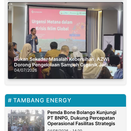
Bukan Sekadar Masalah Kebersihan, AZWI
Dorong Pengelolaan Sampah Organik Jadi
Solusi Krisis Iklim
04/07/2026
TAMBANG ENERGY
Pemda Bone Bolango Kunjungi
PT BNPG, Dukung Percepatan
Operasional Fasilitas Strategis
04/08/2026 - 14:20