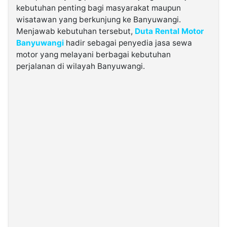
kebutuhan penting bagi masyarakat maupun
wisatawan yang berkunjung ke Banyuwangi.
©
Menjawab kebutuhan tersebut,
Duta Rental Motor
Kabarbaru.co
-
Banyuwangi
hadir sebagai penyedia jasa sewa
2026
motor yang melayani berbagai kebutuhan
perjalanan di wilayah Banyuwangi.
PT.
Kabarbaru
Media
Holding