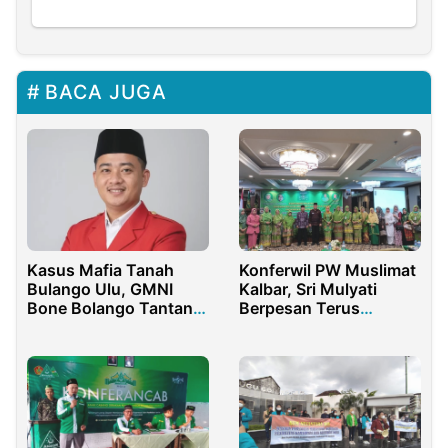
BACA JUGA
Kasus Mafia Tanah
Konferwil PW Muslimat
Bulango Ulu, GMNI
Kalbar, Sri Mulyati
Bone Bolango Tantang
Berpesan Terus
Kejari Baru
Tingkatkan
Pengetahuan dan
Kemampuan.