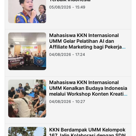
05/08/2026 - 15:49
Mahasiswa KKN Internasional
UMM Gelar Pelatihan AI dan
Affiliate Marketing bagi Pekerja
Migran Indonesia di Taiwan
04/08/2026 - 17:24
Mahasiswa KKN Internasional
UMM Kenalkan Budaya Indonesia
melalui Workshop Konten Kreatif
di Taiwan
04/08/2026 - 10:27
KKN Berdampak UMM Kelompok
167 Jalin Kolaborasi dengan SDN