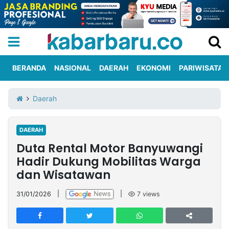
BERANDA
NASIONAL
DAERAH
EKONOMI
PARIWISATA
Informasi
KabarbaruTV
Kirim
Tentang
Daerah
Iklan
Berita
Kami
DAERAH
Berita
Duta Rental Motor Banyuwangi
Nasional
International
Olahraga
Entertainment
Daerah
Pariwisata
Kuliner
Kolom
Hadir Dukung Mobilitas Warga
dan Wisatawan
Network
31/01/2026
|
|
7
views
PT
TREETAN