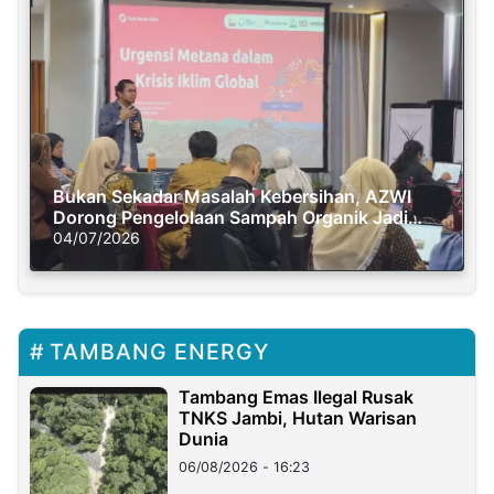
Bukan Sekadar Masalah Kebersihan, AZWI
Dorong Pengelolaan Sampah Organik Jadi
Solusi Krisis Iklim
04/07/2026
TAMBANG ENERGY
Tambang Emas Ilegal Rusak
TNKS Jambi, Hutan Warisan
Dunia
06/08/2026 - 16:23