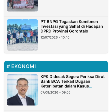
PT BNPG Tegaskan Komitmen
Investasi yang Sehat di Hadapan
DPRD Provinsi Gorontalo
12/07/2026 - 10:40
EKONOMI
KPK Didesak Segera Periksa Dirut
Bank BCA Terkait Dugaan
Keterlibatan dalam Kasus
Hilangnya Dana Nasabah Rp2,58
07/08/2026 - 09:06
Miliar