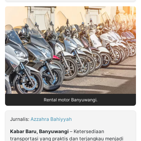
MULTIMEDIA
INDONESIA
Partner
Insight
Suara
Lens
Daily
Jalan
Idealita
Kita
Radar
Seedbacklink
NTB
Time
IDN
Jogja
Rakyat
News
Notice
Baru
Follow
Kabarbaru
Rental motor Banyuwangi.
Jurnalis:
Azzahra Bahiyyah
Kabar Baru, Banyuwangi
– Ketersediaan
transportasi yang praktis dan terjangkau menjadi