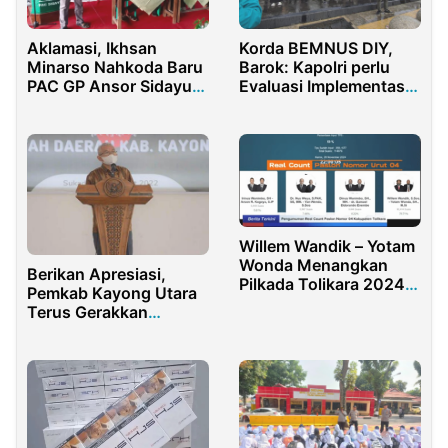
Aklamasi, Ikhsan
Korda BEMNUS DIY,
Minarso Nahkoda Baru
Barok: Kapolri perlu
PAC GP Ansor Sidayu
Evaluasi Implementasi
2023 – 2025
PRESISI
Willem Wandik – Yotam
Wonda Menangkan
Berikan Apresiasi,
Pilkada Tolikara 2024
Pemkab Kayong Utara
Berdasarkan Real
Terus Gerakkan
Count: Selamat Datang
Pendidikan Anak
Pemimpin Baru Tolikara