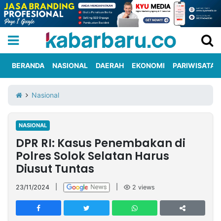
BERANDA
NASIONAL
DAERAH
EKONOMI
PARIWISATA
Informasi
KabarbaruTV
Kirim
Tentang
Nasional
Iklan
Berita
Kami
NASIONAL
Berita
DPR RI: Kasus Penembakan di
Nasional
International
Olahraga
Entertainment
Daerah
Pariwisata
Kuliner
Kolom
Polres Solok Selatan Harus
Diusut Tuntas
Network
23/11/2024
|
|
2
views
PT
TREETAN