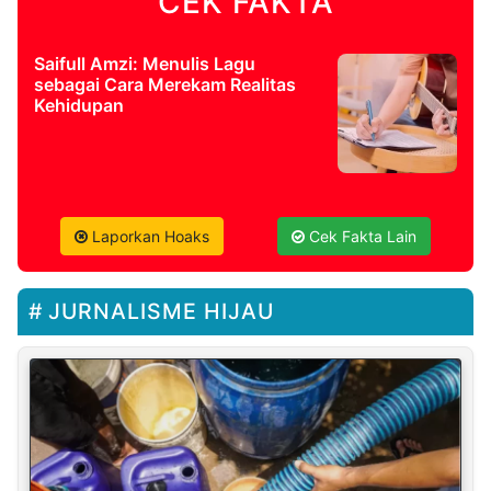
CEK FAKTA
Saifull Amzi: Menulis Lagu
sebagai Cara Merekam Realitas
Kehidupan
Laporkan Hoaks
Cek Fakta Lain
JURNALISME HIJAU