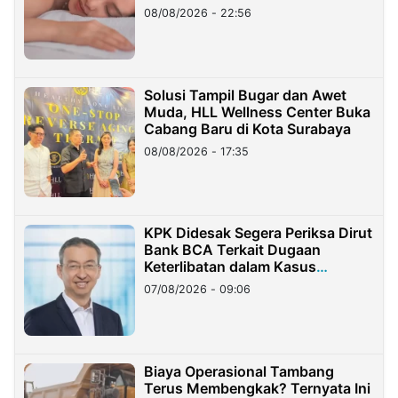
08/08/2026 - 22:56
Solusi Tampil Bugar dan Awet
Muda, HLL Wellness Center Buka
Cabang Baru di Kota Surabaya
08/08/2026 - 17:35
KPK Didesak Segera Periksa Dirut
Bank BCA Terkait Dugaan
Keterlibatan dalam Kasus
Hilangnya Dana Nasabah Rp2,58
07/08/2026 - 09:06
Miliar
Biaya Operasional Tambang
Terus Membengkak? Ternyata Ini