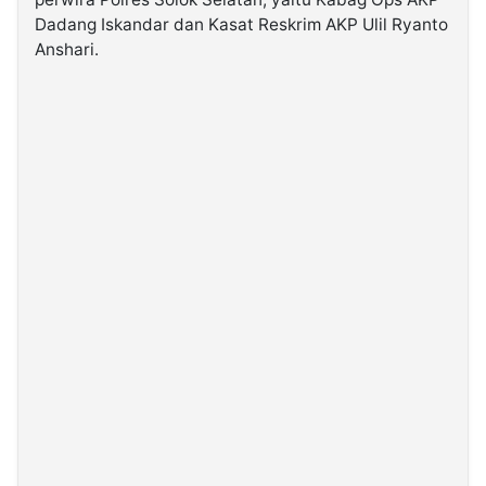
Dadang Iskandar dan Kasat Reskrim AKP Ulil Ryanto
Anshari.
©
Kabarbaru.co
-
2026
PT.
Kabarbaru
Media
Holding