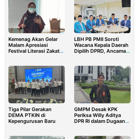
Kemenag Akan Gelar
LBH PB PMII Soroti
Malam Apresiasi
Wacana Kepala Daerah
Festival Literasi Zakat
Dipilih DPRD, Ancaman
dan Wakaf
Kedaulatan Rakyat
Tiga Pilar Gerakan
GMPM Desak KPK
DEMA PTKIN di
Periksa Willy Aditya
Kepengurusan Baru
DPR RI dalam Dugaan
Penyelewengan Dana
Reses