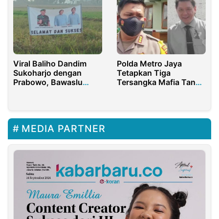
Viral Baliho Dandim
Polda Metro Jaya
Sukoharjo dengan
Tetapkan Tiga
Prabowo, Bawaslu
Tersangka Mafia Tanah
Didesak Usut Tuntas
Rp 1,8 Triliun, Tonny
Permana Jadi DPO
MEDIA PARTNER