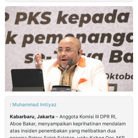
MULTIMEDIA
INDONESIA
Partner
Insight
Suara
Lens
Daily
Jalan
Idealita
Kita
Dinamikapost.com
Radar
Seedbacklink
NTB
Time
IDN
Jogja
Rakyat
News
Notice
Baru
Follow
Kabarbaru
:
Muhammad Imtiyaz
Kabarbaru, Jakarta
– Anggota Komisi III DPR RI,
Aboe Bakar, menyampaikan keprihatinan mendalam
atas insiden penembakan yang melibatkan dua
perwira Polres Solok Selatan, yaitu Kabag Ops AKP