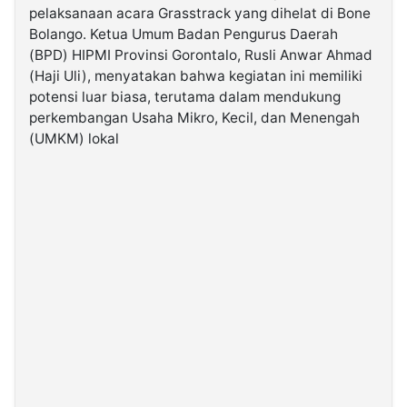
pelaksanaan acara Grasstrack yang dihelat di Bone
Bolango. Ketua Umum Badan Pengurus Daerah
©
(BPD) HIPMI Provinsi Gorontalo, Rusli Anwar Ahmad
Kabarbaru.co
-
(Haji Uli), menyatakan bahwa kegiatan ini memiliki
2026
potensi luar biasa, terutama dalam mendukung
perkembangan Usaha Mikro, Kecil, dan Menengah
PT.
(UMKM) lokal
Kabarbaru
Media
Holding