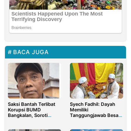
BACA JUGA
Saksi Bantah Terlibat
Syech Fadhil: Dayah
Korupsi BUMD
Memiliki
Bangkalan, Soroti
Tanggungjawab Besar
Dugaan Kerugian Lebih
dalam Memperbaiki
Besar
Politik Aceh