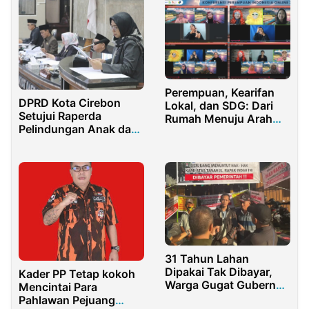
Perempuan, Kearifan
DPRD Kota Cirebon
Lokal, dan SDG: Dari
Setujui Raperda
Rumah Menuju Arah
Pelindungan Anak dan
Perubahan Dunia
Perubahan Rancangan
KUA PPAS
31 Tahun Lahan
Dipakai Tak Dibayar,
Kader PP Tetap kokoh
Warga Gugat Gubernur
Mencintai Para
Kaltim dan Walikota
Pahlawan Pejuang