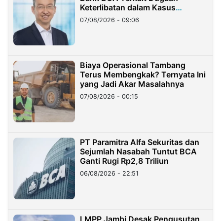
Keterlibatan dalam Kasus
Hilangnya Dana Nasabah Rp2,58
07/08/2026 - 09:06
Miliar
Biaya Operasional Tambang
Terus Membengkak? Ternyata Ini
yang Jadi Akar Masalahnya
07/08/2026 - 00:15
PT Paramitra Alfa Sekuritas dan
Sejumlah Nasabah Tuntut BCA
Ganti Rugi Rp2,8 Triliun
06/08/2026 - 22:51
LMPP Jambi Desak Pengusutan