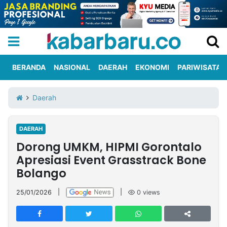
BERANDA
NASIONAL
DAERAH
EKONOMI
PARIWISATA
Informasi
KabarbaruTV
Kirim
Tentang
Daerah
Iklan
Berita
Kami
DAERAH
Berita
Dorong UMKM, HIPMI Gorontalo
Nasional
International
Olahraga
Entertainment
Daerah
Pariwisata
Kuliner
Kolom
Apresiasi Event Grasstrack Bone
Bolango
Network
25/01/2026
|
|
0
views
PT
TREETAN