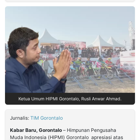
MULTIMEDIA
INDONESIA
Partner
Insight
Suara
Lens
Daily
Jalan
Idealita
Kita
Radar
Seedbacklink
NTB
Time
IDN
Jogja
Rakyat
News
Notice
Baru
Follow
Kabarbaru
Ketua Umum HIPMI Gorontalo, Rusli Anwar Ahmad.
Jurnalis:
TIM Gorontalo
Kabar Baru, Gorontalo
– Himpunan Pengusaha
Muda Indonesia (HIPMI) Gorontalo apresiasi atas