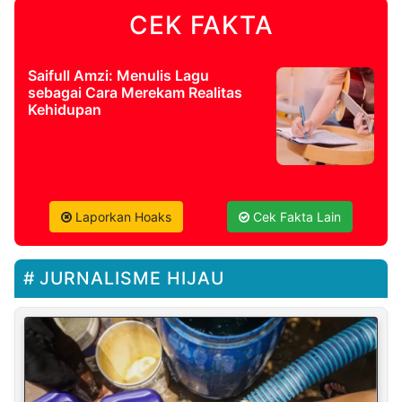
CEK FAKTA
Saifull Amzi: Menulis Lagu
sebagai Cara Merekam Realitas
Kehidupan
Laporkan Hoaks
Cek Fakta Lain
JURNALISME HIJAU