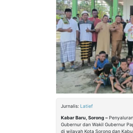
©
Kabarbaru.co
-
2026
PT.
Kabarbaru
Media
Holding
Jurnalis:
Latief
Kabar Baru, Sorong –
Penyaluran
Gubernur dan Wakil Gubernur Pa
di wilayah Kota Sorong dan Kabu