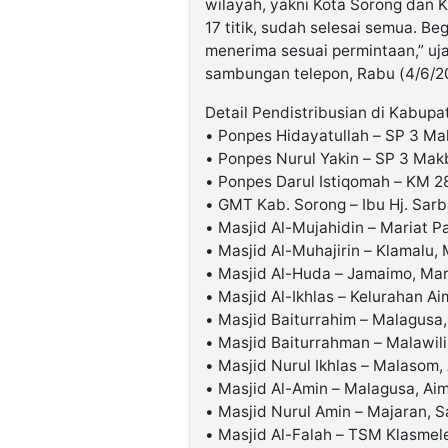
wilayah, yakni Kota Sorong dan 
17 titik, sudah selesai semua. Be
menerima sesuai permintaan,” uja
sambungan telepon, Rabu (4/6/2
Detail Pendistribusian di Kabupat
• Ponpes Hidayatullah – SP 3 
• Ponpes Nurul Yakin – SP 3 Ma
• Ponpes Darul Istiqomah – KM 2
• GMT Kab. Sorong – Ibu Hj. Sar
• Masjid Al-Mujahidin – Mariat P
• Masjid Al-Muhajirin – Klamalu, 
• Masjid Al-Huda – Jamaimo, Mar
• Masjid Al-Ikhlas – Kelurahan A
• Masjid Baiturrahim – Malagusa
• Masjid Baiturrahman – Malawili
• Masjid Nurul Ikhlas – Malasom,
• Masjid Al-Amin – Malagusa, Ai
• Masjid Nurul Amin – Majaran, S
• Masjid Al-Falah – TSM Klasme