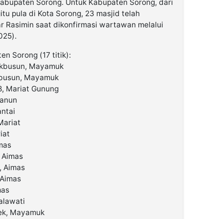
Kabupaten Sorong. Untuk Kabupaten Sorong, dari
gitu pula di Kota Sorong, 23 masjid telah
r Rasimin saat dikonfirmasi wartawan melalui
025).
en Sorong (17 titik):
Makbusun, Mayamuk
kbusun, Mayamuk
8, Mariat Gunung
banun
antai
Mariat
iat
imas
, Aimas
, Aimas
 Aimas
mas
alawati
lek, Mayamuk