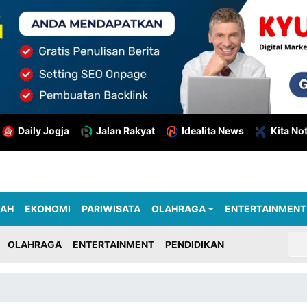
Daily Jogja
Jalan Rakyat
Idealita News
Kita No
RAH
EKONOMI
PARIWISATA
OLAHRAGA
ENTERTAINMENT
OLAHRAGA
ENTERTAINMENT
PENDIDIKAN