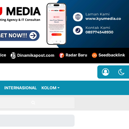
tice
Radar Baru
Seedbacklink
Dinamikapost.com
INTERNASIONAL
KOLOM