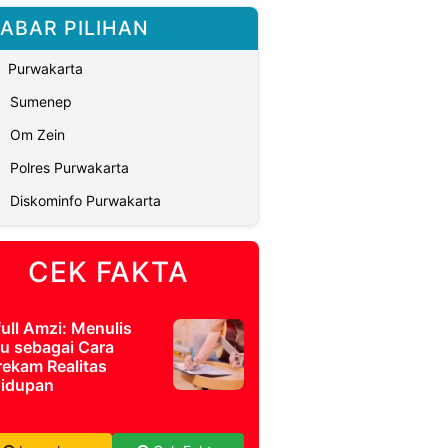
ABAR PILIHAN
Purwakarta
Sumenep
Om Zein
Polres Purwakarta
Diskominfo Purwakarta
CEK FAKTA
full Amzi: Menulis
u sebagai Cara
ekam Realitas
idupan