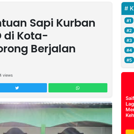
K
antuan Sapi Kurban
 di Kota-
rong Berjalan
4
views
Sai
Lag
Mer
Keh