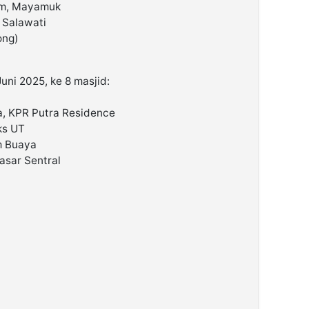
im, Mayamuk
, Salawati
ong)
Juni 2025, ke 8 masjid:
la, KPR Putra Residence
ks UT
m Buaya
asar Sentral