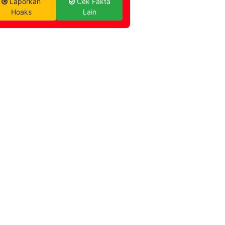
Laporkan
Cek Fakta
Hoaks
Lain