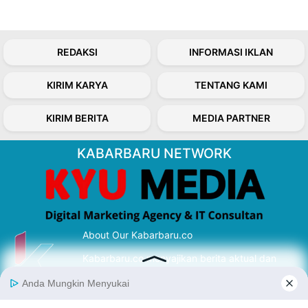
REDAKSI
INFORMASI IKLAN
KIRIM KARYA
TENTANG KAMI
KIRIM BERITA
MEDIA PARTNER
KABARBARU NETWORK
About Our Kabarbaru.co
Kabarbaru.co menyajikan berita aktual dan
inspiratif dari sudut pandang berbaik sangka
serta terverifikasi dari sumber yang tepat.