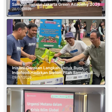
Sampah melalui Jakarta Green Academy 2026
28/07/2026
Inisiasi Gerakan Langkah Untuk Bumi,
Indofood Hadirkan Sistem Pilah Sampah di
Semasa Piknik
09/07/2026