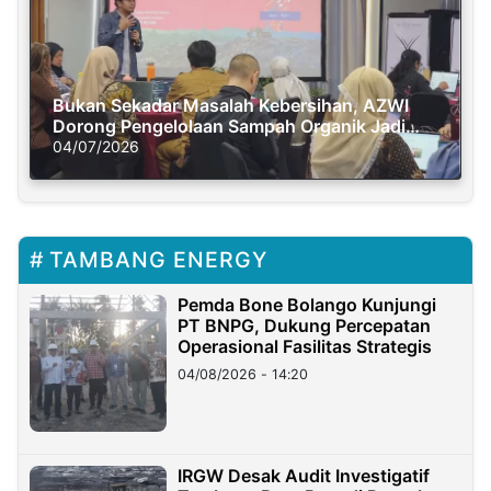
Bukan Sekadar Masalah Kebersihan, AZWI
Dorong Pengelolaan Sampah Organik Jadi
Solusi Krisis Iklim
04/07/2026
TAMBANG ENERGY
Pemda Bone Bolango Kunjungi
PT BNPG, Dukung Percepatan
Operasional Fasilitas Strategis
04/08/2026 - 14:20
IRGW Desak Audit Investigatif