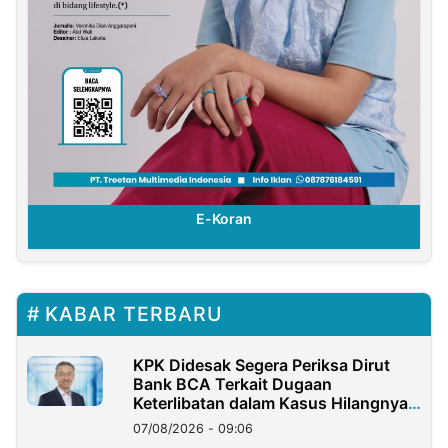
E-Koran
KABAR TERBARU
KPK Didesak Segera Periksa Dirut
Bank BCA Terkait Dugaan
Keterlibatan dalam Kasus Hilangnya
Dana Nasabah Rp2,58 Miliar
07/08/2026 - 09:06