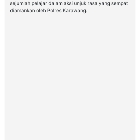
sejumlah pelajar dalam aksi unjuk rasa yang sempat
diamankan oleh Polres Karawang.
©
Kabarbaru.co
-
2026
PT.
Kabarbaru
Media
Holding