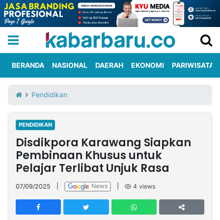
BERANDA
NASIONAL
DAERAH
EKONOMI
PARIWISATA
Informasi
KabarbaruTV
Kirim
Tentang
Pendidikan
Iklan
Berita
Kami
PENDIDIKAN
Berita
Disdikpora Karawang Siapkan
Nasional
International
Olahraga
Entertainment
Daerah
Pariwisata
Kuliner
Kolom
Pembinaan Khusus untuk
Pelajar Terlibat Unjuk Rasa
Network
07/09/2025
|
|
4
views
PT
TREETAN