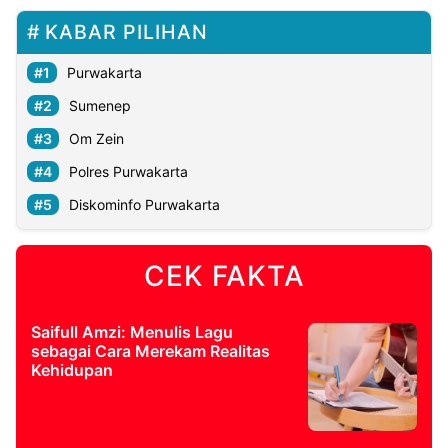
KABAR PILIHAN
Purwakarta
Sumenep
Om Zein
Polres Purwakarta
Diskominfo Purwakarta
CEK FAKTA
Saifull Amzi: Menulis Lagu
sebagai Cara Merekam Realitas
Kehidupan