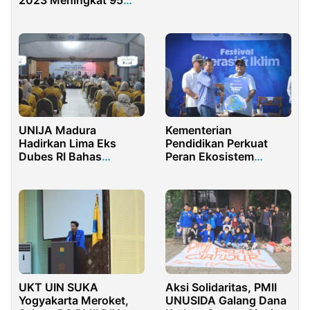
2023 Meningkat 95
Persen Dibanding
Tahun ini
UNIJA Madura
Kementerian
Hadirkan Lima Eks
Pendidikan Perkuat
Dubes RI Bahas
Peran Ekosistem
Geopolitik Global
Perbukuan Nasional
UKT UIN SUKA
Aksi Solidaritas, PMII
Yogyakarta Meroket,
UNUSIDA Galang Dana