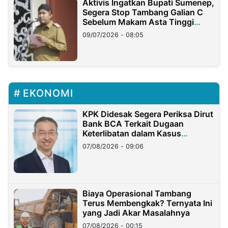
Aktivis Ingatkan Bupati Sumenep,
Segera Stop Tambang Galian C
Sebelum Makam Asta Tinggi
Longsor
09/07/2026 - 08:05
EKONOMI
KPK Didesak Segera Periksa Dirut
Bank BCA Terkait Dugaan
Keterlibatan dalam Kasus
Hilangnya Dana Nasabah Rp2,58
07/08/2026 - 09:06
Miliar
Biaya Operasional Tambang
Terus Membengkak? Ternyata Ini
yang Jadi Akar Masalahnya
07/08/2026 - 00:15