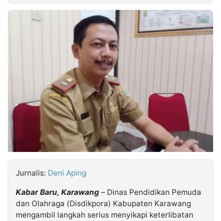
MULTIMEDIA
INDONESIA
Partner
Insight
Suara
Lens
Daily
Jalan
Idealita
Kita
Dinamikapost.com
Radar
Seedbacklink
NTB
Time
IDN
Jogja
Rakyat
News
Notice
Baru
Follow
Kabarbaru
Jurnalis:
Deni Aping
Kabar Baru, Karawang
– Dinas Pendidikan Pemuda
dan Olahraga (Disdikpora) Kabupaten Karawang
mengambil langkah serius menyikapi keterlibatan