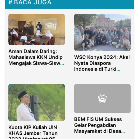
BACA JUGA
Aman Dalam Daring:
WSC Konya 2024: Aksi
Mahasiswa KKN Undip
Nyata Diaspora
Mengajak Siswa-Siswi
Indonesia di Turki
SDN Purwodiningratan
dalam Berkarya
Mengenali Pentingnya
Berhati-hati Di Jejaring
Sosial
BEM FIS UM Sukses
Gelar Pengabdian
Kuota KIP Kuliah UIN
Masyarakat di Desa
KHAS Jember Tahun
Sidodadi