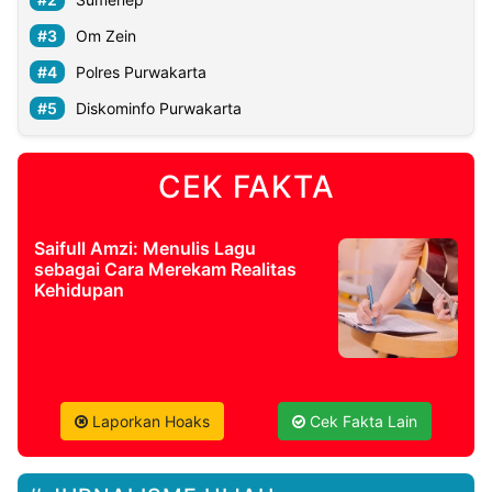
Om Zein
Polres Purwakarta
Diskominfo Purwakarta
CEK FAKTA
Saifull Amzi: Menulis Lagu
sebagai Cara Merekam Realitas
Kehidupan
Laporkan Hoaks
Cek Fakta Lain