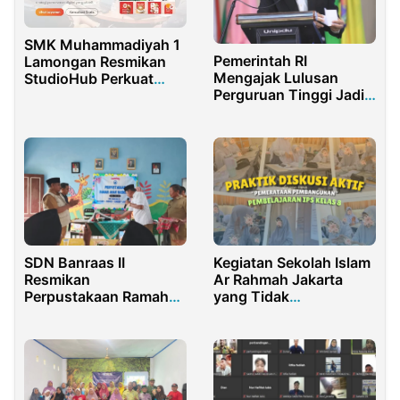
SMK Muhammadiyah 1
Pemerintah RI
Lamongan Resmikan
Mengajak Lulusan
StudioHub Perkuat
Perguruan Tinggi Jadi
Ekosistem Digital 2025
Kepala Desa
SDN Banraas II
Kegiatan Sekolah Islam
Resmikan
Ar Rahmah Jakarta
Perpustakaan Ramah
yang Tidak
Anak Dorong Literasi
Membosankan:
Mewujudkan Generasi
Shaleh, ‘Alim, dan
Mandiri