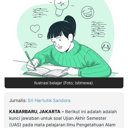
MULTIMEDIA
INDONESIA
Partner
Insight
Suara
Lens
Daily
Jalan
Idealita
Kita
Dinamikapost.com
Radar
Seedbacklink
NTB
Time
IDN
Jogja
Rakyat
News
Notice
Baru
Follow
Kabarbaru
Ilustrasi belajar (Foto; Istimewa).
Jurnalis:
Sri Hartutik Sandora
KABARBARU
,
JAKARTA
–
Berikut ini adalah adalah
kunci jawaban untuk soal Ujian Akhir Semester
(UAS) pada mata pelajaran Ilmu Pengetahuan Alam