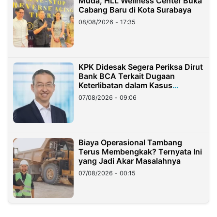
Muda, HLL Wellness Center Buka
Cabang Baru di Kota Surabaya
08/08/2026 - 17:35
KPK Didesak Segera Periksa Dirut
Bank BCA Terkait Dugaan
Keterlibatan dalam Kasus
Hilangnya Dana Nasabah Rp2,58
07/08/2026 - 09:06
Miliar
Biaya Operasional Tambang
Terus Membengkak? Ternyata Ini
yang Jadi Akar Masalahnya
07/08/2026 - 00:15