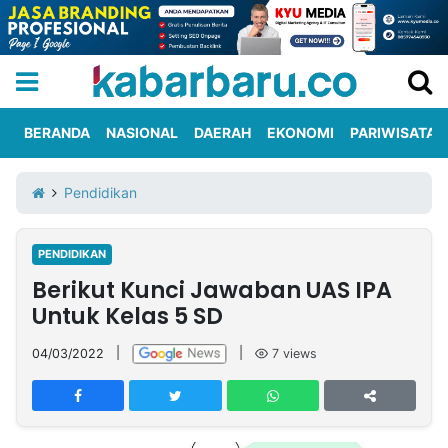
BERANDA
NASIONAL
DAERAH
EKONOMI
PARIWISATA
Informasi
KabarbaruTV
Kirim
Tentang
Pendidikan
Iklan
Berita
Kami
PENDIDIKAN
Berita
Berikut Kunci Jawaban UAS IPA
Nasional
International
Olahraga
Entertainment
Daerah
Pariwisata
Kuliner
Kolom
Untuk Kelas 5 SD
04/03/2022
|
|
7
views
Network
PT
TREETAN