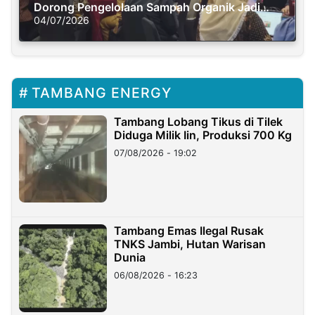
Dorong Pengelolaan Sampah Organik Jadi
Solusi Krisis Iklim
04/07/2026
TAMBANG ENERGY
Tambang Lobang Tikus di Tilek
Diduga Milik Iin, Produksi 700 Kg
07/08/2026 - 19:02
Tambang Emas Ilegal Rusak
TNKS Jambi, Hutan Warisan
Dunia
06/08/2026 - 16:23