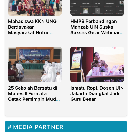
Mahasiswa KKN UNG
HMPS Perbandingan
Berdayakan
Mahzab UIN Suska
Masyarakat Hutuo
Sukses Gelar Webinar
Lewat Diversifikasi
Soal Partai Mahasiswa
Pangan Lokal
Ismatu Ropi, Dosen UIN
25 Sekolah Bersatu di
Jakarta Diangkat Jadi
Mubes II Formata,
Guru Besar
Cetak Pemimpin Muda
Islam Masa Depan
MEDIA PARTNER