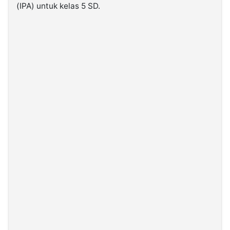
(IPA) untuk kelas 5 SD.
©
Kabarbaru.co
-
2026
PT.
Kabarbaru
Media
Holding