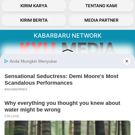
KIRIM KARYA
TENTANG KAMI
KIRIM BERITA
MEDIA PARTNER
KABARBARU NETWORK
About Our Kabarbaru.co
Kabarbaru.co menyajikan berita aktual dan
inspiratif dari sudut pandang berbaik sangka
serta terverifikasi dari sumber yang tepat.
Follow Kabarbaru