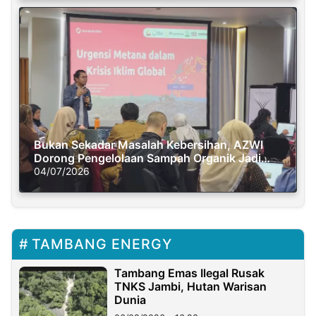
Bukan Sekadar Masalah Kebersihan, AZWI
Dorong Pengelolaan Sampah Organik Jadi
Solusi Krisis Iklim
04/07/2026
TAMBANG ENERGY
Tambang Emas Ilegal Rusak
TNKS Jambi, Hutan Warisan
Dunia