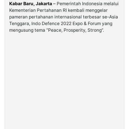
Kabar Baru, Jakarta
–
Pemerintah Indonesia melalui
Kementerian Pertahanan RI kembali menggelar
©
pameran pertahanan internasional terbesar se-Asia
Kabarbaru.co
-
Tenggara, Indo Defence 2022 Expo & Forum yang
2026
mengusung tema “Peace, Prosperity, Strong”.
PT.
Kabarbaru
Media
Holding