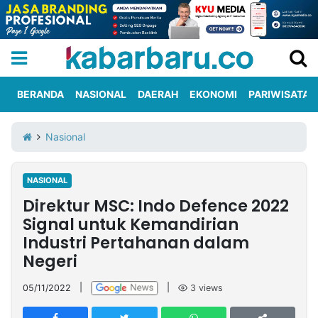
BERANDA
NASIONAL
DAERAH
EKONOMI
PARIWISATA
Informasi
KabarbaruTV
Kirim
Tentang
Nasional
Iklan
Berita
Kami
NASIONAL
Berita
Direktur MSC: Indo Defence 2022
Nasional
International
Olahraga
Entertainment
Daerah
Pariwisata
Kuliner
Kolom
Signal untuk Kemandirian
Industri Pertahanan dalam
Negeri
Network
05/11/2022
|
|
3
views
PT
TREETAN