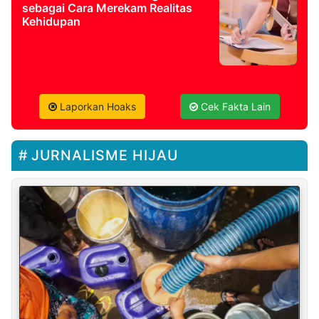
sebagai Cara Merekam Realitas
Kehidupan
Laporkan Hoaks
Cek Fakta Lain
JURNALISME HIJAU