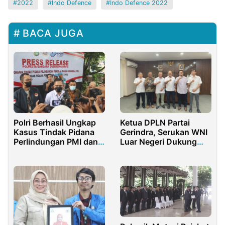
2022
Indo Defence
Indo Defence 2022
BACA JUGA
Polri Berhasil Ungkap
Ketua DPLN Partai
Kasus Tindak Pidana
Gerindra, Serukan WNI
Perlindungan PMI dan
Luar Negeri Dukung
TPPO
Makan Gizi Gratis Anak
di Indonesia