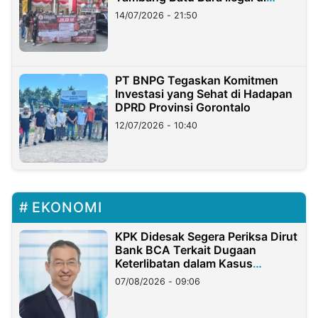
Lampung
14/07/2026 - 21:50
PT BNPG Tegaskan Komitmen
Investasi yang Sehat di Hadapan
DPRD Provinsi Gorontalo
12/07/2026 - 10:40
EKONOMI
KPK Didesak Segera Periksa Dirut
Bank BCA Terkait Dugaan
Keterlibatan dalam Kasus
Hilangnya Dana Nasabah Rp2,58
07/08/2026 - 09:06
Miliar