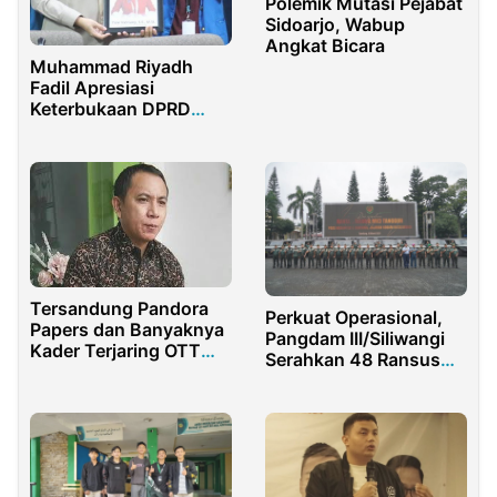
Polemik Mutasi Pejabat
Sidoarjo, Wabup
Angkat Bicara
Muhammad Riyadh
Fadil Apresiasi
Keterbukaan DPRD
Kota Depok untuk
Mahasiswa
Tersandung Pandora
Perkuat Operasional,
Papers dan Banyaknya
Pangdam III/Siliwangi
Kader Terjaring OTT
Serahkan 48 Ransus
KPK, Airlangga Makin
Maung MV3 ke Satuan
Berat Wujudkan Mimpi
TNI AD
jadi Presiden