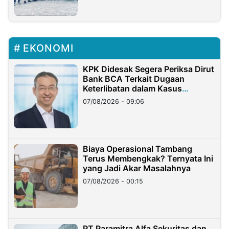
EKONOMI
KPK Didesak Segera Periksa Dirut
Bank BCA Terkait Dugaan
Keterlibatan dalam Kasus
Hilangnya Dana Nasabah Rp2,58
07/08/2026 - 09:06
Miliar
Biaya Operasional Tambang
Terus Membengkak? Ternyata Ini
yang Jadi Akar Masalahnya
07/08/2026 - 00:15
PT Paramitra Alfa Sekuritas dan