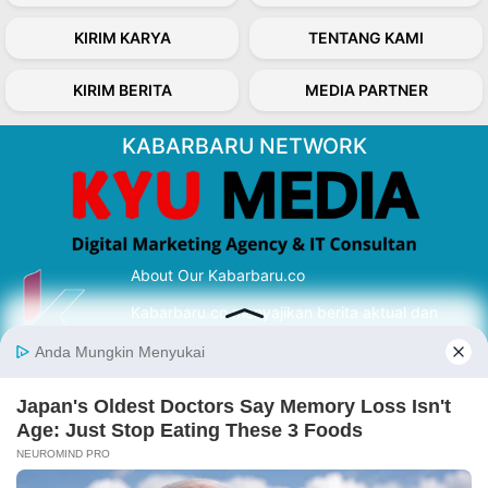
KIRIM KARYA
TENTANG KAMI
KIRIM BERITA
MEDIA PARTNER
KABARBARU NETWORK
About Our Kabarbaru.co
Kabarbaru.co menyajikan berita aktual dan
inspiratif dari sudut pandang berbaik sangka
serta terverifikasi dari sumber yang tepat.
Follow Kabarbaru