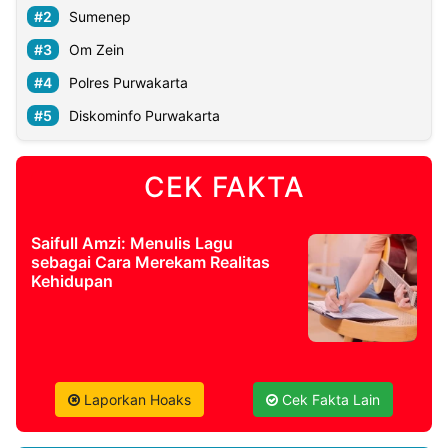
Sumenep
Om Zein
Polres Purwakarta
Diskominfo Purwakarta
CEK FAKTA
Saifull Amzi: Menulis Lagu
sebagai Cara Merekam Realitas
Kehidupan
Laporkan Hoaks
Cek Fakta Lain