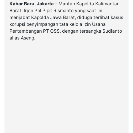
Kabar Baru, Jakarta
– Mantan Kapolda Kalimantan
Barat, Irjen Pol Pipit Rismanto yang saat ini
©
menjabat Kapolda Jawa Barat, diduga terlibat kasus
Kabarbaru.co
-
korupsi penyimpangan tata kelola Izin Usaha
2026
Pertambangan PT QSS, dengan tersangka Sudianto
alias Aseng.
PT.
Kabarbaru
Media
Holding