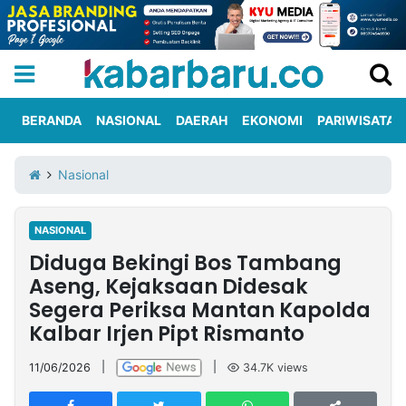
BERANDA
NASIONAL
DAERAH
EKONOMI
PARIWISATA
Informasi
KabarbaruTV
Kirim
Tentang
Nasional
Iklan
Berita
Kami
NASIONAL
Berita
Diduga Bekingi Bos Tambang
Nasional
International
Olahraga
Entertainment
Daerah
Pariwisata
Kuliner
Kolom
Aseng, Kejaksaan Didesak
Segera Periksa Mantan Kapolda
Kalbar Irjen Pipt Rismanto
Network
11/06/2026
|
|
34.7K
views
PT
TREETAN