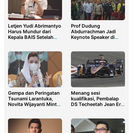
Letjen Yudi Abrimantyo
Prof Dudung
Harus Mundur dari
Abdurrachman Jadi
Kepala BAIS Setelah
Keynote Speaker di
Anak Buahnya Jadi
Temu Nasional BEM
Teroris Bagi Aktivis
Nusantara ke-XIV
Gempa dan Peringatan
Menang sesi
Tsunami Larantuka,
kualifikasi, Pembalap
Novita Wijayanti Minta
DS Techeetah Jean Eric
BNPB Siaga
Vergne Akan Tempati
Pole Position