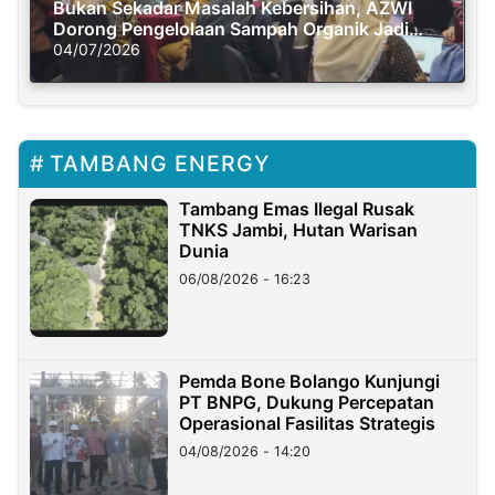
Bukan Sekadar Masalah Kebersihan, AZWI
Dorong Pengelolaan Sampah Organik Jadi
Solusi Krisis Iklim
04/07/2026
TAMBANG ENERGY
Tambang Emas Ilegal Rusak
TNKS Jambi, Hutan Warisan
Dunia
06/08/2026 - 16:23
Pemda Bone Bolango Kunjungi
PT BNPG, Dukung Percepatan
Operasional Fasilitas Strategis
04/08/2026 - 14:20