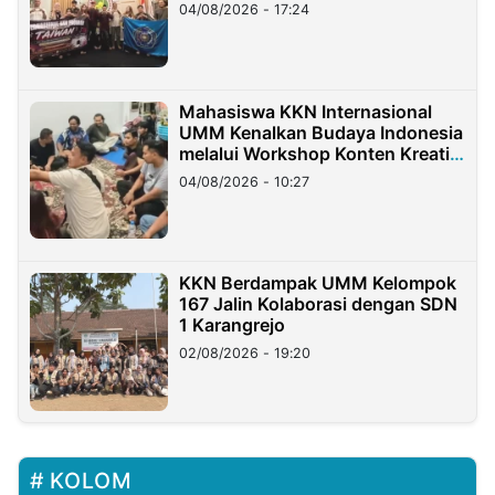
Migran Indonesia di Taiwan
04/08/2026 - 17:24
Mahasiswa KKN Internasional
UMM Kenalkan Budaya Indonesia
melalui Workshop Konten Kreatif
di Taiwan
04/08/2026 - 10:27
KKN Berdampak UMM Kelompok
167 Jalin Kolaborasi dengan SDN
1 Karangrejo
02/08/2026 - 19:20
KOLOM