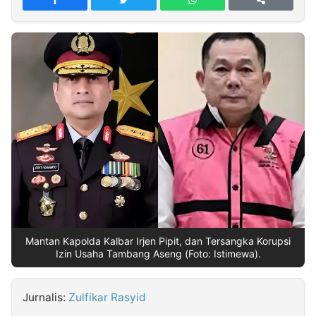
MULTIMEDIA
INDONESIA
Partner
Insight
Suara
Lens
Daily
Jalan
Idealita
Kita
Radar
Seedbacklink
NTB
Time
IDN
Jogja
Rakyat
News
Notice
Baru
Follow
Kabarbaru
Mantan Kapolda Kalbar Irjen Pipit, dan Tersangka Korupsi
Izin Usaha Tambang Aseng (Foto: Istimewa).
Jurnalis:
Zulfikar Rasyid