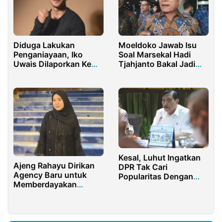
Diduga Lakukan
Moeldoko Jawab Isu
Penganiayaan, Iko
Soal Marsekal Hadi
Uwais Dilaporkan Ke
Tjahjanto Bakal Jadi
Polisi
Menteri
Kesal, Luhut Ingatkan
Ajeng Rahayu Dirikan
DPR Tak Cari
Agency Baru untuk
Popularitas Dengan
Memberdayakan
Menyerangnya
Perempuan: Kini
Mereka Bisa Berdaya
dan Menghasilkan
Uang Hanya dengan