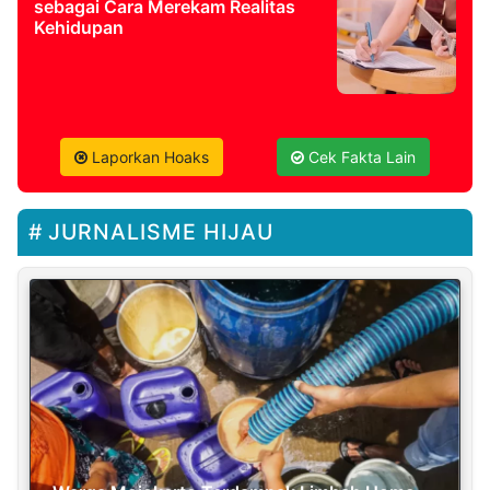
sebagai Cara Merekam Realitas
Kehidupan
Laporkan Hoaks
Cek Fakta Lain
JURNALISME HIJAU