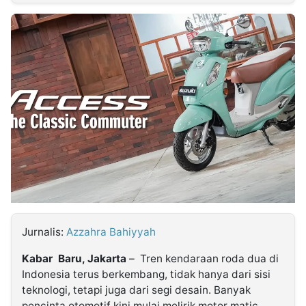
MULTIMEDIA
INDONESIA
Partner
Insight
Suara
Lens
Daily
Jalan
Idealita
Kita
Dinamikapost.com
Radar
Seedbacklink
NTB
Time
IDN
Jogja
Rakyat
News
Notice
Baru
Follow
Kabarbaru
Jurnalis:
Azzahra Bahiyyah
Kabar Baru, Jakarta
– Tren kendaraan roda dua di
Indonesia terus berkembang, tidak hanya dari sisi
teknologi, tetapi juga dari segi desain. Banyak
pencinta otomotif kini mulai melirik motor matic