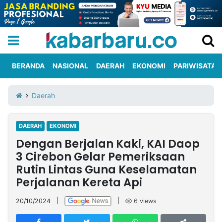
BERANDA
NASIONAL
DAERAH
EKONOMI
PARIWISATA
Informasi
KabarbaruTV
Kirim
Tentang
Daerah
Iklan
Berita
Kami
DAERAH
EKONOMI
Berita
Dengan Berjalan Kaki, KAI Daop
Nasional
International
Olahraga
Entertainment
Daerah
Pariwisata
Kuliner
Kolom
3 Cirebon Gelar Pemeriksaan
Rutin Lintas Guna Keselamatan
Perjalanan Kereta Api
Network
20/10/2024
|
|
6
views
PT
TREETAN