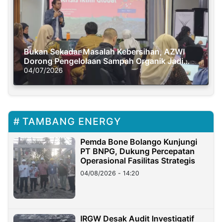
Bukan Sekadar Masalah Kebersihan, AZWI
Dorong Pengelolaan Sampah Organik Jadi
Solusi Krisis Iklim
04/07/2026
TAMBANG ENERGY
Pemda Bone Bolango Kunjungi
PT BNPG, Dukung Percepatan
Operasional Fasilitas Strategis
04/08/2026 - 14:20
IRGW Desak Audit Investigatif