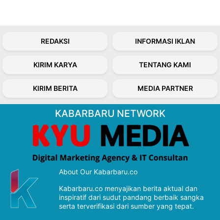
REDAKSI
INFORMASI IKLAN
KIRIM KARYA
TENTANG KAMI
KIRIM BERITA
MEDIA PARTNER
KABARBARU NETWORK
About Our Kabarbaru.co
Kabarbaru.co menyajikan berita aktual dan
inspiratif dari sudut pandang berbaik sangka
serta terverifikasi dari sumber yang tepat.