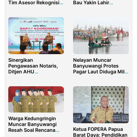
Tim Asesor Rekognisi
Bau Yakin Lahir
PTN
Pesepak Bola
Profesional
Nelayan Muncar
Sinergikan
Banyuwangi Protes
Pengawasan Notaris,
Pagar Laut Diduga Milik
Ditjen AHU
PT Disthi Mutiara Suci
Kemenkumham Gelar
Rakor MPN-MKN
Warga Kedungringin
Muncar Banyuwangi
Ketua FOPERA Papua
Resah Soal Rencana
Barat Daya: Pendidikan
Rotasi Perangkat Desa