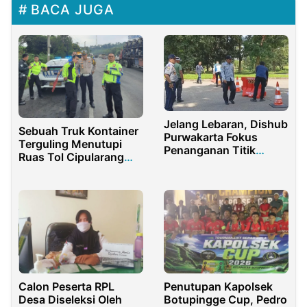
BACA JUGA
Jelang Lebaran, Dishub
Sebuah Truk Kontainer
Purwakarta Fokus
Terguling Menutupi
Penanganan Titik
Ruas Tol Cipularang
Rawan Kemacetan
Km 92.200
Calon Peserta RPL
Penutupan Kapolsek
Desa Diseleksi Oleh
Botupingge Cup, Pedro