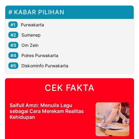
KABAR PILIHAN
Purwakarta
Sumenep
Om Zein
Polres Purwakarta
Diskominfo Purwakarta
CEK FAKTA
Saifull Amzi: Menulis Lagu
sebagai Cara Merekam Realitas
Kehidupan