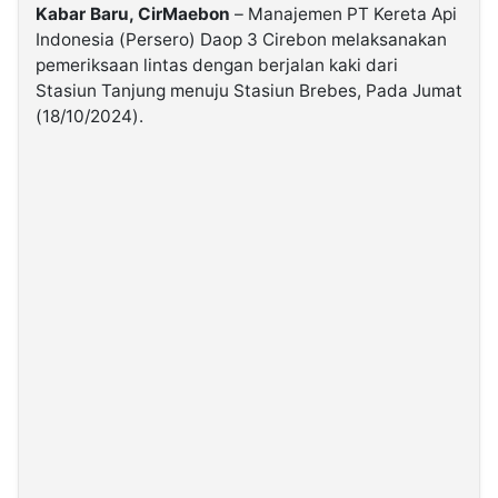
Kabar Baru, CirMaebon
– Manajemen PT Kereta Api
Indonesia (Persero) Daop 3 Cirebon melaksanakan
©
pemeriksaan lintas dengan berjalan kaki dari
Kabarbaru.co
-
Stasiun Tanjung menuju Stasiun Brebes, Pada Jumat
2026
(18/10/2024).
PT.
Kabarbaru
Media
Holding